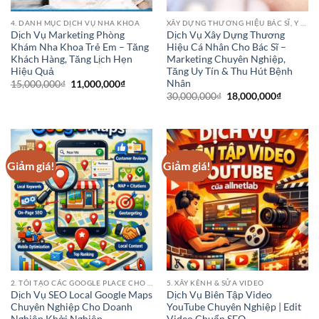
4. DANH MỤC DỊCH VỤ NHA KHOA
XÂY DỰNG THƯƠNG HIỆU BÁC SĨ, Y SĨ, ĐIỀU DƯỠNG, DƯỢC SĨ, CHUYÊN GIA, Y TÁ
Dịch Vụ Marketing Phòng
Dịch Vụ Xây Dựng Thương
Khám Nha Khoa Trẻ Em – Tăng
Hiệu Cá Nhân Cho Bác Sĩ –
Khách Hàng, Tăng Lịch Hẹn
Marketing Chuyên Nghiệp,
Hiệu Quả
Tăng Uy Tín & Thu Hút Bệnh
Nhân
Giá
Giá
15,000,000
₫
11,000,000
₫
gốc
hiện
Giá
Giá
30,000,000
₫
18,000,000
₫
là:
tại
gốc
hiện
15,000,000₫.
là:
là:
tại
11,000,000₫.
30,000,000₫.
là:
18,000,0
Giảm giá!
Giảm giá!
2. TÔI TẠO CÁC GOOGLE PLACE CHO CÁC ĐIỂM KINH DOANH CỦA BẠN
5. XÂY KÊNH & SỬA VIDEO
Dịch Vụ SEO Local Google Maps
Dịch Vụ Biên Tập Video
Chuyên Nghiệp Cho Doanh
YouTube Chuyên Nghiệp | Edit
Nghiệp Khởi Nghiệp
Video Chuẩn SEO