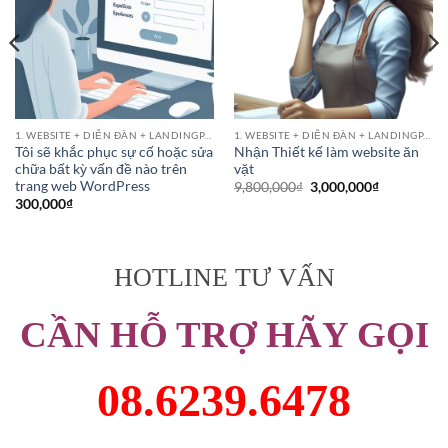
1. WEBSITE + DIỄN ĐÀN + LANDINGPAGE
1. WEBSITE + DIỄN ĐÀN + LANDINGPAGE
Tôi sẽ khắc phục sự cố hoặc sửa
Nhận Thiết kế làm website ăn
chữa bất kỳ vấn đề nào trên
vặt
trang web WordPress
Giá
Giá
9,800,000
₫
3,000,000
₫
gốc
hiện
300,000
₫
là:
tại
9,800,000₫.
là:
3,000,000₫
HOTLINE TƯ VẤN
CẦN HỖ TRỢ HÃY GỌI
08.6239.6478