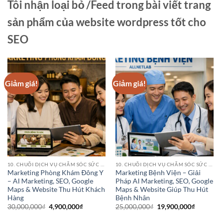
Tôi nhận loại bỏ /Feed trong bài viết trang
sản phẩm của website wordpress tốt cho
SEO
Giảm giá!
Giảm giá!
10. CHUỖI DỊCH VỤ CHĂM SÓC SỨC KHỎE (HEALTHCARE SERVICE CHAINS)
10. CHUỖI DỊCH VỤ CHĂM SÓC SỨC KHỎE (HEALTHCARE SERVICE CHAINS)
Marketing Phòng Khám Đông Y
Marketing Bệnh Viện – Giải
– AI Marketing, SEO, Google
Pháp AI Marketing, SEO, Google
Maps & Website Thu Hút Khách
Maps & Website Giúp Thu Hút
Hàng
Bệnh Nhân
Giá
Giá
Giá
Giá
30,000,000
₫
4,900,000
₫
25,000,000
₫
19,900,000
₫
gốc
hiện
gốc
hiện
là:
tại
là:
tại