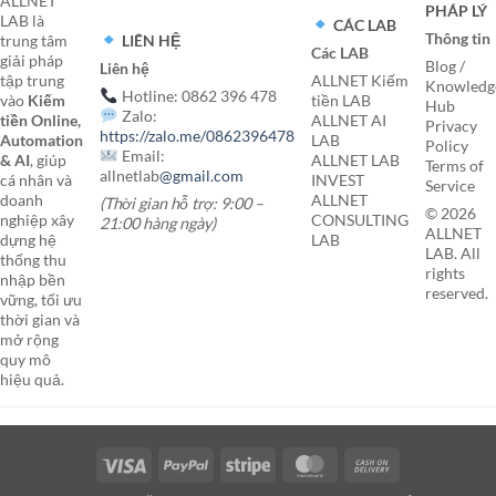
ALLNET
PHÁP LÝ
LAB là
CÁC LAB
Thông tin
LIÊN HỆ
trung tâm
Các LAB
giải pháp
Blog /
Liên hệ
tập trung
ALLNET Kiếm
Knowledg
Hotline: 0862 396 478
vào
Kiếm
tiền LAB
Hub
Zalo:
tiền Online,
ALLNET AI
Privacy
https://zalo.me/0862396478
Automation
LAB
Policy
Email:
& AI
, giúp
ALLNET LAB
Terms of
allnetlab
@gmail.com
cá nhân và
INVEST
Service
doanh
ALLNET
(Thời gian hỗ trợ: 9:00 –
© 2026
nghiệp xây
CONSULTING
21:00 hàng ngày)
ALLNET
dựng hệ
LAB
LAB. All
thống thu
rights
nhập bền
reserved.
vững, tối ưu
thời gian và
mở rộng
quy mô
hiệu quả.
Visa
PayPal
Stripe
MasterCard
Cash
On