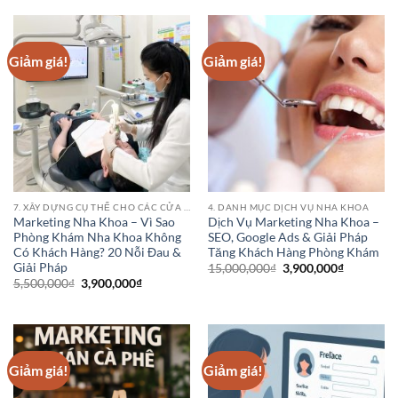
30,000,000₫.
là:
25,000,000₫.
là:
4,900,000₫.
19,900,0
Giảm giá!
Giảm giá!
7. XÂY DỰNG CỤ THỂ CHO CÁC CỬA HÀNG PHÒNG KHÁM BỆNH VIỆN NHA KHOA
4. DANH MỤC DỊCH VỤ NHA KHOA
Marketing Nha Khoa – Vì Sao
Dịch Vụ Marketing Nha Khoa –
Phòng Khám Nha Khoa Không
SEO, Google Ads & Giải Pháp
Có Khách Hàng? 20 Nỗi Đau &
Tăng Khách Hàng Phòng Khám
Giải Pháp
Giá
Giá
15,000,000
₫
3,900,000
₫
gốc
hiện
Giá
Giá
5,500,000
₫
3,900,000
₫
là:
tại
gốc
hiện
15,000,000₫.
là:
là:
tại
3,900,000
5,500,000₫.
là:
3,900,000₫.
Giảm giá!
Giảm giá!