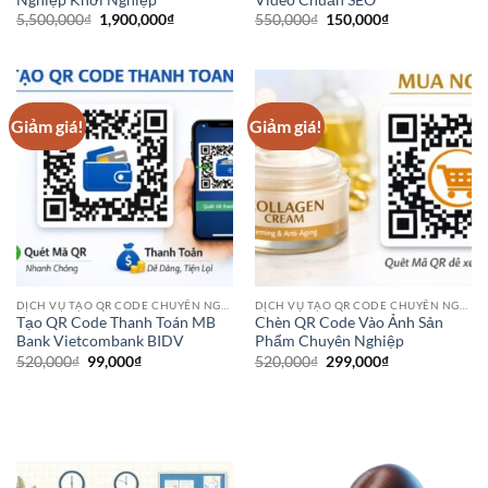
Giá
Giá
Giá
Giá
5,500,000
₫
1,900,000
₫
550,000
₫
150,000
₫
gốc
hiện
gốc
hiện
là:
tại
là:
tại
5,500,000₫.
là:
550,000₫.
là:
1,900,000₫.
150,000₫.
Giảm giá!
Giảm giá!
DỊCH VỤ TẠO QR CODE CHUYÊN NGHIỆP
DỊCH VỤ TẠO QR CODE CHUYÊN NGHIỆP
Tạo QR Code Thanh Toán MB
Chèn QR Code Vào Ảnh Sản
Bank Vietcombank BIDV
Phẩm Chuyên Nghiệp
Giá
Giá
Giá
Giá
520,000
₫
99,000
₫
520,000
₫
299,000
₫
gốc
hiện
gốc
hiện
là:
tại
là:
tại
520,000₫.
là:
520,000₫.
là:
99,000₫.
299,000₫.