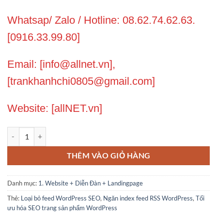
Whatsap/ Zalo / Hotline: 08.62.74.62.63.
[0916.33.99.80]
Email: [info@allnet.vn],
[trankhanhchi0805@gmail.com]
Website: [allNET.vn]
Tôi nhận loại bỏ /Feed trong bài viết trang sản phẩm của website wo
THÊM VÀO GIỎ HÀNG
Danh mục:
1. Website + Diễn Đàn + Landingpage
Thẻ:
Loại bỏ feed WordPress SEO
,
Ngăn index feed RSS WordPress
,
Tối
ưu hóa SEO trang sản phẩm WordPress