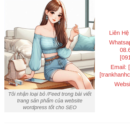
Liên Hệ
Whatsap/
08.
[09
Email: 
[trankhanh
Websit
Tôi nhận loại bỏ /Feed trong bài viết
trang sản phẩm của website
wordpress tốt cho SEO