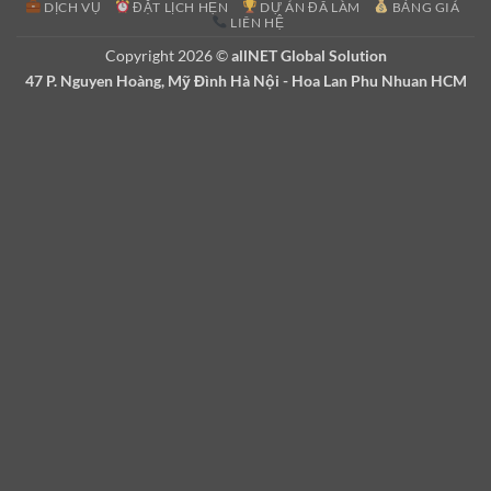
DỊCH VỤ
ĐẶT LỊCH HẸN
DỰ ÁN ĐÃ LÀM
BẢNG GIÁ
Delivery
LIÊN HỆ
Copyright 2026 ©
allNET Global Solution
47 P. Nguyen Hoàng, Mỹ Đình Hà Nội - Hoa Lan Phu Nhuan HCM