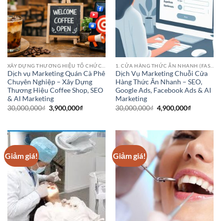
XÂY DỰNG THƯƠNG HIỆU TỔ CHỨC HOẶC DANH NGHIỆP
1. CỬA HÀNG THỨC ĂN NHANH (FAST FOOD CHAINS)
Dịch vụ Marketing Quán Cà Phê
Dịch Vụ Marketing Chuỗi Cửa
Chuyên Nghiệp – Xây Dựng
Hàng Thức Ăn Nhanh – SEO,
Thương Hiệu Coffee Shop, SEO
Google Ads, Facebook Ads & AI
& AI Marketing
Marketing
Giá
Giá
Giá
Giá
30,000,000
₫
3,900,000
₫
30,000,000
₫
4,900,000
₫
gốc
hiện
gốc
hiện
là:
tại
là:
tại
30,000,000₫.
là:
30,000,000₫.
là:
3,900,000₫.
4,900,000
Giảm giá!
Giảm giá!