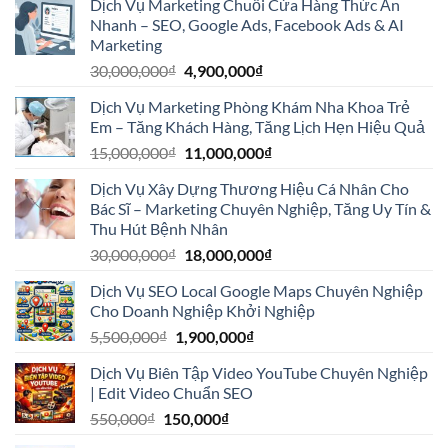
Dịch Vụ Marketing Chuỗi Cửa Hàng Thức Ăn
là:
tại
Nhanh – SEO, Google Ads, Facebook Ads & AI
30,000,000₫.
là:
Marketing
3,900,000₫.
Giá
Giá
30,000,000
₫
4,900,000
₫
gốc
hiện
Dịch Vụ Marketing Phòng Khám Nha Khoa Trẻ
là:
tại
Em – Tăng Khách Hàng, Tăng Lịch Hẹn Hiệu Quả
30,000,000₫.
là:
Giá
Giá
15,000,000
₫
11,000,000
₫
4,900,000₫.
gốc
hiện
Dịch Vụ Xây Dựng Thương Hiệu Cá Nhân Cho
là:
tại
Bác Sĩ – Marketing Chuyên Nghiệp, Tăng Uy Tín &
15,000,000₫.
là:
Thu Hút Bệnh Nhân
11,000,000₫.
Giá
Giá
30,000,000
₫
18,000,000
₫
gốc
hiện
Dịch Vụ SEO Local Google Maps Chuyên Nghiệp
là:
tại
Cho Doanh Nghiệp Khởi Nghiệp
30,000,000₫.
là:
Giá
Giá
5,500,000
₫
1,900,000
₫
18,000,000₫.
gốc
hiện
Dịch Vụ Biên Tập Video YouTube Chuyên Nghiệp
là:
tại
| Edit Video Chuẩn SEO
5,500,000₫.
là:
Giá
Giá
550,000
₫
150,000
₫
1,900,000₫.
gốc
hiện