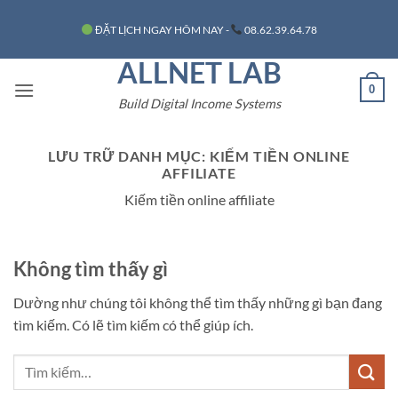
Bỏ
ĐẶT LỊCH NGAY HÔM NAY -
08.62.39.64.78
qua
nội
ALLNET LAB
dung
0
Build Digital Income Systems
LƯU TRỮ DANH MỤC:
KIẾM TIỀN ONLINE
AFFILIATE
Kiếm tiền online affiliate
Không tìm thấy gì
Dường như chúng tôi không thể tìm thấy những gì bạn đang
tìm kiếm. Có lẽ tìm kiếm có thể giúp ích.