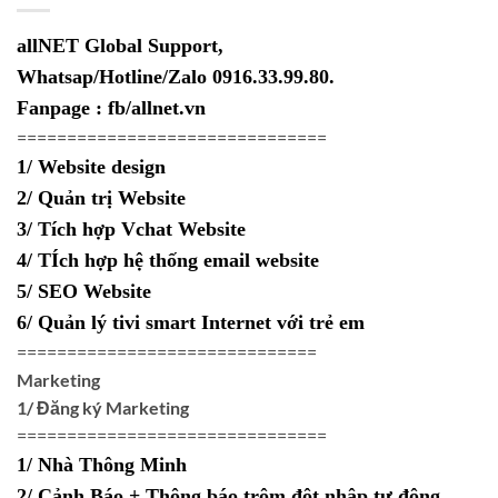
800,000₫.
allNET Global Support,
Whatsap/Hotline/Zalo 0916.33.99.80.
Fanpage : fb/allnet.vn
===============================
1/ Website design
2/ Quản trị Website
3/ Tích hợp Vchat Website
4/ TÍch hợp hệ thống email website
5/ SEO Website
6/ Quản lý tivi smart Internet với trẻ em
==============================
Marketing
1/ Đăng ký Marketing
===============================
1/ Nhà Thông Minh
2/ Cảnh Báo + Thông báo trộm đột nhập tự động