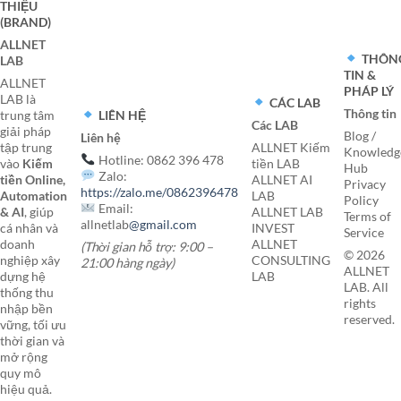
THIỆU
(BRAND)
ALLNET
THÔN
LAB
TIN &
ALLNET
PHÁP LÝ
LAB là
CÁC LAB
Thông tin
LIÊN HỆ
trung tâm
Các LAB
giải pháp
Blog /
Liên hệ
tập trung
ALLNET Kiếm
Knowledg
Hotline: 0862 396 478
vào
Kiếm
tiền LAB
Hub
Zalo:
tiền Online,
ALLNET AI
Privacy
https://zalo.me/0862396478
Automation
LAB
Policy
Email:
& AI
, giúp
ALLNET LAB
Terms of
allnetlab
@gmail.com
cá nhân và
INVEST
Service
doanh
ALLNET
(Thời gian hỗ trợ: 9:00 –
© 2026
nghiệp xây
CONSULTING
21:00 hàng ngày)
ALLNET
dựng hệ
LAB
LAB. All
thống thu
rights
nhập bền
reserved.
vững, tối ưu
thời gian và
mở rộng
quy mô
hiệu quả.