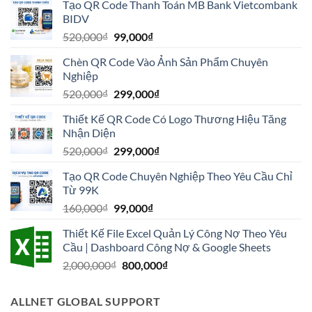
Tạo QR Code Thanh Toán MB Bank Vietcombank
là:
tại
BIDV
550,000₫.
là:
Giá
Giá
520,000
₫
99,000
₫
150,000₫.
gốc
hiện
Chèn QR Code Vào Ảnh Sản Phẩm Chuyên
là:
tại
Nghiệp
520,000₫.
là:
Giá
Giá
520,000
₫
299,000
₫
99,000₫.
gốc
hiện
Thiết Kế QR Code Có Logo Thương Hiệu Tăng
là:
tại
Nhận Diện
520,000₫.
là:
Giá
Giá
520,000
₫
299,000
₫
299,000₫.
gốc
hiện
Tạo QR Code Chuyên Nghiệp Theo Yêu Cầu Chỉ
là:
tại
Từ 99K
520,000₫.
là:
Giá
Giá
160,000
₫
99,000
₫
299,000₫.
gốc
hiện
Thiết Kế File Excel Quản Lý Công Nợ Theo Yêu
là:
tại
Cầu | Dashboard Công Nợ & Google Sheets
160,000₫.
là:
Giá
Giá
2,000,000
₫
800,000
₫
99,000₫.
gốc
hiện
là:
tại
ALLNET GLOBAL SUPPORT
2,000,000₫.
là: