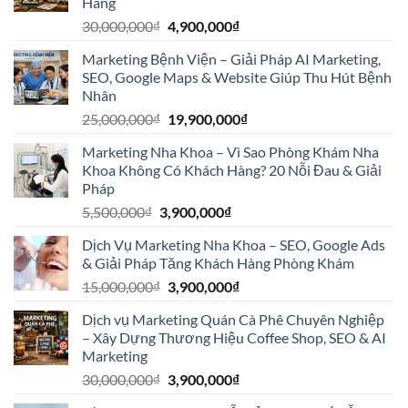
Hàng
Giá
Giá
30,000,000
₫
4,900,000
₫
gốc
hiện
Marketing Bệnh Viện – Giải Pháp AI Marketing,
là:
tại
SEO, Google Maps & Website Giúp Thu Hút Bệnh
30,000,000₫.
là:
Nhân
4,900,000₫.
Giá
Giá
25,000,000
₫
19,900,000
₫
gốc
hiện
Marketing Nha Khoa – Vì Sao Phòng Khám Nha
là:
tại
Khoa Không Có Khách Hàng? 20 Nỗi Đau & Giải
25,000,000₫.
là:
Pháp
19,900,000₫.
Giá
Giá
5,500,000
₫
3,900,000
₫
gốc
hiện
Dịch Vụ Marketing Nha Khoa – SEO, Google Ads
là:
tại
& Giải Pháp Tăng Khách Hàng Phòng Khám
5,500,000₫.
là:
Giá
Giá
15,000,000
₫
3,900,000
₫
3,900,000₫.
gốc
hiện
Dịch vụ Marketing Quán Cà Phê Chuyên Nghiệp
là:
tại
– Xây Dựng Thương Hiệu Coffee Shop, SEO & AI
15,000,000₫.
là:
Marketing
3,900,000₫.
Giá
Giá
30,000,000
₫
3,900,000
₫
gốc
hiện