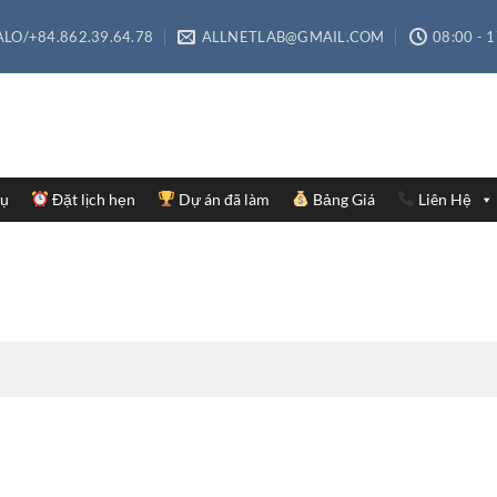
LO/+84.862.39.64.78
ALLNETLAB@GMAIL.COM
08:00 - 
Vụ
Đặt lịch hẹn
Dự án đã làm
Bảng Giá
Liên Hệ