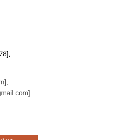
78],
n],
mail.com]
o dõi doanh thu theo tháng quý năm và phân tích xu hướng cho bạn số l