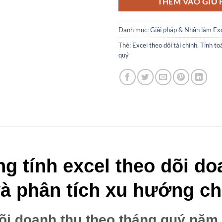
THÊM VÀO GIỎ
Danh mục:
Giải pháp & Nhận làm Exc
Thẻ:
Excel theo dõi tài chính
,
Tính to
quý
g tính excel theo dõi do
à phân tích xu hướng c
dõi doanh thu theo tháng quý năm 