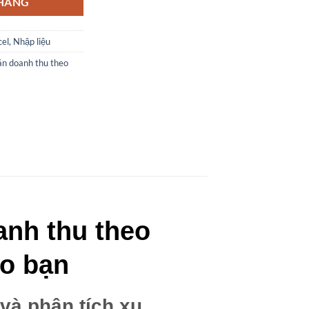
 HÀNG
el, Nhập liệu
án doanh thu theo
anh thu theo
ho bạn
và phân tích xu