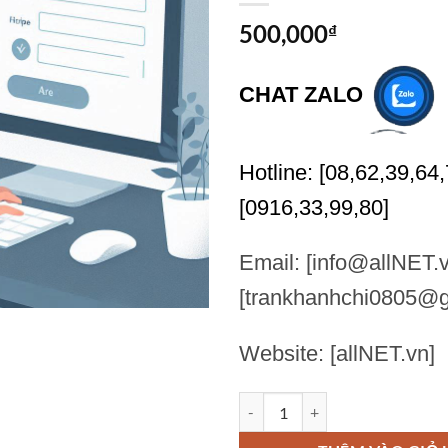
500,000
₫
CHAT ZALO
Hotline: [08,62,39,64,
[0916,33,99,80]
Email: [info@allNET.v
[trankhanhchi0805@g
Website: [allNET.vn]
Tôi nhận làm bảng tính excel the