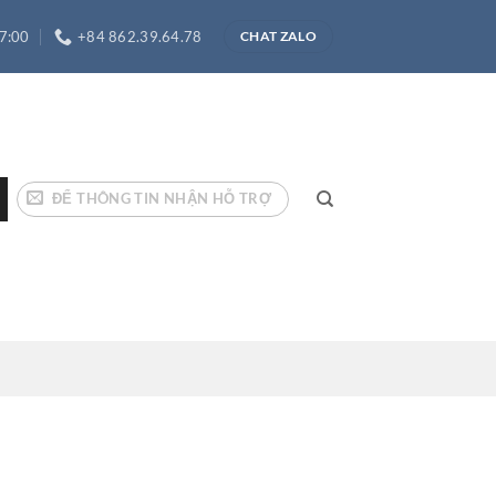
17:00
+84 862.39.64.78
CHAT ZALO
ĐỂ THÔNG TIN NHẬN HỖ TRỢ