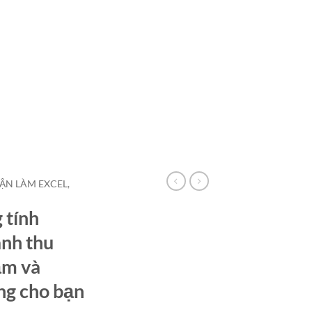
HẬN LÀM EXCEL,
 tính
anh thu
ăm và
ng cho bạn