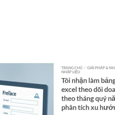
TRANG CHỦ
/
GIẢI PHÁP & N
NHẬP LIỆU
Tôi nhận làm bảng
excel theo dõi do
theo tháng quý n
phân tích xu hướ