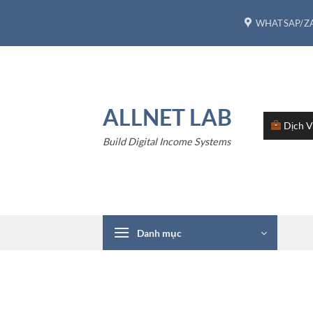
Bỏ
WHATSAP/ZA
qua
nội
dung
ALLNET LAB
Dịch 
Build Digital Income Systems
Danh mục