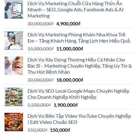
Dịch Vụ Marketing Chuỗi Cửa Hàng Thức Ăn
là:
tại
Nhanh – SEO, Google Ads, Facebook Ads & AI
30,000,000₫.
là:
Marketing
3,900,000₫.
Giá
Giá
30,000,000
₫
4,900,000
₫
gốc
hiện
Dịch Vụ Marketing Phòng Khám Nha Khoa Trẻ
là:
tại
Em – Tăng Khách Hàng, Tăng Lịch Hẹn Hiệu Quả
30,000,000₫.
là:
Giá
Giá
15,000,000
₫
11,000,000
₫
4,900,000₫.
gốc
hiện
Dịch Vụ Xây Dựng Thương Hiệu Cá Nhân Cho
là:
tại
Bác Sĩ – Marketing Chuyên Nghiệp, Tăng Uy Tín &
15,000,000₫.
là:
Thu Hút Bệnh Nhân
11,000,000₫.
Giá
Giá
30,000,000
₫
18,000,000
₫
gốc
hiện
Dịch Vụ SEO Local Google Maps Chuyên Nghiệp
là:
tại
Cho Doanh Nghiệp Khởi Nghiệp
30,000,000₫.
là:
Giá
Giá
5,500,000
₫
1,900,000
₫
18,000,000₫.
gốc
hiện
Dịch Vụ Biên Tập Video YouTube Chuyên Nghiệp
là:
tại
| Edit Video Chuẩn SEO
5,500,000₫.
là:
Giá
Giá
550,000
₫
150,000
₫
1,900,000₫.
gốc
hiện