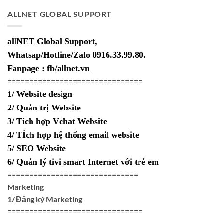
là:
tại
ALLNET GLOBAL SUPPORT
550,000₫.
là:
150,000₫.
allNET Global Support,
Whatsap/Hotline/Zalo 0916.33.99.80.
Fanpage : fb/allnet.vn
===============================
1/ Website design
2/ Quản trị Website
3/ Tích hợp Vchat Website
4/ TÍch hợp hệ thống email website
5/ SEO Website
6/ Quản lý tivi smart Internet với trẻ em
==============================
Marketing
1/ Đăng ký Marketing
===============================