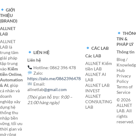
GIỚI
THIỆU
(BRAND)
ALLNET
THÔN
LAB
TIN &
ALLNET
PHÁP LÝ
LAB là
CÁC LAB
Thông tin
LIÊN HỆ
trung tâm
Các LAB
giải pháp
Blog /
Liên hệ
tập trung
ALLNET Kiếm
Knowledg
Hotline: 0862 396 478
vào
Kiếm
tiền LAB
Hub
Zalo:
tiền Online,
ALLNET AI
Privacy
https://zalo.me/0862396478
Automation
LAB
Policy
Email:
& AI
, giúp
ALLNET LAB
Terms of
allnetlab
@gmail.com
cá nhân và
INVEST
Service
doanh
ALLNET
(Thời gian hỗ trợ: 9:00 –
© 2026
nghiệp xây
CONSULTING
21:00 hàng ngày)
ALLNET
dựng hệ
LAB
LAB. All
thống thu
rights
nhập bền
reserved.
vững, tối ưu
thời gian và
mở rộng