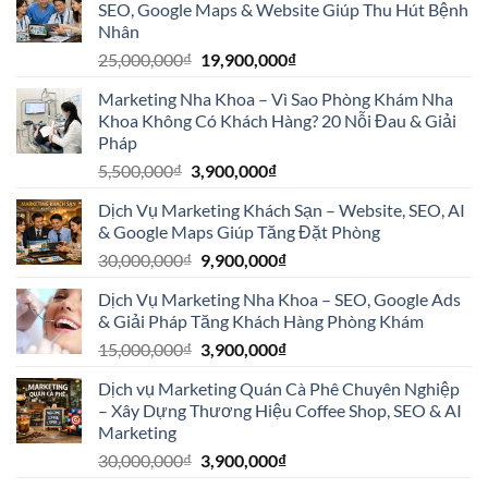
SEO, Google Maps & Website Giúp Thu Hút Bệnh
30,000,000₫.
là:
Nhân
4,900,000₫.
Giá
Giá
25,000,000
₫
19,900,000
₫
gốc
hiện
Marketing Nha Khoa – Vì Sao Phòng Khám Nha
là:
tại
Khoa Không Có Khách Hàng? 20 Nỗi Đau & Giải
25,000,000₫.
là:
Pháp
19,900,000₫.
Giá
Giá
5,500,000
₫
3,900,000
₫
gốc
hiện
Dịch Vụ Marketing Khách Sạn – Website, SEO, AI
là:
tại
& Google Maps Giúp Tăng Đặt Phòng
5,500,000₫.
là:
Giá
Giá
30,000,000
₫
9,900,000
₫
3,900,000₫.
gốc
hiện
Dịch Vụ Marketing Nha Khoa – SEO, Google Ads
là:
tại
& Giải Pháp Tăng Khách Hàng Phòng Khám
30,000,000₫.
là:
Giá
Giá
15,000,000
₫
3,900,000
₫
9,900,000₫.
gốc
hiện
Dịch vụ Marketing Quán Cà Phê Chuyên Nghiệp
là:
tại
– Xây Dựng Thương Hiệu Coffee Shop, SEO & AI
15,000,000₫.
là:
Marketing
3,900,000₫.
Giá
Giá
30,000,000
₫
3,900,000
₫
gốc
hiện