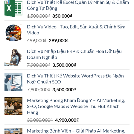
Dịch Vụ Thiết Kế Excel Quản Lý Nhân Sự & Chấm
Công Tự Động
Giá
Giá
1,500,000
₫
850,000
₫
gốc
hiện
Dịch Vụ Video | Tạo, Edit, Sản Xuất & Chỉnh Sửa
là:
tại
Video
1,500,000₫.
là:
Giá
Giá
499,000
₫
299,000
₫
850,000₫.
gốc
hiện
Dịch Vụ Nhập Liệu ERP & Chuẩn Hóa Dữ Liệu
là:
tại
Doanh Nghiệp
499,000₫.
là:
Giá
Giá
7,900,000
₫
3,500,000
₫
299,000₫.
gốc
hiện
Dịch Vụ Thiết Kế Website WordPress Đa Ngôn
là:
tại
Ngữ Chuẩn SEO
7,900,000₫.
là:
Giá
Giá
7,900,000
₫
3,500,000
₫
3,500,000₫.
gốc
hiện
Marketing Phòng Khám Đông Y – AI Marketing,
là:
tại
SEO, Google Maps & Website Thu Hút Khách
7,900,000₫.
là:
Hàng
3,500,000₫.
Giá
Giá
30,000,000
₫
4,900,000
₫
gốc
hiện
Marketing Bệnh Viện – Giải Pháp AI Marketing,
là:
tại