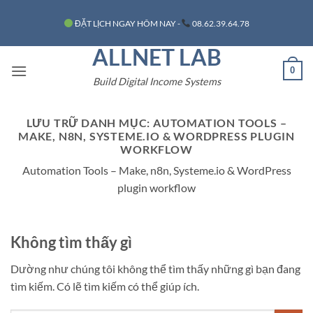
Bỏ
ĐẶT LỊCH NGAY HÔM NAY -
08.62.39.64.78
qua
nội
ALLNET LAB
dung
0
Build Digital Income Systems
LƯU TRỮ DANH MỤC:
AUTOMATION TOOLS –
MAKE, N8N, SYSTEME.IO & WORDPRESS PLUGIN
WORKFLOW
Automation Tools – Make, n8n, Systeme.io & WordPress
plugin workflow
Không tìm thấy gì
Dường như chúng tôi không thể tìm thấy những gì bạn đang
tìm kiếm. Có lẽ tìm kiếm có thể giúp ích.