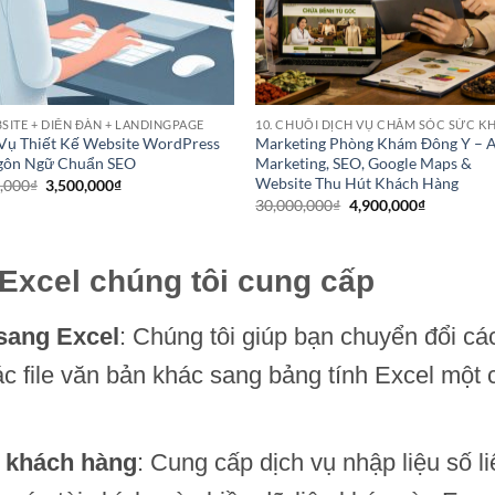
BSITE + DIỄN ĐÀN + LANDINGPAGE
Vụ Thiết Kế Website WordPress
Marketing Phòng Khám Đông Y – A
gôn Ngữ Chuẩn SEO
Marketing, SEO, Google Maps &
Website Thu Hút Khách Hàng
Giá
Giá
,000
₫
3,500,000
₫
gốc
hiện
Giá
Giá
30,000,000
₫
4,900,000
₫
là:
tại
gốc
hiện
7,900,000₫.
là:
là:
tại
3,500,000₫.
30,000,000₫.
là:
4,900,000
 Excel chúng tôi cung cấp
 sang Excel
: Chúng tôi giúp bạn chuyển đổi cá
c file văn bản khác sang bảng tính Excel một
u khách hàng
: Cung cấp dịch vụ nhập liệu số l