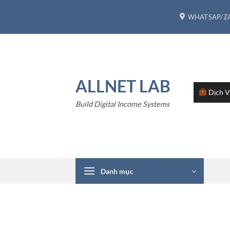
Bỏ
WHATSAP/ZA
qua
nội
dung
ALLNET LAB
Dịch 
Build Digital Income Systems
Danh mục