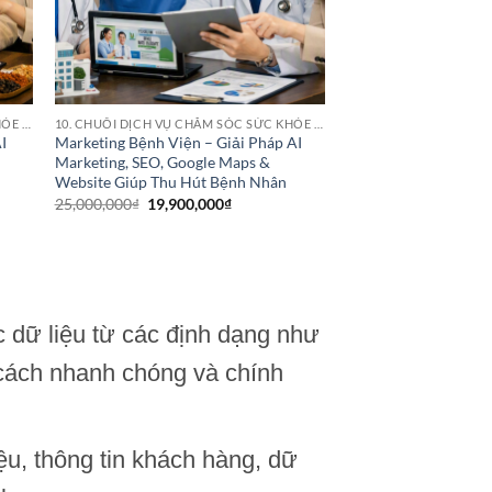
10. CHUỖI DỊCH VỤ CHĂM SÓC SỨC KHỎE (HEALTHCARE SERVICE CHAINS)
10. CHUỖI DỊCH VỤ CHĂM SÓC SỨC KHỎE (HEALTHCARE SERVICE CHAINS)
I
Marketing Bệnh Viện – Giải Pháp AI
Marketing, SEO, Google Maps &
Website Giúp Thu Hút Bệnh Nhân
Giá
Giá
25,000,000
₫
19,900,000
₫
gốc
hiện
là:
tại
25,000,000₫.
là:
₫.
19,900,000₫.
c dữ liệu từ các định dạng như
 cách nhanh chóng và chính
iệu, thông tin khách hàng, dữ