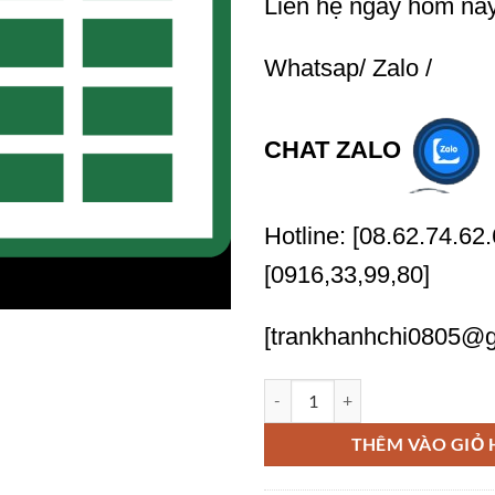
Liên hệ ngay hôm na
Whatsap/ Zalo /
CHAT ZALO
Hotline: [08.62.74.62.
[0916,33,99,80]
[trankhanhchi0805@g
Nhận nhập liệu Excel giá rẻ nha
THÊM VÀO GIỎ