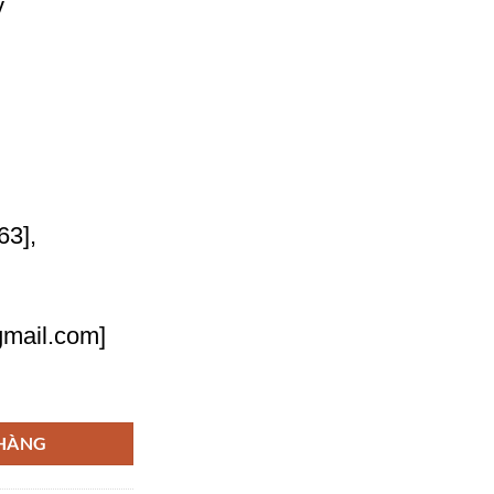
y
63],
mail.com]
nh chóng chất lượng số lượng
 HÀNG