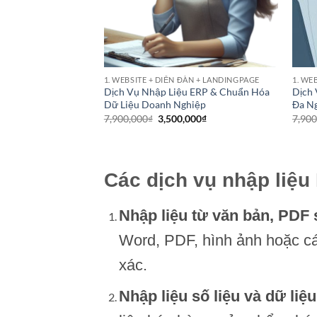
XÂY DỰNG THƯƠNG HIỆU TỔ CHỨC HOẶC DANH NGHIỆP
1. WEBSITE + DIỄN ĐÀN + LANDINGPAGE
1. WE
 Quán Cà Phê
Dịch Vụ Nhập Liệu ERP & Chuẩn Hóa
Dịch 
Xây Dựng Thương
Dữ Liệu Doanh Nghiệp
Đa N
 SEO & AI Marketing
Giá
Giá
7,900,000
₫
3,500,000
₫
7,900
gốc
hiện
Giá
,000
₫
là:
tại
hiện
7,900,000₫.
là:
tại
3,500,000₫.
0,000₫.
là:
3,900,000₫.
Các dịch vụ nhập liệu
Nhập liệu từ văn bản, PDF
Word, PDF, hình ảnh hoặc cá
xác.
Nhập liệu số liệu và dữ liệ