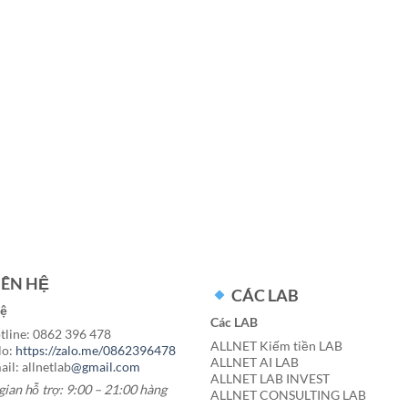
IÊN HỆ
CÁC LAB
hệ
Các LAB
line: 0862 396 478
ALLNET Kiếm tiền LAB
lo:
https://zalo.me/0862396478
ALLNET AI LAB
il: allnetlab
@gmail.com
ALLNET LAB INVEST
gian hỗ trợ: 9:00 – 21:00 hàng
ALLNET CONSULTING LAB