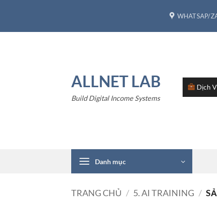
Bỏ
WHATSAP/ZA
qua
nội
dung
ALLNET LAB
Dịch 
Build Digital Income Systems
Danh mục
TRANG CHỦ
/
5. AI TRAINING
/
SẢ