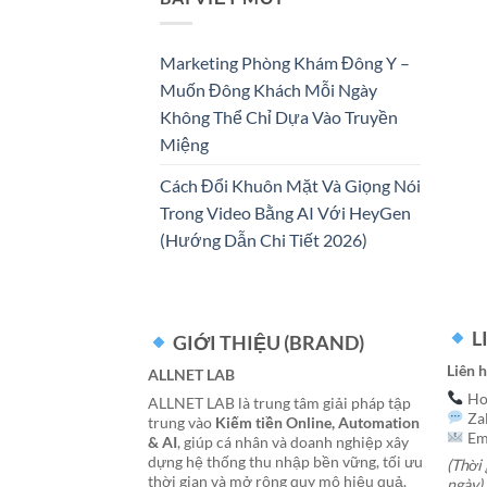
Marketing Phòng Khám Đông Y –
Muốn Đông Khách Mỗi Ngày
Không Thể Chỉ Dựa Vào Truyền
Miệng
Cách Đổi Khuôn Mặt Và Giọng Nói
Trong Video Bằng AI Với HeyGen
(Hướng Dẫn Chi Tiết 2026)
L
GIỚI THIỆU (BRAND)
Liên 
ALLNET LAB
Hot
ALLNET LAB là trung tâm giải pháp tập
Za
trung vào
Kiếm tiền Online, Automation
Ema
& AI
, giúp cá nhân và doanh nghiệp xây
dựng hệ thống thu nhập bền vững, tối ưu
(Thời 
thời gian và mở rộng quy mô hiệu quả.
ngày)