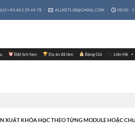
LO/+84.862.39.64.78
ALLNETLAB@GMAIL.COM
08:00 - 
Vụ
Đặt lịch hẹn
Dự án đã làm
Bảng Giá
Liên Hệ
N XUẤT KHÓA HỌC THEO TỪNG MODULE HOẶC C