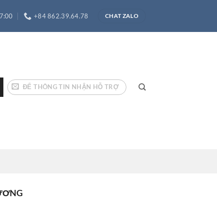
17:00
+84 862.39.64.78
CHAT ZALO
ĐỂ THÔNG TIN NHẬN HỖ TRỢ
HƯƠNG