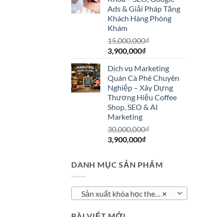
5,500,000₫.
là:
Ads & Giải Pháp Tăng
3,900,00
Khách Hàng Phòng
Khám
15,000,000
₫
Giá
Giá
3,900,000
₫
gốc
hiện
Dịch vụ Marketing
là:
tại
Quán Cà Phê Chuyên
15,000,000₫.
là:
Nghiệp – Xây Dựng
3,900,000₫.
Thương Hiệu Coffee
Shop, SEO & AI
Marketing
30,000,000
₫
Giá
Giá
3,900,000
₫
gốc
hiện
là:
tại
DANH MỤC SẢN PHẨM
30,000,000₫.
là:
3,900,000₫.
Sản xuất khóa học theo từng module hoặc chương
×
BÀI VIẾT MỚI