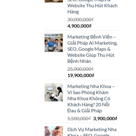
Website Thu Hút Khách
Hàng
30,000,000
₫
Giá
Giá
4,900,000
₫
gốc
hiện
Marketing Bệnh Viện –
là:
tại
Giải Pháp AI Marketing,
30,000,000₫.
là:
SEO, Google Maps &
4,900,000₫.
Website Giúp Thu Hút
Bệnh Nhân
25,000,000
₫
Giá
Giá
19,900,000
₫
gốc
hiện
Marketing Nha Khoa –
là:
tại
Vì Sao Phòng Khám
25,000,000₫.
là:
Nha Khoa Không Có
19,900,000₫.
Khách Hàng? 20 Nỗi
Đau & Giải Pháp
Giá
Giá
5,500,000
₫
3,900,000
₫
gốc
hiện
Dịch Vụ Marketing Nha
là:
tại
Khoa – SEO, Google