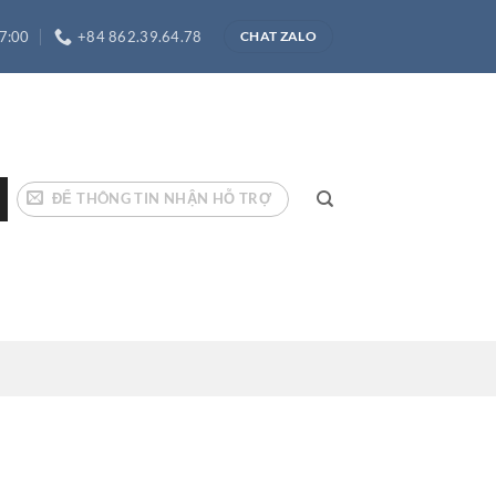
17:00
+84 862.39.64.78
CHAT ZALO
ĐỂ THÔNG TIN NHẬN HỖ TRỢ