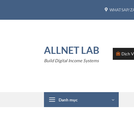
Bỏ
WHATSAP/ZA
qua
nội
dung
ALLNET LAB
Dịch 
Build Digital Income Systems
Danh mục