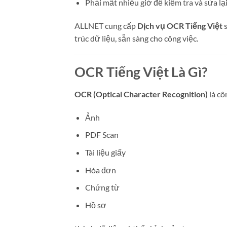
Phải mất nhiều giờ để kiểm tra và sửa lại
ALLNET cung cấp
Dịch vụ OCR Tiếng Việt
s
trúc dữ liệu, sẵn sàng cho công việc.
OCR Tiếng Việt Là Gì?
OCR (Optical Character Recognition)
là cô
Ảnh
PDF Scan
Tài liệu giấy
Hóa đơn
Chứng từ
Hồ sơ