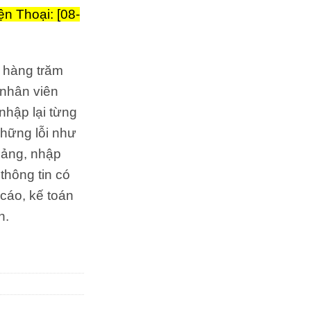
ện Thoại: [08-
 hàng trăm
n nhân viên
nhập lại từng
những lỗi như
 bảng, nhập
thông tin có
cáo, kế toán
h.