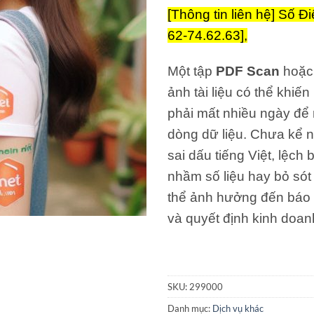
[Thông tin liên hệ]
Số Đi
62-74.62.63],
Một tập
PDF Scan
hoặc
ảnh tài liệu có thể khiế
phải mất nhiều ngày để 
dòng dữ liệu. Chưa kể 
sai dấu tiếng Việt, lệch
nhầm số liệu hay bỏ sót 
thể ảnh hưởng đến báo 
và quyết định kinh doan
SKU:
299000
Danh mục:
Dịch vụ khác