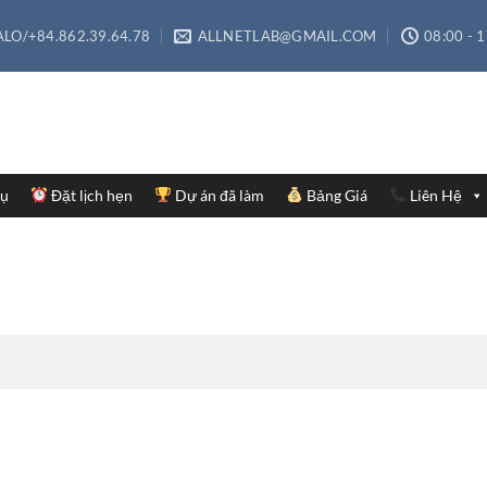
LO/+84.862.39.64.78
ALLNETLAB@GMAIL.COM
08:00 - 
Vụ
Đặt lịch hẹn
Dự án đã làm
Bảng Giá
Liên Hệ