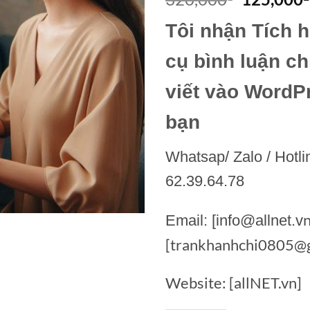
gốc
Tôi nhận Tích 
là:
320,000₫
cụ bình luận ch
viết vào WordP
bạn
Whatsap/ Zalo / Hotli
62.39.64.78
n
Email: [info@allnet.v
[trankhanhchi0805@g
Website: [allNET.vn]