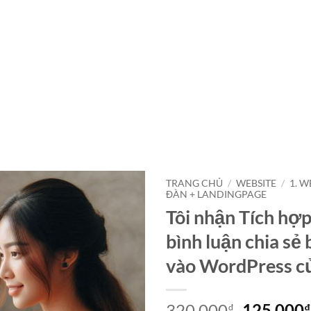
TRANG CHỦ
/
WEBSITE
/
1. W
ĐÀN + LANDINGPAGE
Tôi nhận Tích hợp
bình luận chia sẻ 
vào WordPress c
Giá
320,000
125,000
₫
₫