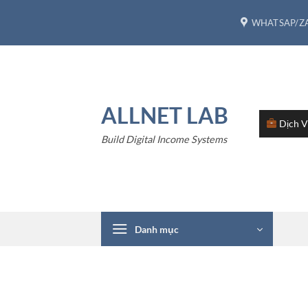
Bỏ
WHATSAP/ZA
qua
nội
dung
ALLNET LAB
Dịch 
Build Digital Income Systems
Danh mục