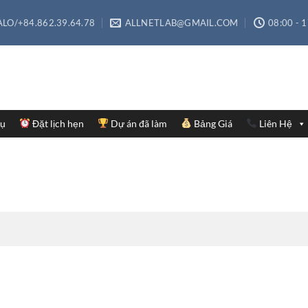
LO/+84.862.39.64.78
ALLNETLAB@GMAIL.COM
08:00 - 
Vụ
Đặt lịch hẹn
Dự án đã làm
Bảng Giá
Liên Hệ