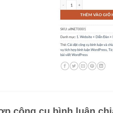
Tôi nhận Tích hợp công cụ bình l
THÊM VÀO GIỎ
SKU:
allNET0001
Danh mục:
1. Website + Diễn Đàn +
Thẻ:
Cài đặt công cụ bình luận và ch
vụ tích hợp bình luận WordPress
,
Tíc
bài viết WordPress
ợp công cụ bình luận chia