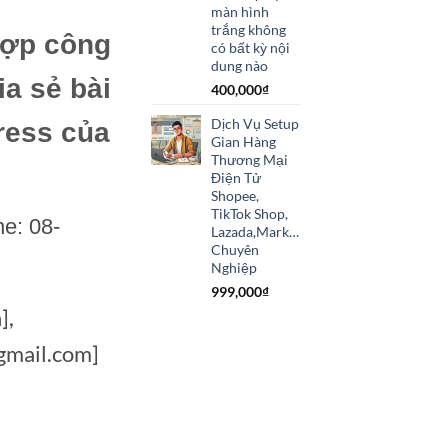
màn hình
hiện
trắng không
hợp công
tại
có bất kỳ nội
.
là:
dung nào
ia sẻ bài
125,000₫.
400,000
₫
Dịch Vụ Setup
ress của
Gian Hàng
Thương Mại
Điện Tử
Shopee,
TikTok Shop,
ne: 08-
Lazada,Marketplace
Chuyên
Nghiệp
999,000
₫
],
mail.com]