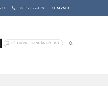
17:00
+84 862.39.64.78
CHAT ZALO
ĐỂ THÔNG TIN NHẬN HỖ TRỢ