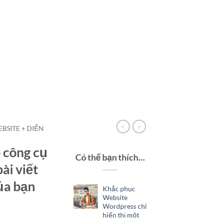
EBSITE + DIỄN
 công cụ
Có thể bạn thích…
bài viết
ủa bạn
Khắc phục
Website
Wordpress chỉ
Giá
hiển thị một