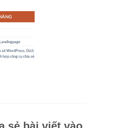
uận chia sẻ bài viết vào WordPress của bạn số lượng
 HÀNG
 Landingpage
ia sẻ WordPress
,
Dịch
h hợp công cụ chia sẻ
 sẻ bài viết vào