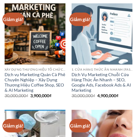
5,500,000₫.
là:
3,900,000₫.
Giảm giá!
Giảm giá!
XÂY DỰNG THƯƠNG HIỆU TỔ CHỨC HOẶC DANH NGHIỆP
1. CỬA HÀNG THỨC ĂN NHANH (FAST FOOD CHAINS)
Dịch vụ Marketing Quán Cà Phê
Dịch Vụ Marketing Chuỗi Cửa
Chuyên Nghiệp – Xây Dựng
Hàng Thức Ăn Nhanh – SEO,
Thương Hiệu Coffee Shop, SEO
Google Ads, Facebook Ads & AI
& AI Marketing
Marketing
Giá
Giá
Giá
Giá
30,000,000
₫
3,900,000
₫
30,000,000
₫
4,900,000
₫
gốc
hiện
gốc
hiện
là:
tại
là:
tại
30,000,000₫.
là:
30,000,000₫.
là:
3,900,000₫.
4,900,000
Giảm giá!
Giảm giá!