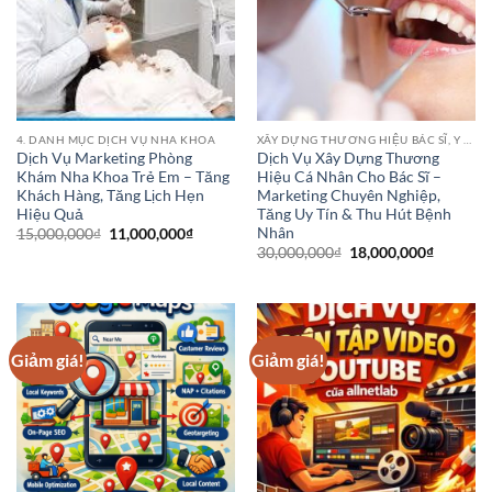
4. DANH MỤC DỊCH VỤ NHA KHOA
XÂY DỰNG THƯƠNG HIỆU BÁC SĨ, Y SĨ, ĐIỀU DƯỠNG, DƯỢC SĨ, CHUYÊN GIA, Y TÁ
Dịch Vụ Marketing Phòng
Dịch Vụ Xây Dựng Thương
Khám Nha Khoa Trẻ Em – Tăng
Hiệu Cá Nhân Cho Bác Sĩ –
Khách Hàng, Tăng Lịch Hẹn
Marketing Chuyên Nghiệp,
Hiệu Quả
Tăng Uy Tín & Thu Hút Bệnh
Nhân
Giá
Giá
15,000,000
₫
11,000,000
₫
gốc
hiện
Giá
Giá
30,000,000
₫
18,000,000
₫
là:
tại
gốc
hiện
15,000,000₫.
là:
là:
tại
11,000,000₫.
30,000,000₫.
là:
18,000,0
Giảm giá!
Giảm giá!