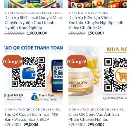
2. TÔI TẠO CÁC GOOGLE PLACE CHO CÁC ĐIỂM KINH DOANH CỦA BẠN
5. XÂY KÊNH & SỬA VIDEO
Dịch Vụ SEO Local Google Maps
Dịch Vụ Biên Tập Video
Chuyên Nghiệp Cho Doanh
YouTube Chuyên Nghiệp | Edit
Nghiệp Khởi Nghiệp
Video Chuẩn SEO
Giá
Giá
Giá
Giá
5,500,000
₫
1,900,000
₫
550,000
₫
150,000
₫
gốc
hiện
gốc
hiện
là:
tại
là:
tại
5,500,000₫.
là:
550,000₫.
là:
1,900,000₫.
150,000₫.
Giảm giá!
Giảm giá!
DỊCH VỤ TẠO QR CODE CHUYÊN NGHIỆP
DỊCH VỤ TẠO QR CODE CHUYÊN NGHIỆP
Tạo QR Code Thanh Toán MB
Chèn QR Code Vào Ảnh Sản
Bank Vietcombank BIDV
Phẩm Chuyên Nghiệp
Giá
Giá
Giá
Giá
520,000
₫
99,000
₫
520,000
₫
299,000
₫
gốc
hiện
gốc
hiện