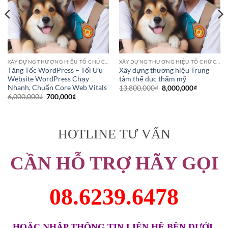
XÂY DỰNG THƯƠNG HIỆU TỔ CHỨC HOẶC DANH NGHIỆP
XÂY DỰNG THƯƠNG HIỆU TỔ CHỨC HOẶC DANH NGHIỆP
Tăng Tốc WordPress – Tối Ưu
Xây dựng thương hiệu Trung
Website WordPress Chạy
tâm thể dục thẩm mỹ
Nhanh, Chuẩn Core Web Vitals
Giá
Giá
13,800,000
₫
8,000,000
₫
gốc
hiện
Giá
Giá
6,000,000
₫
700,000
₫
là:
tại
gốc
hiện
13,800,000₫.
là:
là:
tại
00₫.
8,000,000
6,000,000₫.
là:
700,000₫.
HOTLINE TƯ VẤN
CẦN HỖ TRỢ HÃY GỌI
08.6239.6478
HOẶC NHẬP THÔNG TIN LIÊN HỆ BÊN DƯỚI.