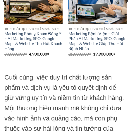
10. CHUỖI DỊCH VỤ CHĂM SÓC SỨC KHỎE (HEALTHCARE SERVICE CHAINS)
10. CHUỖI DỊCH VỤ CHĂM SÓC SỨC KHỎE (HEALTHCARE SERVICE CHAINS)
Marketing Phòng Khám Đông Y
Marketing Bệnh Viện – Giải
– AI Marketing, SEO, Google
Pháp AI Marketing, SEO, Google
Maps & Website Thu Hút Khách
Maps & Website Giúp Thu Hút
Hàng
Bệnh Nhân
Giá
Giá
Giá
Giá
30,000,000
₫
4,900,000
₫
25,000,000
₫
19,900,000
₫
gốc
hiện
gốc
hiện
là:
tại
là:
tại
30,000,000₫.
là:
25,000,000₫.
là:
4,900,000₫.
19,900,0
,000₫.
Cuối cùng, việc duy trì chất lượng sản
phẩm và dịch vụ là yếu tố quyết định để
giữ vững uy tín và niềm tin từ khách hàng.
Một thương hiệu mạnh mẽ không chỉ dựa
vào hình ảnh và quảng cáo, mà còn phụ
thuộc vào sự hài lòng và tin tưởng của