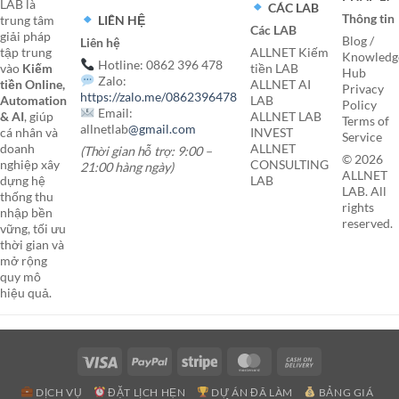
LAB là
CÁC LAB
Thông tin
LIÊN HỆ
trung tâm
Các LAB
giải pháp
Blog /
Liên hệ
tập trung
ALLNET Kiếm
Knowledg
Hotline: 0862 396 478
vào
Kiếm
tiền LAB
Hub
Zalo:
tiền Online,
ALLNET AI
Privacy
https://zalo.me/0862396478
Automation
LAB
Policy
Email:
& AI
, giúp
ALLNET LAB
Terms of
allnetlab
@gmail.com
cá nhân và
INVEST
Service
doanh
ALLNET
(Thời gian hỗ trợ: 9:00 –
© 2026
nghiệp xây
CONSULTING
21:00 hàng ngày)
ALLNET
dựng hệ
LAB
LAB. All
thống thu
rights
nhập bền
reserved.
vững, tối ưu
thời gian và
mở rộng
quy mô
hiệu quả.
Visa
PayPal
Stripe
MasterCard
Cash
On
DỊCH VỤ
ĐẶT LỊCH HẸN
DỰ ÁN ĐÃ LÀM
BẢNG GIÁ