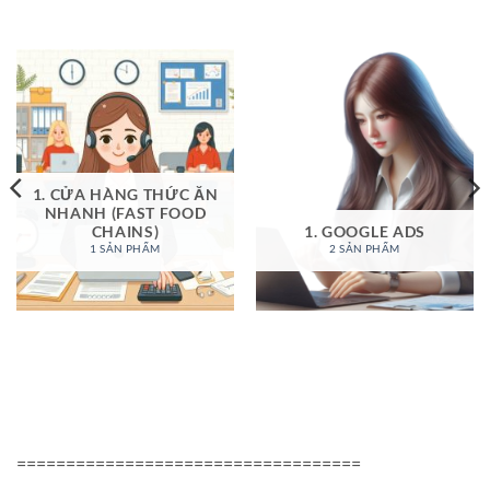
là:
tại
là:
tại
520,000₫.
là:
520,000₫.
là:
99,000₫.
299,000₫.
1. CỬA HÀNG THỨC ĂN
NHANH (FAST FOOD
CHAINS)
1. GOOGLE ADS
1 SẢN PHẨM
2 SẢN PHẨM
===================================