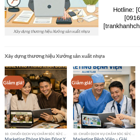
Hotline: 
[0916
[trankhanhc
Xây dựng thương hiệu Xưởng sản xuất nhựa
Xây dựng thương hiệu Xưởng sản xuất nhựa
Giảm giá!
Giảm giá!
10. CHUỖI DỊCH VỤ CHĂM SÓC SỨC KHỎE (HEALTHCARE SERVICE CHAINS)
10. CHUỖI DỊCH VỤ CHĂM SÓC SỨC KHỎE (HEALTHCARE SERVICE CHAINS)
Marketing Phòng Khám Đông Y
Marketing Bệnh Viện – Giải