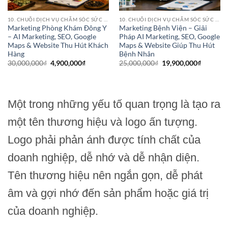
10. CHUỖI DỊCH VỤ CHĂM SÓC SỨC KHỎE (HEALTHCARE SERVICE CHAINS)
10. CHUỖI DỊCH VỤ CHĂM SÓC SỨC KHỎE (HEALTHCARE SERVICE CHAINS)
Marketing Phòng Khám Đông Y
Marketing Bệnh Viện – Giải
– AI Marketing, SEO, Google
Pháp AI Marketing, SEO, Google
Maps & Website Thu Hút Khách
Maps & Website Giúp Thu Hút
Hàng
Bệnh Nhân
Giá
Giá
Giá
Giá
30,000,000
₫
4,900,000
₫
25,000,000
₫
19,900,000
₫
gốc
hiện
gốc
hiện
là:
tại
là:
tại
30,000,000₫.
là:
25,000,000₫.
là:
4,900,000₫.
19,900,0
,000₫.
Một trong những yếu tố quan trọng là tạo ra
một tên thương hiệu và logo ấn tượng.
Logo phải phản ánh được tính chất của
doanh nghiệp, dễ nhớ và dễ nhận diện.
Tên thương hiệu nên ngắn gọn, dễ phát
âm và gợi nhớ đến sản phẩm hoặc giá trị
của doanh nghiệp.