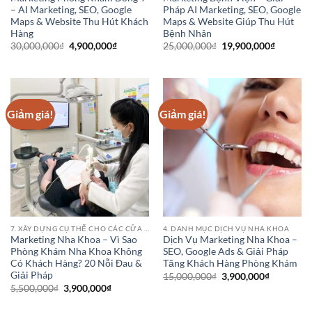
– AI Marketing, SEO, Google
Pháp AI Marketing, SEO, Google
Maps & Website Thu Hút Khách
Maps & Website Giúp Thu Hút
Hàng
Bệnh Nhân
Giá
Giá
Giá
Giá
30,000,000
₫
4,900,000
₫
25,000,000
₫
19,900,000
₫
gốc
hiện
gốc
hiện
là:
tại
là:
tại
30,000,000₫.
là:
25,000,000₫.
là:
4,900,000₫.
19,900,0
Giảm giá!
Giảm giá!
7. XÂY DỰNG CỤ THỂ CHO CÁC CỬA HÀNG PHÒNG KHÁM BỆNH VIỆN NHA KHOA
4. DANH MỤC DỊCH VỤ NHA KHOA
Marketing Nha Khoa – Vì Sao
Dịch Vụ Marketing Nha Khoa –
Phòng Khám Nha Khoa Không
SEO, Google Ads & Giải Pháp
Có Khách Hàng? 20 Nỗi Đau &
Tăng Khách Hàng Phòng Khám
Giải Pháp
Giá
Giá
15,000,000
₫
3,900,000
₫
gốc
hiện
Giá
Giá
5,500,000
₫
3,900,000
₫
là:
tại
gốc
hiện
15,000,000₫.
là:
là:
tại
3,900,000