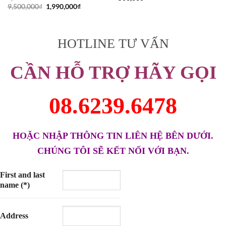
Giá
Giá
9,500,000
₫
1,990,000
₫
gốc
hiện
là:
tại
9,500,000₫.
là:
1,990,000₫.
HOTLINE TƯ VẤN
CẦN HỖ TRỢ HÃY GỌI
08.6239.6478
HOẶC NHẬP THÔNG TIN LIÊN HỆ BÊN DƯỚI.
CHÚNG TÔI SẼ KẾT NỐI VỚI BẠN.
First and last
name (*)
Address