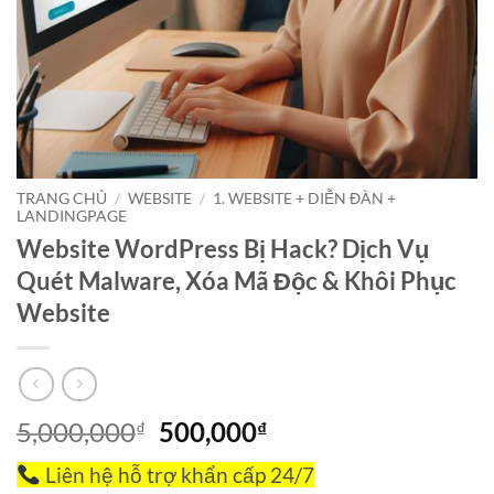
TRANG CHỦ
/
WEBSITE
/
1. WEBSITE + DIỄN ĐÀN +
LANDINGPAGE
Website WordPress Bị Hack? Dịch Vụ
Quét Malware, Xóa Mã Độc & Khôi Phục
Website
Giá
Giá
5,000,000
500,000
₫
₫
gốc
hiện
Liên hệ hỗ trợ khẩn cấp 24/7
là:
tại