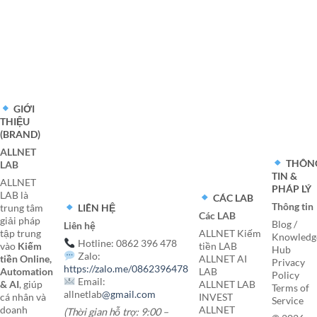
GIỚI
THIỆU
(BRAND)
ALLNET
THÔN
LAB
TIN &
ALLNET
PHÁP LÝ
LAB là
CÁC LAB
Thông tin
LIÊN HỆ
trung tâm
Các LAB
giải pháp
Blog /
Liên hệ
tập trung
ALLNET Kiếm
Knowledg
Hotline: 0862 396 478
vào
Kiếm
tiền LAB
Hub
Zalo:
tiền Online,
ALLNET AI
Privacy
https://zalo.me/0862396478
Automation
LAB
Policy
Email:
& AI
, giúp
ALLNET LAB
Terms of
allnetlab
@gmail.com
cá nhân và
INVEST
Service
doanh
ALLNET
(Thời gian hỗ trợ: 9:00 –