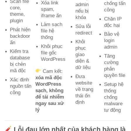
Scan file
Xóa link
chống tấn
admin
core,
spam,
công
nếu bị
theme,
iframe ẩn
khóa
Chặn IP
plugin
Làm sạch
độc hại
Sửa lỗi
Phát hiện
file hệ
redirect
Bảo vệ
backdoor
thống
login
Khôi
ẩn
Khôi phục
admin
phục
Kiểm tra
file gốc
giao
Tăng
database
WordPress
diện &
cường
bị chèn
dữ liệu
phân
mã độc
Cam kết:
quyền file
Đưa
xóa mã độc
Xác định
website
WordPress
Setup hệ
nguồn tấn
về trạng
sạch, không
thống
công
thái ổn
để tái nhiễm
chống
định
ngay sau xử
malware
lý
tự động
Lỗi đau lớn nhất của khách hàng là