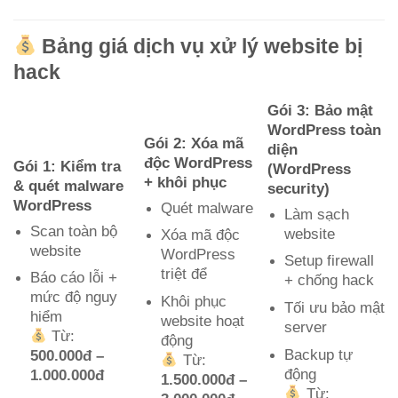
Bảng giá dịch vụ xử lý website bị
hack
Gói 3: Bảo mật
WordPress toàn
Gói 2: Xóa mã
diện
độc WordPress
Gói 1: Kiểm tra
(WordPress
+ khôi phục
& quét malware
security)
WordPress
Quét malware
Làm sạch
Scan toàn bộ
website
Xóa mã độc
website
WordPress
Setup firewall
triệt để
Báo cáo lỗi +
+ chống hack
mức độ nguy
Khôi phục
Tối ưu bảo mật
hiểm
website hoạt
server
Từ:
động
Backup tự
500.000đ –
Từ:
động
1.000.000đ
1.500.000đ –
Từ: