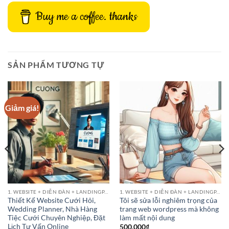
Buy me a coffee. thanks
SẢN PHẨM TƯƠNG TỰ
Giảm giá!
1. WEBSITE + DIỄN ĐÀN + LANDINGPAGE
1. WEBSITE + DIỄN ĐÀN + LANDINGPAGE
Thiết Kế Website Cưới Hỏi,
Tôi sẽ sửa lỗi nghiêm trọng của
Wedding Planner, Nhà Hàng
trang web wordpress mà không
Tiệc Cưới Chuyên Nghiệp, Đặt
làm mất nội dung
Lịch Tư Vấn Online
500,000
₫