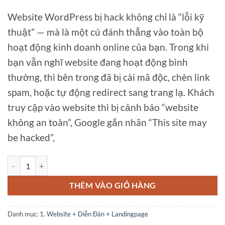
5,000,000₫.
là:
Website WordPress bị hack không chỉ là “lỗi kỹ
500,000₫.
thuật” — mà là một cú đánh thẳng vào toàn bộ
hoạt động kinh doanh online của bạn. Trong khi
bạn vẫn nghĩ website đang hoạt động bình
thường, thì bên trong đã bị cài mã độc, chèn link
spam, hoặc tự động redirect sang trang lạ. Khách
truy cập vào website thì bị cảnh báo “website
không an toàn”, Google gắn nhãn “This site may
be hacked”,
Website WordPress Bị Hack? Dịch Vụ Quét Malware, Xóa Mã Độc & 
THÊM VÀO GIỎ HÀNG
Danh mục:
1. Website + Diễn Đàn + Landingpage