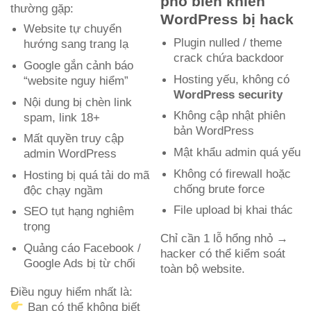
phổ biến khiến
thường gặp:
WordPress bị hack
Website tự chuyển
Plugin nulled / theme
hướng sang trang lạ
crack chứa backdoor
Google gắn cảnh báo
Hosting yếu, không có
“website nguy hiểm”
WordPress security
Nội dung bị chèn link
Không cập nhật phiên
spam, link 18+
bản WordPress
Mất quyền truy cập
Mật khẩu admin quá yếu
admin WordPress
Không có firewall hoặc
Hosting bị quá tải do mã
chống brute force
độc chạy ngầm
File upload bị khai thác
SEO tụt hạng nghiêm
trọng
Chỉ cần 1 lỗ hổng nhỏ →
Quảng cáo Facebook /
hacker có thể kiểm soát
Google Ads bị từ chối
toàn bộ website.
Điều nguy hiểm nhất là:
Bạn có thể không biết