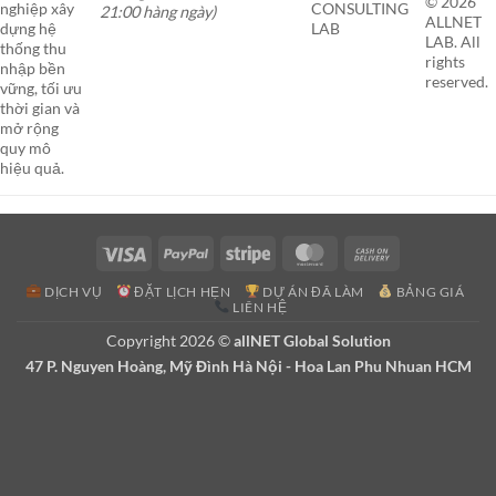
© 2026
nghiệp xây
CONSULTING
21:00 hàng ngày)
ALLNET
dựng hệ
LAB
LAB. All
thống thu
rights
nhập bền
reserved.
vững, tối ưu
thời gian và
mở rộng
quy mô
hiệu quả.
Visa
PayPal
Stripe
MasterCard
Cash
On
DỊCH VỤ
ĐẶT LỊCH HẸN
DỰ ÁN ĐÃ LÀM
BẢNG GIÁ
Delivery
LIÊN HỆ
Copyright 2026 ©
allNET Global Solution
47 P. Nguyen Hoàng, Mỹ Đình Hà Nội - Hoa Lan Phu Nhuan HCM