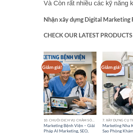
Và Còn rất nhiều các kỹ năng 
Nhận xây dựng Digital Marketing
CHECK OUR LATEST PRODUCTS
á!
Giảm giá!
Giảm giá!
2. TÔI TẠO CÁC GOOGLE PLACE CHO CÁC ĐIỂM KINH DOANH CỦA BẠN
10. CHUỖI DỊCH VỤ CHĂM SÓC SỨC KHỎE (HEALTHCARE SERVICE CHAINS)
 SEO Local Google
Marketing Bệnh Viện – Giải
Marketing Nha K
huyên Nghiệp Cho
Pháp AI Marketing, SEO,
Sao Phòng Khá