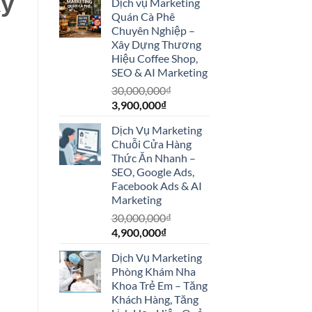
kỹ
Dịch vụ Marketing
là:
tại
Quán Cà Phê
15,000,000₫.
là:
Chuyên Nghiệp –
3,900,000₫.
Xây Dựng Thương
Hiệu Coffee Shop,
SEO & AI Marketing
30,000,000
₫
Giá
Giá
3,900,000
₫
gốc
hiện
Dịch Vụ Marketing
là:
tại
Chuỗi Cửa Hàng
30,000,000₫.
là:
Thức Ăn Nhanh –
3,900,000₫.
SEO, Google Ads,
Facebook Ads & AI
Marketing
30,000,000
₫
Giá
Giá
4,900,000
₫
gốc
hiện
Dịch Vụ Marketing
là:
tại
Phòng Khám Nha
30,000,000₫.
là:
Khoa Trẻ Em – Tăng
4,900,000₫.
Khách Hàng, Tăng