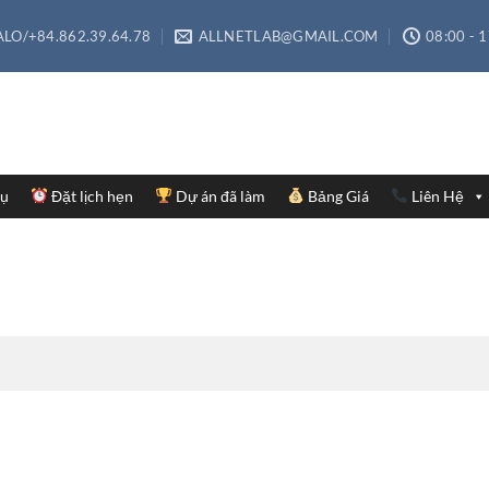
LO/+84.862.39.64.78
ALLNETLAB@GMAIL.COM
08:00 - 
Vụ
Đặt lịch hẹn
Dự án đã làm
Bảng Giá
Liên Hệ