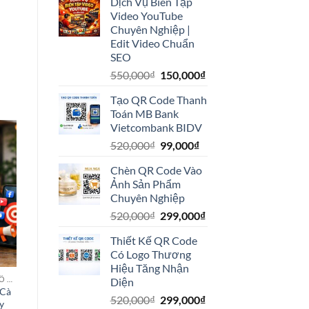
Dịch Vụ Biên Tập
là:
tại
Video YouTube
5,500,000₫.
là:
Chuyên Nghiệp |
1,900,000₫.
Edit Video Chuẩn
SEO
Giá
Giá
550,000
₫
150,000
₫
gốc
hiện
Tạo QR Code Thanh
là:
tại
Toán MB Bank
550,000₫.
là:
Vietcombank BIDV
150,000₫.
Giá
Giá
520,000
₫
99,000
₫
gốc
hiện
Chèn QR Code Vào
là:
tại
Ảnh Sản Phẩm
520,000₫.
là:
Chuyên Nghiệp
99,000₫.
Giá
Giá
520,000
₫
299,000
₫
gốc
hiện
Thiết Kế QR Code
là:
tại
Có Logo Thương
520,000₫.
là:
Hiệu Tăng Nhận
299,000₫.
XÂY DỰNG THƯƠNG HIỆU TỔ CHỨC HOẶC DANH NGHIỆP
Diện
 Cà
Giá
Giá
520,000
₫
299,000
₫
y