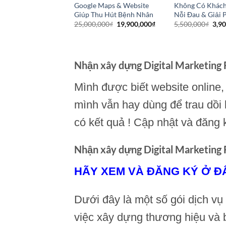
ghiệp Khởi Nghiệp
Google Maps & Website
Không Có Khách
Giúp Thu Hút Bệnh Nhân
Nỗi Đau & Giải 
Giá
Giá
00
₫
1,900,000
₫
gốc
hiện
Giá
Giá
Giá
25,000,000
₫
19,900,000
₫
5,500,000
₫
3,9
là:
tại
gốc
hiện
gốc
5,500,000₫.
là:
là:
tại
là:
1,900,000₫.
25,000,000₫.
là:
5,50
19,900,000₫.
Nhận xây dựng Digital Marketing
Mình được biết website online,
mình vẫn hay dùng để trau dồi
có kết quả ! Cập nhật và đăng 
Nhận xây dựng Digital Marketing
HÃY XEM VÀ ĐĂNG KÝ Ở Đ
Dưới đây là một số gói dịch vụ
việc xây dựng thương hiệu và 