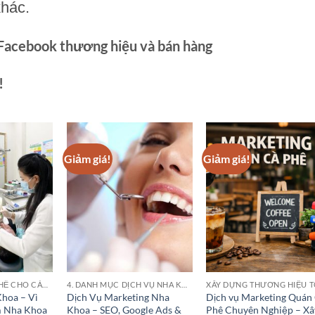
khác.
 Facebook thương hiệu và bán hàng
!
Giảm giá!
Giảm giá!
7. XÂY DỰNG CỤ THỂ CHO CÁC CỬA HÀNG PHÒNG KHÁM BỆNH VIỆN NHA KHOA
4. DANH MỤC DỊCH VỤ NHA KHOA
hoa – Vì
Dịch Vụ Marketing Nha
Dịch vụ Marketing Quán
m Nha Khoa
Khoa – SEO, Google Ads &
Phê Chuyên Nghiệp – Xâ