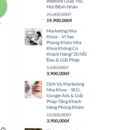
Website Giúp Thu
Hút Bệnh Nhân
25,000,000
₫
Giá
Giá
19,900,000
₫
O
gốc
hiện
Marketing Nha
là:
tại
Khoa – Vì Sao
25,000,000₫.
là:
Phòng Khám Nha
19,900,000₫.
Khoa Không Có
Khách Hàng? 20 Nỗi
Đau & Giải Pháp
5,500,000
₫
Giá
Giá
3,900,000
₫
gốc
hiện
Dịch Vụ Marketing
là:
tại
Nha Khoa – SEO,
5,500,000₫.
là:
Google Ads & Giải
3,900,000₫.
Pháp Tăng Khách
Hàng Phòng Khám
15,000,000
₫
Giá
Giá
3,900,000
₫
gốc
hiện