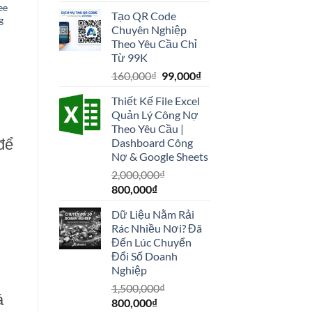
gốc
hiện
ee
Tạo QR Code
là:
tại
g
Chuyên Nghiệp
Giá
520,000₫.
là:
hiện
Theo Yêu Cầu Chỉ
299,000₫.
tại
Từ 99K
₫.
là:
3,900,000₫.
Giá
Giá
160,000
₫
99,000
₫
gốc
hiện
Thiết Kế File Excel
là:
tại
Quản Lý Công Nợ
160,000₫.
là:
Theo Yêu Cầu |
99,000₫.
để
Dashboard Công
Nợ & Google Sheets
2,000,000
₫
Giá
Giá
800,000
₫
gốc
hiện
Dữ Liệu Nằm Rải
là:
tại
Rác Nhiều Nơi? Đã
2,000,000₫.
là:
Đến Lúc Chuyển
800,000₫.
Đổi Số Doanh
Nghiệp
1,500,000
₫
á
Giá
Giá
800,000
₫