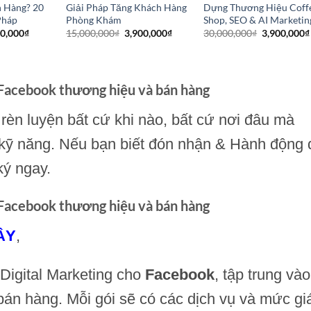
 Hàng? 20
Giải Pháp Tăng Khách Hàng
Dựng Thương Hiệu Coff
Pháp
Phòng Khám
Shop, SEO & AI Marketin
Giá
Giá
Giá
Giá
00,000
₫
15,000,000
₫
3,900,000
₫
30,000,000
₫
3,900,000
₫
hiện
gốc
hiện
gốc
tại
là:
tại
là:
0,000₫.
là:
15,000,000₫.
là:
30,000,000
3,900,000₫.
3,900,000₫.
 Facebook thương hiệu và bán hàng
 rèn luyện bất cứ khi nào, bất cứ nơi đâu mà
 kỹ năng. Nếu bạn biết đón nhận & Hành động 
ký ngay.
 Facebook thương hiệu và bán hàng
ÂY
,
 Digital Marketing cho
Facebook
, tập trung vào
bán hàng. Mỗi gói sẽ có các dịch vụ và mức gi