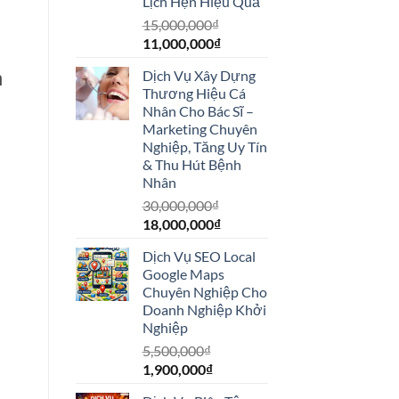
Lịch Hẹn Hiệu Quả
15,000,000
₫
Giá
Giá
11,000,000
₫
gốc
hiện
Dịch Vụ Xây Dựng
n
là:
tại
Thương Hiệu Cá
15,000,000₫.
là:
Nhân Cho Bác Sĩ –
11,000,000₫.
Marketing Chuyên
Nghiệp, Tăng Uy Tín
& Thu Hút Bệnh
Nhân
30,000,000
₫
Giá
Giá
18,000,000
₫
gốc
hiện
Dịch Vụ SEO Local
là:
tại
Google Maps
30,000,000₫.
là:
Chuyên Nghiệp Cho
18,000,000₫.
Doanh Nghiệp Khởi
Nghiệp
5,500,000
₫
Giá
Giá
1,900,000
₫
gốc
hiện