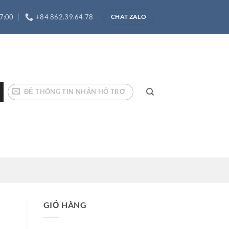
17:00
+84 862.39.64.78
CHAT ZALO
ĐỂ THÔNG TIN NHẬN HỖ TRỢ
GIỎ HÀNG