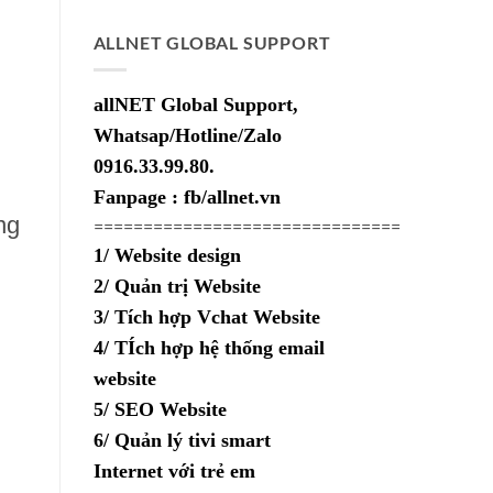
gốc
hiện
là:
tại
ALLNET GLOBAL SUPPORT
1,500,000₫.
là:
800,000₫.
allNET Global Support,
Whatsap/Hotline/Zalo
0916.33.99.80.
Fanpage : fb/allnet.vn
ng
===============================
1/ Website design
2/ Quản trị Website
3/ Tích hợp Vchat Website
4/ TÍch hợp hệ thống email
website
5/ SEO Website
6/ Quản lý tivi smart
Internet với trẻ em