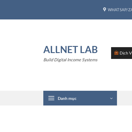
Bỏ
WHATSAP/ZA
qua
nội
dung
ALLNET LAB
Dịch 
Build Digital Income Systems
Danh mục