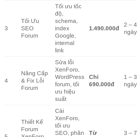
Tối ưu tốc
độ,
Tối Ưu
schema,
2 – 
3
SEO
index
1.490.000đ
ngà
Forum
Google,
internal
link
Sửa lỗi
XenForo,
Nâng Cấp
WordPress
Chỉ
1 – 
4
& Fix Lỗi
forum, tối
690.000đ
ngà
Forum
ưu hiệu
suất
Cài
XenForo,
Thiết Kế
tối ưu
Forum
SEO, phân
Từ
3 – 
5
XenForo