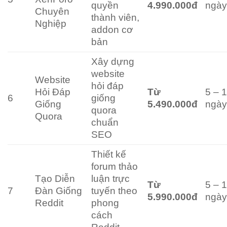
quyền
4.990.000đ
ngà
Chuyên
thành viên,
Nghiệp
addon cơ
bản
Xây dựng
website
Website
hỏi đáp
Hỏi Đáp
Từ
5 – 
6
giống
Giống
5.490.000đ
ngà
quora
Quora
chuẩn
SEO
Thiết kế
forum thảo
Tạo Diễn
luận trực
Từ
5 – 
7
Đàn Giống
tuyến theo
5.990.000đ
ngà
Reddit
phong
cách