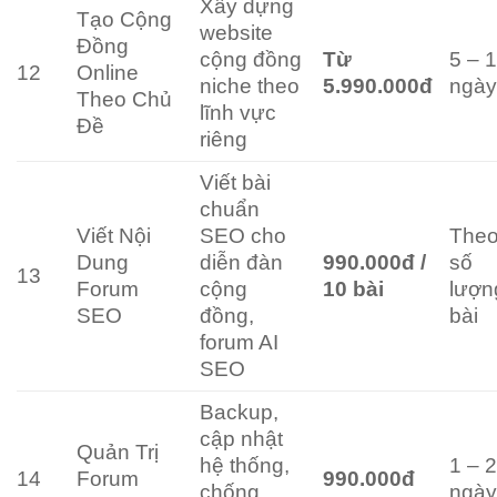
Xây dựng
Tạo Cộng
website
Đồng
cộng đồng
Từ
5 – 
12
Online
niche theo
5.990.000đ
ngà
Theo Chủ
lĩnh vực
Đề
riêng
Viết bài
chuẩn
Viết Nội
SEO cho
The
Dung
diễn đàn
990.000đ /
số
13
Forum
cộng
10 bài
lượn
SEO
đồng,
bài
forum AI
SEO
Backup,
cập nhật
Quản Trị
hệ thống,
1 – 
14
Forum
990.000đ
chống
ngà