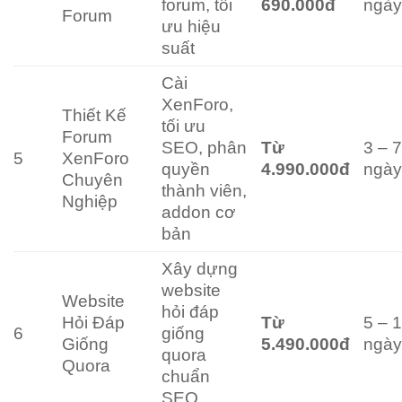
forum, tối
690.000đ
ngà
Forum
ưu hiệu
suất
Cài
XenForo,
Thiết Kế
tối ưu
Forum
SEO, phân
Từ
3 – 
5
XenForo
quyền
4.990.000đ
ngà
Chuyên
thành viên,
Nghiệp
addon cơ
bản
Xây dựng
website
Website
hỏi đáp
Hỏi Đáp
Từ
5 – 
6
giống
Giống
5.490.000đ
ngà
quora
Quora
chuẩn
SEO