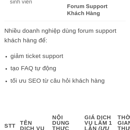
sinh viên
Forum Support
Khách Hàng
Nhiều doanh nghiệp dùng forum support
khách hàng để:
giảm ticket support
tạo FAQ tự động
tối ưu SEO từ câu hỏi khách hàng
NỘI
GIÁ DỊCH
THỜ
TÊN
DUNG
VỤ LÀM 1
GIA
STT
DỊCH VỤ
THỰC
LẦN
(ƯU
TH