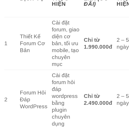
HIỆN
ĐÃI)
HIỆ
Cài đặt
forum, giao
Thiết Kế
diện cơ
Chỉ từ
2 – 
1
Forum Cơ
bản, tối ưu
1.990.000đ
ngà
Bản
mobile, tạo
chuyên
mục
Cài đặt
forum hỏi
đáp
Forum Hỏi
wordpress
Chỉ từ
2 – 
2
Đáp
bằng
2.490.000đ
ngà
WordPress
plugin
chuyên
dụng