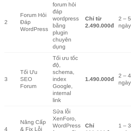
forum hỏi
đáp
Forum Hỏi
wordpress
Chỉ từ
2 – 
2
Đáp
bằng
2.490.000đ
ngà
WordPress
plugin
chuyên
dụng
Tối ưu tốc
độ,
Tối Ưu
schema,
2 – 
3
SEO
index
1.490.000đ
ngà
Forum
Google,
internal
link
Sửa lỗi
XenForo,
Nâng Cấp
WordPress
Chỉ
1 – 
4
& Fix Lỗi