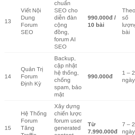
chuẩn
Viết Nội
SEO cho
The
Dung
diễn đàn
990.000đ /
số
13
Forum
cộng
10 bài
lượn
SEO
đồng,
bài
forum AI
SEO
Backup,
cập nhật
Quản Trị
hệ thống,
1 – 
14
Forum
990.000đ
chống
ngà
Định Kỳ
spam, bảo
mật
Xây dựng
Hệ Thống
chiến lược
Forum
forum user
Từ
7 – 
15
Tăng
generated
7.990.000đ
ngà