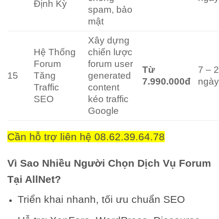
Định Kỳ
spam, bảo
mật
Xây dựng
Hệ Thống
chiến lược
Forum
forum user
Từ
7 – 
15
Tăng
generated
7.990.000đ
ngà
Traffic
content
SEO
kéo traffic
Google
Cần hỗ trợ liên hệ 08.62.39.64.78
Vì Sao Nhiều Người Chọn Dịch Vụ Forum
Tại AllNet?
Triển khai nhanh, tối ưu chuẩn SEO