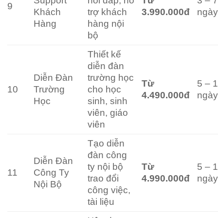
Support
hỏi đáp, hỗ
Từ
3 – 
9
Khách
trợ khách
3.990.000đ
ngà
Hàng
hàng nội
bộ
Thiết kế
diễn đàn
Diễn Đàn
trường học
Từ
5 – 
10
Trường
cho học
4.490.000đ
ngà
Học
sinh, sinh
viên, giáo
viên
Tạo diễn
đàn công
Diễn Đàn
ty nội bộ
Từ
5 – 
11
Công Ty
trao đổi
4.990.000đ
ngà
Nội Bộ
công việc,
tài liệu