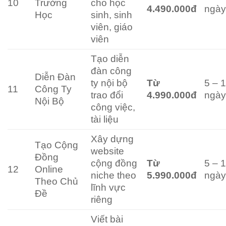
10
Trường
cho học
4.490.000đ
ngà
Học
sinh, sinh
viên, giáo
viên
Tạo diễn
đàn công
Diễn Đàn
ty nội bộ
Từ
5 – 
11
Công Ty
trao đổi
4.990.000đ
ngà
Nội Bộ
công việc,
tài liệu
Xây dựng
Tạo Cộng
website
Đồng
cộng đồng
Từ
5 – 
12
Online
niche theo
5.990.000đ
ngà
Theo Chủ
lĩnh vực
Đề
riêng
Viết bài