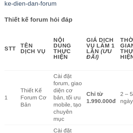
ke-dien-dan-forum
Thiết kế forum hỏi đáp
NỘI
GIÁ DỊCH
THỜ
TÊN
DUNG
VỤ LÀM 1
GIA
STT
DỊCH VỤ
THỰC
LẦN
(ƯU
TH
HIỆN
ĐÃI)
HIỆ
Cài đặt
forum, giao
Thiết Kế
diện cơ
Chỉ từ
2 – 
1
Forum Cơ
bản, tối ưu
1.990.000đ
ngà
Bản
mobile, tạo
chuyên
mục
Cài đặt