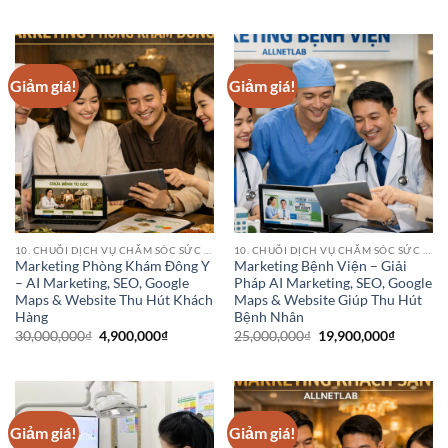
gốc
hiện
gốc
hiện
là:
tại
là:
tại
7,900,000₫.
là:
7,900,000₫.
là:
3,500,000₫.
3,500,000₫
Giảm giá!
Giảm giá!
10. CHUỖI DỊCH VỤ CHĂM SÓC SỨC KHỎE (HEALTHCARE SERVICE CHAINS)
10. CHUỖI DỊCH VỤ CHĂM SÓC SỨC KHỎE (HEALTHCARE SERVICE CHAINS)
Marketing Phòng Khám Đông Y
Marketing Bệnh Viện – Giải
– AI Marketing, SEO, Google
Pháp AI Marketing, SEO, Google
Maps & Website Thu Hút Khách
Maps & Website Giúp Thu Hút
Hàng
Bệnh Nhân
Giá
Giá
Giá
Giá
30,000,000
₫
4,900,000
₫
25,000,000
₫
19,900,000
₫
gốc
hiện
gốc
hiện
là:
tại
là:
tại
30,000,000₫.
là:
25,000,000₫.
là:
4,900,000₫.
19,900,0
Giảm giá!
Giảm giá!