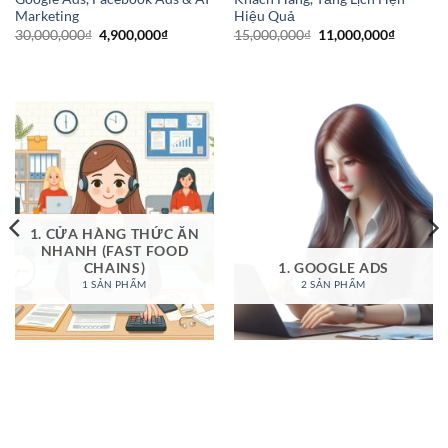
Marketing
Hiệu Quả
Giá
Giá
Giá
Giá
30,000,000
₫
4,900,000
₫
15,000,000
₫
11,000,000
₫
gốc
hiện
gốc
hiện
là:
tại
là:
tại
30,000,000₫.
là:
15,000,000₫.
là:
4,900,000₫.
11,000,0
1. CỬA HÀNG THỨC ĂN
NHANH (FAST FOOD
CHAINS)
1. GOOGLE ADS
1 SẢN PHẨM
2 SẢN PHẨM