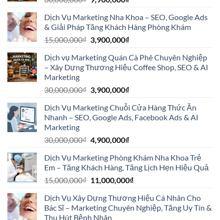
gốc
hiện
Dịch Vụ Marketing Nha Khoa – SEO, Google Ads
là:
tại
& Giải Pháp Tăng Khách Hàng Phòng Khám
30,000,000₫.
là:
Giá
Giá
15,000,000
₫
3,900,000
₫
9,900,000₫.
gốc
hiện
Dịch vụ Marketing Quán Cà Phê Chuyên Nghiệp
là:
tại
– Xây Dựng Thương Hiệu Coffee Shop, SEO & AI
15,000,000₫.
là:
Marketing
3,900,000₫.
Giá
Giá
30,000,000
₫
3,900,000
₫
gốc
hiện
Dịch Vụ Marketing Chuỗi Cửa Hàng Thức Ăn
là:
tại
Nhanh – SEO, Google Ads, Facebook Ads & AI
30,000,000₫.
là:
Marketing
3,900,000₫.
Giá
Giá
30,000,000
₫
4,900,000
₫
gốc
hiện
Dịch Vụ Marketing Phòng Khám Nha Khoa Trẻ
là:
tại
Em – Tăng Khách Hàng, Tăng Lịch Hẹn Hiệu Quả
30,000,000₫.
là:
Giá
Giá
15,000,000
₫
11,000,000
₫
4,900,000₫.
gốc
hiện
Dịch Vụ Xây Dựng Thương Hiệu Cá Nhân Cho
là:
tại
Bác Sĩ – Marketing Chuyên Nghiệp, Tăng Uy Tín &
15,000,000₫.
là:
Thu Hút Bệnh Nhân