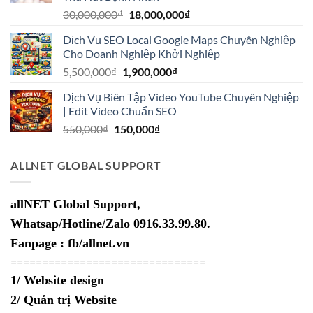
11,000,000₫.
Giá
Giá
30,000,000
₫
18,000,000
₫
gốc
hiện
Dịch Vụ SEO Local Google Maps Chuyên Nghiệp
là:
tại
Cho Doanh Nghiệp Khởi Nghiệp
30,000,000₫.
là:
Giá
Giá
5,500,000
₫
1,900,000
₫
18,000,000₫.
gốc
hiện
Dịch Vụ Biên Tập Video YouTube Chuyên Nghiệp
là:
tại
| Edit Video Chuẩn SEO
5,500,000₫.
là:
Giá
Giá
550,000
₫
150,000
₫
1,900,000₫.
gốc
hiện
là:
tại
ALLNET GLOBAL SUPPORT
550,000₫.
là:
150,000₫.
allNET Global Support,
Whatsap/Hotline/Zalo 0916.33.99.80.
Fanpage : fb/allnet.vn
===============================
1/ Website design
2/ Quản trị Website