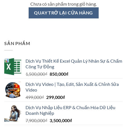
Chưa có sản phẩm trong giỏ hàng.
QUAY TRỞ LẠI CỬA HÀNG
SẢN PHẨM
Dịch Vụ Thiết Kế Excel Quản Lý Nhân Sự & Chấm
Công Tự Động
Giá
Giá
1,500,000
₫
850,000
₫
gốc
hiện
Dịch Vụ Video | Tạo, Edit, Sản Xuất & Chỉnh Sửa
là:
tại
Video
1,500,000₫.
là:
Giá
Giá
499,000
₫
299,000
₫
850,000₫.
gốc
hiện
Dịch Vụ Nhập Liệu ERP & Chuẩn Hóa Dữ Liệu
là:
tại
Doanh Nghiệp
499,000₫.
là:
Giá
Giá
7,900,000
₫
3,500,000
₫
299,000₫.
gốc
hiện