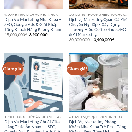
4. DANH MỤC DỊCH VỤ NHA KHOA
XÂY DỰNG THƯƠNG HIỆU TỔ CHỨC HOẶC DANH NGHIỆP
Dịch Vụ Marketing Nha Khoa –
Dịch vụ Marketing Quán Cà Phê
SEO, Google Ads & Giải Pháp
Chuyên Nghiệp – Xây Dựng
Tăng Khách Hàng Phòng Khám
Thương Hiệu Coffee Shop, SEO
& AI Marketing
Giá
Giá
15,000,000
₫
3,900,000
₫
gốc
hiện
Giá
Giá
30,000,000
₫
3,900,000
₫
là:
tại
gốc
hiện
15,000,000₫.
là:
là:
tại
3,900,000₫.
30,000,000₫.
là:
3,900,000
Giảm giá!
Giảm giá!
1. CỬA HÀNG THỨC ĂN NHANH (FAST FOOD CHAINS)
4. DANH MỤC DỊCH VỤ NHA KHOA
Dịch Vụ Marketing Chuỗi Cửa
Dịch Vụ Marketing Phòng
Hàng Thức Ăn Nhanh – SEO,
Khám Nha Khoa Trẻ Em – Tăng
Google Ads, Facebook Ads & AI
Khách Hàng, Tăng Lịch Hẹn