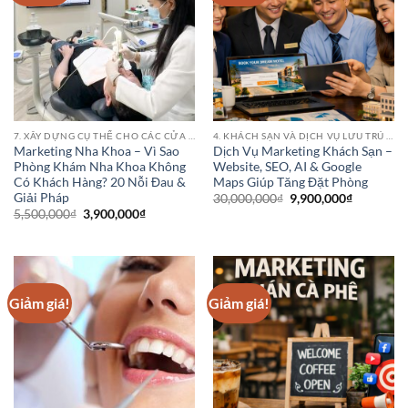
7. XÂY DỰNG CỤ THỂ CHO CÁC CỬA HÀNG PHÒNG KHÁM BỆNH VIỆN NHA KHOA
4. KHÁCH SẠN VÀ DỊCH VỤ LƯU TRÚ (HOTEL CHAINS)
Marketing Nha Khoa – Vì Sao
Dịch Vụ Marketing Khách Sạn –
Phòng Khám Nha Khoa Không
Website, SEO, AI & Google
Có Khách Hàng? 20 Nỗi Đau &
Maps Giúp Tăng Đặt Phòng
Giải Pháp
Giá
Giá
30,000,000
₫
9,900,000
₫
gốc
hiện
Giá
Giá
5,500,000
₫
3,900,000
₫
là:
tại
gốc
hiện
30,000,000₫.
là:
là:
tại
9,900,000
5,500,000₫.
là:
3,900,000₫.
Giảm giá!
Giảm giá!