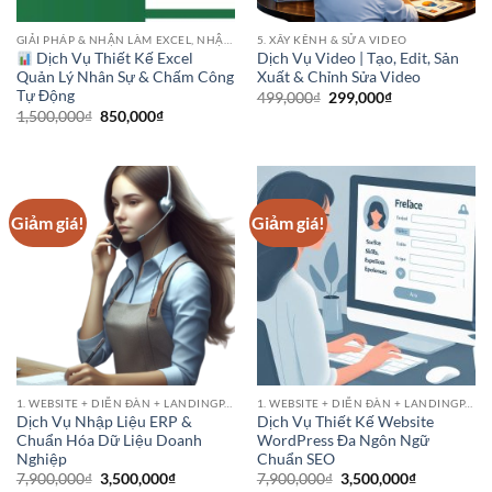
GIẢI PHÁP & NHẬN LÀM EXCEL, NHẬP LIỆU
5. XÂY KÊNH & SỬA VIDEO
Dịch Vụ Thiết Kế Excel
Dịch Vụ Video | Tạo, Edit, Sản
Quản Lý Nhân Sự & Chấm Công
Xuất & Chỉnh Sửa Video
Tự Động
Giá
Giá
499,000
₫
299,000
₫
gốc
hiện
Giá
Giá
1,500,000
₫
850,000
₫
là:
tại
gốc
hiện
499,000₫.
là:
là:
tại
299,000₫.
1,500,000₫.
là:
850,000₫.
Giảm giá!
Giảm giá!
1. WEBSITE + DIỄN ĐÀN + LANDINGPAGE
1. WEBSITE + DIỄN ĐÀN + LANDINGPAGE
Dịch Vụ Nhập Liệu ERP &
Dịch Vụ Thiết Kế Website
Chuẩn Hóa Dữ Liệu Doanh
WordPress Đa Ngôn Ngữ
Nghiệp
Chuẩn SEO
Giá
Giá
Giá
Giá
7,900,000
₫
3,500,000
₫
7,900,000
₫
3,500,000
₫