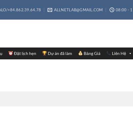
LO/+84.862.39.64.78
ALLNETLAB@GMAIL.COM
08:00 - 
Vụ
Đặt lịch hẹn
Dự án đã làm
Bảng Giá
Liên Hệ