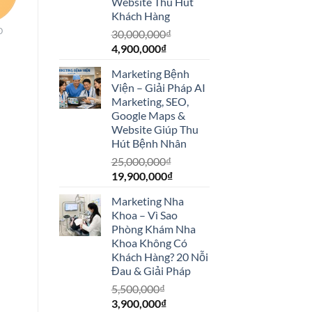
Website Thu Hút
Khách Hàng
O
30,000,000
₫
Giá
Giá
4,900,000
₫
gốc
hiện
Marketing Bệnh
là:
tại
Viện – Giải Pháp AI
30,000,000₫.
là:
Marketing, SEO,
4,900,000₫.
Google Maps &
Website Giúp Thu
Hút Bệnh Nhân
25,000,000
₫
Giá
Giá
19,900,000
₫
gốc
hiện
Marketing Nha
là:
tại
Khoa – Vì Sao
25,000,000₫.
là:
Phòng Khám Nha
19,900,000₫.
Khoa Không Có
Khách Hàng? 20 Nỗi
Đau & Giải Pháp
5,500,000
₫
Giá
Giá
3,900,000
₫