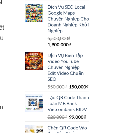
g
gốc
hiện
Dịch Vụ SEO Local
là:
tại
Google Maps
30,000,000₫.
là:
Chuyên Nghiệp Cho
18,000,000₫.
Doanh Nghiệp Khởi
ết
Nghiệp
ệu
5,500,000
₫
Giá
Giá
1,900,000
₫
gốc
hiện
Dịch Vụ Biên Tập
là:
tại
Video YouTube
5,500,000₫.
là:
Chuyên Nghiệp |
1,900,000₫.
Edit Video Chuẩn
SEO
Giá
Giá
550,000
₫
150,000
₫
gốc
hiện
Tạo QR Code Thanh
là:
tại
Toán MB Bank
550,000₫.
là:
ệm
Vietcombank BIDV
150,000₫.
Giá
Giá
520,000
₫
99,000
₫
gốc
hiện
Chèn QR Code Vào
là:
tại