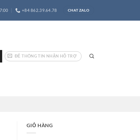
17:00
+84 862.39.64.78
CHAT ZALO
ĐỂ THÔNG TIN NHẬN HỖ TRỢ
GIỎ HÀNG