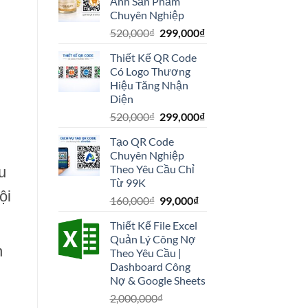
Ảnh Sản Phẩm
520,000₫.
là:
Chuyên Nghiệp
99,000₫.
Giá
Giá
520,000
₫
299,000
₫
gốc
hiện
Thiết Kế QR Code
là:
tại
Có Logo Thương
520,000₫.
là:
Hiệu Tăng Nhận
299,000₫.
Diện
Giá
Giá
520,000
₫
299,000
₫
gốc
hiện
Tạo QR Code
là:
tại
Chuyên Nghiệp
520,000₫.
là:
Theo Yêu Cầu Chỉ
u
299,000₫.
Từ 99K
ội
Giá
Giá
160,000
₫
99,000
₫
gốc
hiện
Thiết Kế File Excel
là:
tại
Quản Lý Công Nợ
160,000₫.
là:
n
Theo Yêu Cầu |
99,000₫.
Dashboard Công
Nợ & Google Sheets
2,000,000
₫