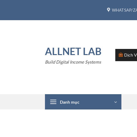
Bỏ
WHATSAP/ZA
qua
nội
dung
ALLNET LAB
Dịch 
Build Digital Income Systems
Danh mục