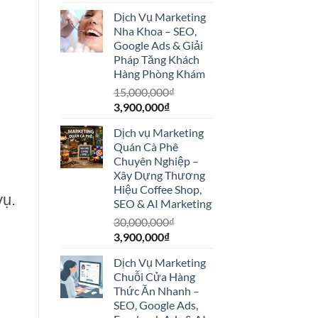
gốc
hiện
Dịch Vụ Marketing
là:
tại
Nha Khoa – SEO,
5,500,000₫.
là:
Google Ads & Giải
3,900,000₫.
Pháp Tăng Khách
Hàng Phòng Khám
15,000,000
₫
Giá
Giá
3,900,000
₫
gốc
hiện
Dịch vụ Marketing
là:
tại
Quán Cà Phê
15,000,000₫.
là:
Chuyên Nghiệp –
3,900,000₫.
Xây Dựng Thương
Hiệu Coffee Shop,
vụ.
SEO & AI Marketing
30,000,000
₫
Giá
Giá
3,900,000
₫
gốc
hiện
Dịch Vụ Marketing
là:
tại
Chuỗi Cửa Hàng
30,000,000₫.
là:
Thức Ăn Nhanh –
3,900,000₫.
SEO, Google Ads,