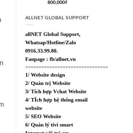
Giá
Giá
800,000
₫
gốc
hiện
là:
tại
ALLNET GLOBAL SUPPORT
m
2,000,000₫.
là:
800,000₫.
allNET Global Support,
Whatsap/Hotline/Zalo
0916.33.99.80.
Fanpage : fb/allnet.vn
ân
===============================
1/ Website design
2/ Quản trị Website
3/ Tích hợp Vchat Website
4/ TÍch hợp hệ thống email
ẩm
website
5/ SEO Website
6/ Quản lý tivi smart
Internet với trẻ em