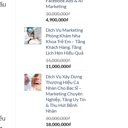
Facebook Ads & AI
cấu
Marketing
30,000,000
₫
Giá
Giá
4,900,000
₫
gốc
hiện
Dịch Vụ Marketing
là:
tại
Phòng Khám Nha
30,000,000₫.
là:
Khoa Trẻ Em – Tăng
4,900,000₫.
Khách Hàng, Tăng
Lịch Hẹn Hiệu Quả
15,000,000
₫
Giá
Giá
11,000,000
₫
gốc
hiện
Dịch Vụ Xây Dựng
là:
tại
Thương Hiệu Cá
15,000,000₫.
là:
Nhân Cho Bác Sĩ –
11,000,000₫.
Marketing Chuyên
Nghiệp, Tăng Uy Tín
& Thu Hút Bệnh
Nhân
ểu
30,000,000
₫
Giá
Giá
18,000,000
₫