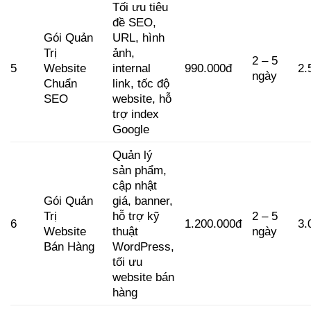
Tối ưu tiêu
đề SEO,
Gói Quản
URL, hình
Trị
ảnh,
2 – 5
5
Website
internal
990.000đ
2.
ngày
Chuẩn
link, tốc độ
SEO
website, hỗ
trợ index
Google
Quản lý
sản phẩm,
cập nhật
Gói Quản
giá, banner,
Trị
hỗ trợ kỹ
2 – 5
6
1.200.000đ
3.
Website
thuật
ngày
Bán Hàng
WordPress,
tối ưu
website bán
hàng