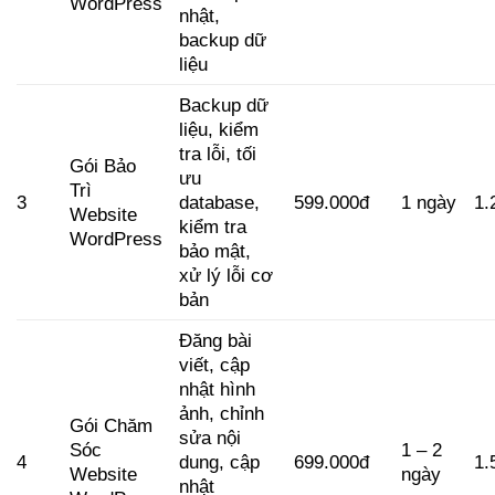
WordPress
nhật,
backup dữ
liệu
Backup dữ
liệu, kiểm
tra lỗi, tối
Gói Bảo
ưu
Trì
3
database,
599.000đ
1 ngày
1.
Website
kiểm tra
WordPress
bảo mật,
xử lý lỗi cơ
bản
Đăng bài
viết, cập
nhật hình
ảnh, chỉnh
Gói Chăm
sửa nội
Sóc
1 – 2
4
dung, cập
699.000đ
1.
Website
ngày
nhật