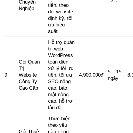
Chuyên
tiên, theo
Nghiệp
dõi website
định kỳ, tối
ưu hiệu
suất
Hỗ trợ quản
trị web
WordPress
Gói Quản
toàn diện,
Trị
xử lý lỗi ưu
5 – 15
9
Website
tiên, tối ưu
4.900.000đ
8.
ngày
Công Ty
SEO nâng
Cao Cấp
cao, bảo
mật nâng
cao, hỗ trợ
lâu dài
Thực hiện
theo yêu
Gói Thuê
cầu riêng: