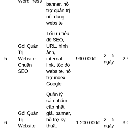
WordPress
banner, hỗ
trợ quản trị
nội dung
website
Tối ưu tiêu
đề SEO,
Gói Quản
URL, hình
Trị
ảnh,
2 – 5
5
Website
internal
990.000đ
2.
ngày
Chuẩn
link, tốc độ
SEO
website, hỗ
trợ index
Google
Quản lý
sản phẩm,
cập nhật
Gói Quản
giá, banner,
Trị
hỗ trợ kỹ
2 – 5
6
1.200.000đ
3.
Website
thuật
ngày