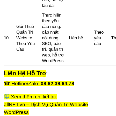
lâu dài
Thực hiện
theo yêu
Gói Thuê
cầu riêng:
Quản Trị
cập nhật
Theo
10
Website
nội dung,
Liên hệ
yêu
Th
Theo Yêu
SEO, bảo
cầu
Cầu
trì, quản trị
web, hỗ trợ
WordPress
Liên Hệ Hỗ Trợ
☎ Hotline/Zalo:
08.62.39.64.78
Xem thêm chi tiết tại:
allNET.vn – Dịch Vụ Quản Trị Website
WordPress