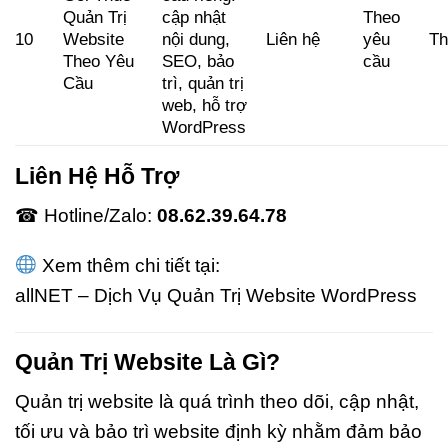
Quản Trị
cập nhật
Theo
10
Website
nội dung,
Liên hệ
yêu
Th
Theo Yêu
SEO, bảo
cầu
Cầu
trì, quản trị
web, hỗ trợ
WordPress
Liên Hệ Hỗ Trợ
☎ Hotline/Zalo:
08.62.39.64.78
Xem thêm chi tiết tại:
allNET – Dịch Vụ Quản Trị Website WordPress
Quản Trị Website Là Gì?
Quản trị website là quá trình theo dõi, cập nhật,
tối ưu và bảo trì website định kỳ nhằm đảm bảo