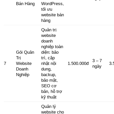
Bán Hàng
WordPress,
tối ưu
website bán
hàng
Quản trị
website
doanh
nghiệp toàn
Gói Quản
diện: bảo
Trị
trì, cập
3 – 7
7
Website
nhật nội
1.500.000đ
3.
ngày
Doanh
dung,
Nghiệp
backup,
bảo mật,
SEO cơ
bản, hỗ trợ
kỹ thuật
Quản lý
website cho