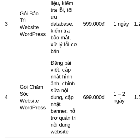
liệu, kiểm
tra lỗi, tối
Gói Bảo
ưu
Trì
3
database,
599.000đ
1 ngày
1.
Website
kiểm tra
WordPress
bảo mật,
xử lý lỗi cơ
bản
Đăng bài
viết, cập
nhật hình
ảnh, chỉnh
Gói Chăm
sửa nội
Sóc
1 – 2
4
dung, cập
699.000đ
1.
Website
ngày
nhật
WordPress
banner, hỗ
trợ quản trị
nội dung
website