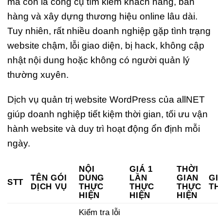
mà còn là công cụ tìm kiếm khách hàng, bán
hàng và xây dựng thương hiệu online lâu dài.
Tuy nhiên, rất nhiều doanh nghiệp gặp tình trạng
website chậm, lỗi giao diện, bị hack, không cập
nhật nội dung hoặc không có người quản lý
thường xuyên.
Dịch vụ quản trị website WordPress của
allNET
giúp doanh nghiệp tiết kiệm thời gian, tối ưu vận
hành website và duy trì hoạt động ổn định mỗi
ngày.
NỘI
GIÁ 1
THỜI
TÊN GÓI
DUNG
LẦN
GIAN
G
STT
DỊCH VỤ
THỰC
THỰC
THỰC
T
HIỆN
HIỆN
HIỆN
Kiểm tra lỗi