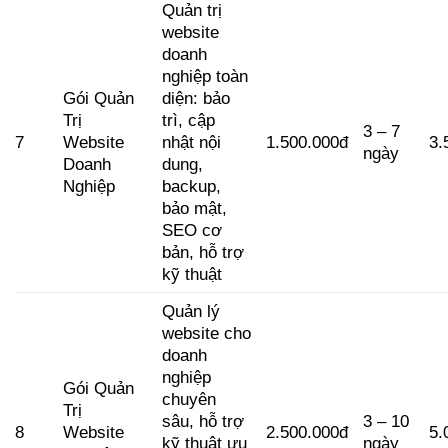
Quản trị
website
doanh
nghiệp toàn
Gói Quản
diện: bảo
Trị
trì, cập
3 – 7
7
Website
nhật nội
1.500.000đ
3.
ngày
Doanh
dung,
Nghiệp
backup,
bảo mật,
SEO cơ
bản, hỗ trợ
kỹ thuật
Quản lý
website cho
doanh
nghiệp
Gói Quản
chuyên
Trị
sâu, hỗ trợ
3 – 10
8
Website
2.500.000đ
5.
kỹ thuật ưu
ngày