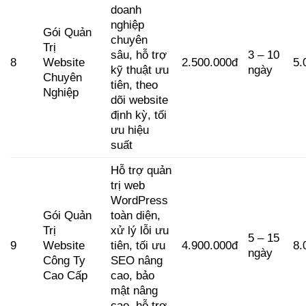
doanh
nghiệp
Gói Quản
chuyên
Trị
sâu, hỗ trợ
3 – 10
8
Website
2.500.000đ
5.
kỹ thuật ưu
ngày
Chuyên
tiên, theo
Nghiệp
dõi website
định kỳ, tối
ưu hiệu
suất
Hỗ trợ quản
trị web
WordPress
Gói Quản
toàn diện,
Trị
xử lý lỗi ưu
5 – 15
9
Website
tiên, tối ưu
4.900.000đ
8.
ngày
Công Ty
SEO nâng
Cao Cấp
cao, bảo
mật nâng
cao, hỗ trợ