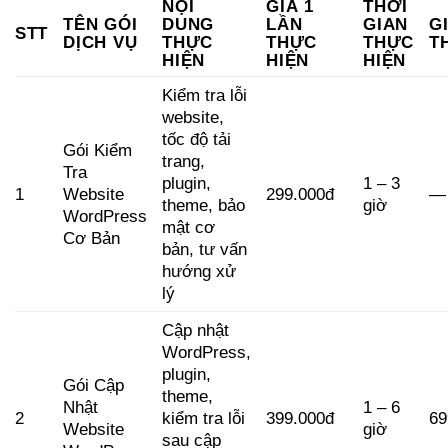
NỘI
GIÁ 1
THỜI
TÊN GÓI
DUNG
LẦN
GIAN
G
STT
DỊCH VỤ
THỰC
THỰC
THỰC
T
HIỆN
HIỆN
HIỆN
Kiểm tra lỗi
website,
tốc độ tải
Gói Kiểm
trang,
Tra
plugin,
1 – 3
1
Website
299.000đ
—
theme, bảo
giờ
WordPress
mật cơ
Cơ Bản
bản, tư vấn
hướng xử
lý
Cập nhật
WordPress,
plugin,
Gói Cập
theme,
Nhật
1 – 6
2
kiểm tra lỗi
399.000đ
69
Website
giờ
sau cập