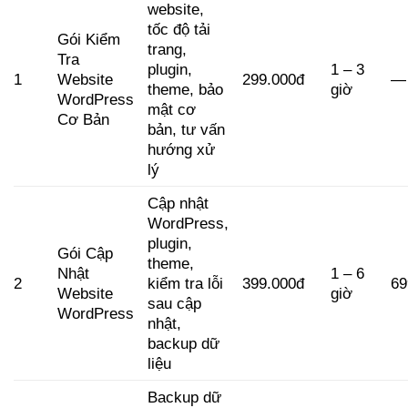
website,
tốc độ tải
Gói Kiểm
trang,
Tra
plugin,
1 – 3
1
Website
299.000đ
—
theme, bảo
giờ
WordPress
mật cơ
Cơ Bản
bản, tư vấn
hướng xử
lý
Cập nhật
WordPress,
plugin,
Gói Cập
theme,
Nhật
1 – 6
2
kiểm tra lỗi
399.000đ
69
Website
giờ
sau cập
WordPress
nhật,
backup dữ
liệu
Backup dữ