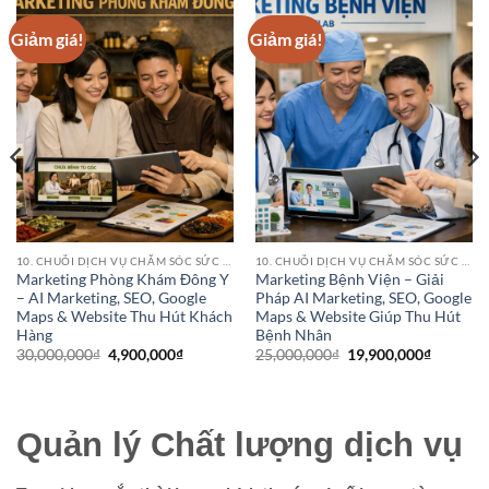
Giảm giá!
Giảm giá!
10. CHUỖI DỊCH VỤ CHĂM SÓC SỨC KHỎE (HEALTHCARE SERVICE CHAINS)
10. CHUỖI DỊCH VỤ CHĂM SÓC SỨC KHỎE (HEALTHCARE SERVICE CHAINS)
Marketing Phòng Khám Đông Y
Marketing Bệnh Viện – Giải
– AI Marketing, SEO, Google
Pháp AI Marketing, SEO, Google
Maps & Website Thu Hút Khách
Maps & Website Giúp Thu Hút
Hàng
Bệnh Nhân
Giá
Giá
Giá
Giá
30,000,000
₫
4,900,000
₫
25,000,000
₫
19,900,000
₫
gốc
hiện
gốc
hiện
là:
tại
là:
tại
30,000,000₫.
là:
25,000,000₫.
là:
4,900,000₫.
19,900,0
,000₫.
Quản lý Chất lượng dịch vụ