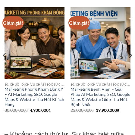
Giảm giá!
Giảm giá!
10. CHUỖI DỊCH VỤ CHĂM SÓC SỨC KHỎE (HEALTHCARE SERVICE CHAINS)
10. CHUỖI DỊCH VỤ CHĂM SÓC SỨC KHỎE (HEALTHCARE SERVICE CHAINS)
Marketing Phòng Khám Đông Y
Marketing Bệnh Viện – Giải
– AI Marketing, SEO, Google
Pháp AI Marketing, SEO, Google
Maps & Website Thu Hút Khách
Maps & Website Giúp Thu Hút
Hàng
Bệnh Nhân
Giá
Giá
Giá
Giá
30,000,000
₫
4,900,000
₫
25,000,000
₫
19,900,000
₫
gốc
hiện
gốc
hiện
là:
tại
là:
tại
30,000,000₫.
là:
25,000,000₫.
là:
4,900,000₫.
19,900,0
,000₫.
– Khoảng cách thứ tư: Sự khác biệt giữa