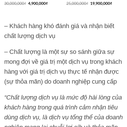
Giá
Giá
Giá
Giá
30,000,000
₫
4,900,000
₫
25,000,000
₫
19,900,000
₫
gốc
hiện
gốc
hiện
là:
tại
là:
tại
30,000,000₫.
là:
25,000,000₫.
là:
4,900,000₫.
19,900,0
,000₫.
– Khách hàng khó đánh giá và nhận biết
chất lượng dịch vụ
– Chất lượng là một sự so sánh giữa sự
mong đợi về giá trị một dịch vụ trong khách
hàng với giá trị dịch vụ thực tế nhận được
(sự thỏa mãn) do doanh nghiệp cung cấp
“Chất lượng dịch vụ là mức độ hài lòng của
khách hàng trong quá trình cảm nhận tiêu
dùng dịch vụ, là dịch vụ tổng thể của doanh