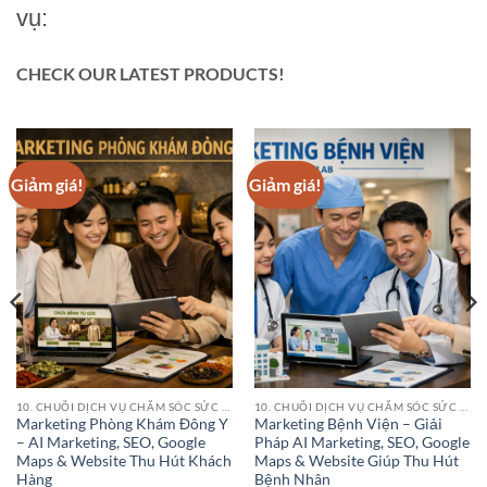
vụ:
CHECK OUR LATEST PRODUCTS!
Giảm giá!
Giảm giá!
10. CHUỖI DỊCH VỤ CHĂM SÓC SỨC KHỎE (HEALTHCARE SERVICE CHAINS)
10. CHUỖI DỊCH VỤ CHĂM SÓC SỨC KHỎE (HEALTHCARE SERVICE CHAINS)
Marketing Phòng Khám Đông Y
Marketing Bệnh Viện – Giải
– AI Marketing, SEO, Google
Pháp AI Marketing, SEO, Google
Maps & Website Thu Hút Khách
Maps & Website Giúp Thu Hút
Hàng
Bệnh Nhân