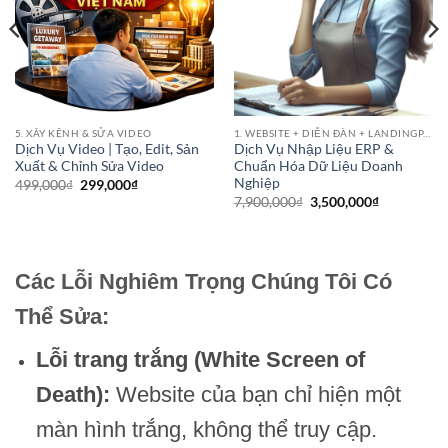
5. XÂY KÊNH & SỬA VIDEO
1. WEBSITE + DIỄN ĐÀN + LANDINGPAGE
Dịch Vụ Video | Tạo, Edit, Sản
Dịch Vụ Nhập Liệu ERP &
Xuất & Chỉnh Sửa Video
Chuẩn Hóa Dữ Liệu Doanh
Nghiệp
Giá
Giá
499,000
₫
299,000
₫
gốc
hiện
Giá
Giá
7,900,000
₫
3,500,000
₫
là:
tại
gốc
hiện
499,000₫.
là:
là:
tại
299,000₫.
7,900,000₫.
là:
00₫.
3,500,000₫
Các Lỗi Nghiêm Trọng Chúng Tôi Có
Thể Sửa:
Lỗi trang trắng (White Screen of
Death):
Website của bạn chỉ hiện một
màn hình trắng, không thể truy cập.