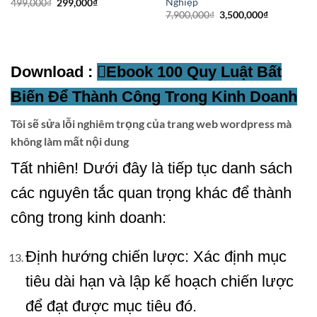
Nghiệp
Giá
Giá
499,000
₫
299,000
₫
gốc
hiện
Giá
Giá
7,900,000
₫
3,500,000
₫
là:
tại
gốc
hiện
499,000₫.
là:
là:
tại
299,000₫.
7,900,000₫.
là:
00₫.
3,500,000₫
Download :
Ebook 100 Quy Luật Bất
Biến Để Thành Công Trong Kinh Doanh
Tôi sẽ sửa lỗi nghiêm trọng của trang web wordpress mà
không làm mất nội dung
Tất nhiên! Dưới đây là tiếp tục danh sách
các nguyên tắc quan trọng khác để thành
công trong kinh doanh:
Định hướng chiến lược: Xác định mục
tiêu dài hạn và lập kế hoạch chiến lược
để đạt được mục tiêu đó.