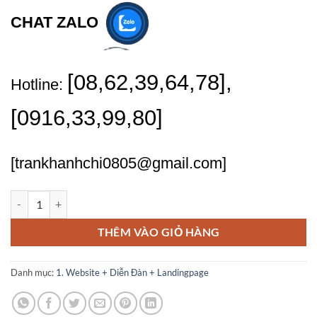
CHAT ZALO
[08,62,39,64,78],
Hotline:
[0916,33,99,80]
[trankhanhchi0805@gmail.com]
Tôi sẽ sửa lỗi nghiêm trọng của trang web wordpress mà không làm m
THÊM VÀO GIỎ HÀNG
Danh mục:
1. Website + Diễn Đàn + Landingpage