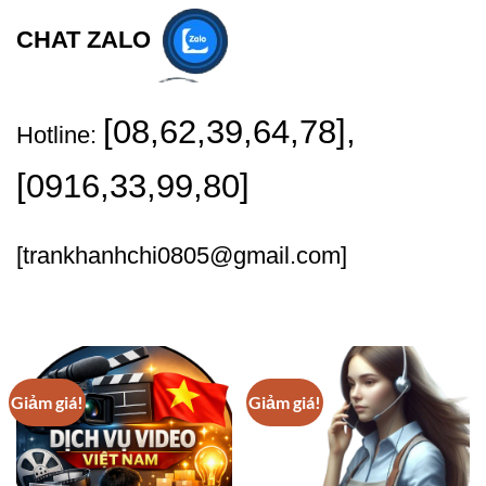
CHAT ZALO
[08,62,39,64,78],
Hotline:
[0916,33,99,80]
[trankhanhchi0805@gmail.com]
Giảm giá!
Giảm giá!