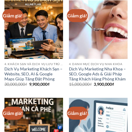
19,900,000₫.
3,900,000₫
Giảm giá!
Giảm giá!
4. KHÁCH SẠN VÀ DỊCH VỤ LƯU TRÚ (HOTEL CHAINS)
4. DANH MỤC DỊCH VỤ NHA KHOA
Dịch Vụ Marketing Khách Sạn –
Dịch Vụ Marketing Nha Khoa –
Website, SEO, AI & Google
SEO, Google Ads & Giải Pháp
Maps Giúp Tăng Đặt Phòng
Tăng Khách Hàng Phòng Khám
Giá
Giá
Giá
Giá
30,000,000
₫
9,900,000
₫
15,000,000
₫
3,900,000
₫
gốc
hiện
gốc
hiện
là:
tại
là:
tại
30,000,000₫.
là:
15,000,000₫.
là:
9,900,000₫.
3,900,000
Giảm giá!
Giảm giá!