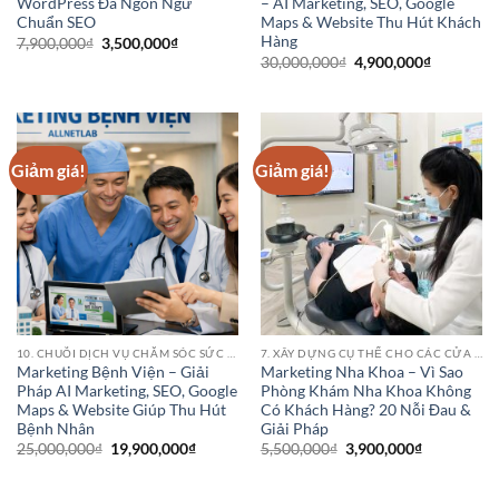
WordPress Đa Ngôn Ngữ
– AI Marketing, SEO, Google
Chuẩn SEO
Maps & Website Thu Hút Khách
Hàng
Giá
Giá
7,900,000
₫
3,500,000
₫
gốc
hiện
Giá
Giá
30,000,000
₫
4,900,000
₫
là:
tại
gốc
hiện
7,900,000₫.
là:
là:
tại
3,500,000₫.
30,000,000₫.
là:
4,900,000
Giảm giá!
Giảm giá!
10. CHUỖI DỊCH VỤ CHĂM SÓC SỨC KHỎE (HEALTHCARE SERVICE CHAINS)
7. XÂY DỰNG CỤ THỂ CHO CÁC CỬA HÀNG PHÒNG KHÁM BỆNH VIỆN NHA KHOA
Marketing Bệnh Viện – Giải
Marketing Nha Khoa – Vì Sao
Pháp AI Marketing, SEO, Google
Phòng Khám Nha Khoa Không
Maps & Website Giúp Thu Hút
Có Khách Hàng? 20 Nỗi Đau &
Bệnh Nhân
Giải Pháp
Giá
Giá
Giá
Giá
25,000,000
₫
19,900,000
₫
5,500,000
₫
3,900,000
₫
gốc
hiện
gốc
hiện
là:
tại
là:
tại
25,000,000₫.
là:
5,500,000₫.
là: