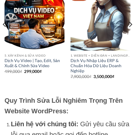
5. XÂY KÊNH & SỬA VIDEO
1. WEBSITE + DIỄN ĐÀN + LANDINGPAGE
Dịch Vụ Video | Tạo, Edit, Sản
Dịch Vụ Nhập Liệu ERP &
Xuất & Chỉnh Sửa Video
Chuẩn Hóa Dữ Liệu Doanh
Nghiệp
Giá
Giá
499,000
₫
299,000
₫
gốc
hiện
Giá
Giá
7,900,000
₫
3,500,000
₫
là:
tại
gốc
hiện
499,000₫.
là:
là:
tại
299,000₫.
7,900,000₫.
là:
00₫.
3,500,000₫
Quy Trình Sửa Lỗi Nghiêm Trọng Trên
Website WordPress:
Liên hệ với chúng tôi:
Gửi yêu cầu sửa
lỗi qua email hoặc gọi đến hotline.