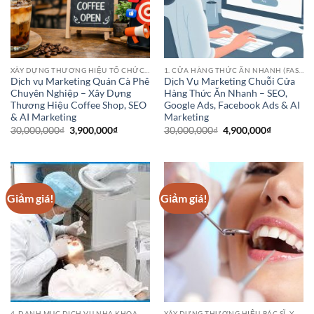
XÂY DỰNG THƯƠNG HIỆU TỔ CHỨC HOẶC DANH NGHIỆP
1. CỬA HÀNG THỨC ĂN NHANH (FAST FOOD CHAINS)
Dịch vụ Marketing Quán Cà Phê
Dịch Vụ Marketing Chuỗi Cửa
Chuyên Nghiệp – Xây Dựng
Hàng Thức Ăn Nhanh – SEO,
Thương Hiệu Coffee Shop, SEO
Google Ads, Facebook Ads & AI
& AI Marketing
Marketing
Giá
Giá
Giá
Giá
30,000,000
₫
3,900,000
₫
30,000,000
₫
4,900,000
₫
gốc
hiện
gốc
hiện
là:
tại
là:
tại
30,000,000₫.
là:
30,000,000₫.
là:
3,900,000₫.
4,900,000
Giảm giá!
Giảm giá!
4. DANH MỤC DỊCH VỤ NHA KHOA
XÂY DỰNG THƯƠNG HIỆU BÁC SĨ, Y SĨ, ĐIỀU DƯỠNG, DƯỢC SĨ, CHUYÊN GIA, Y TÁ