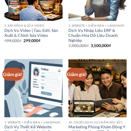
5. XÂY KÊNH & SỬA VIDEO
1. WEBSITE + DIỄN ĐÀN + LANDINGPAGE
Dịch Vụ Video | Tạo, Edit, Sản
Dịch Vụ Nhập Liệu ERP &
Xuất & Chỉnh Sửa Video
Chuẩn Hóa Dữ Liệu Doanh
Nghiệp
Giá
Giá
499,000
₫
299,000
₫
gốc
hiện
Giá
Giá
7,900,000
₫
3,500,000
₫
là:
tại
gốc
hiện
499,000₫.
là:
là:
tại
299,000₫.
7,900,000₫.
là:
3,500,000₫
Giảm giá!
Giảm giá!
1. WEBSITE + DIỄN ĐÀN + LANDINGPAGE
10. CHUỖI DỊCH VỤ CHĂM SÓC SỨC KHỎE (HEALTHCARE SERVICE CHAINS)
Dịch Vụ Thiết Kế Website
Marketing Phòng Khám Đông Y