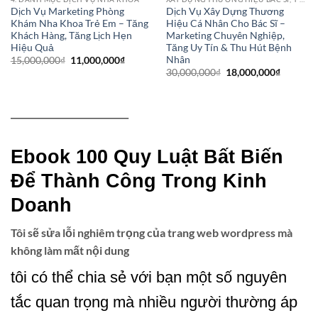
Dịch Vụ Marketing Phòng
Dịch Vụ Xây Dựng Thương
Khám Nha Khoa Trẻ Em – Tăng
Hiệu Cá Nhân Cho Bác Sĩ –
Khách Hàng, Tăng Lịch Hẹn
Marketing Chuyên Nghiệp,
Hiệu Quả
Tăng Uy Tín & Thu Hút Bệnh
Nhân
Giá
Giá
15,000,000
₫
11,000,000
₫
gốc
hiện
Giá
Giá
30,000,000
₫
18,000,000
₫
là:
tại
gốc
hiện
15,000,000₫.
là:
là:
tại
11,000,000₫.
30,000,000₫.
là:
18,000,0
———————–
Ebook 100 Quy Luật Bất Biến
Để Thành Công Trong Kinh
Doanh
Tôi sẽ sửa lỗi nghiêm trọng của trang web wordpress mà
không làm mất nội dung
tôi có thể chia sẻ với bạn một số nguyên
tắc quan trọng mà nhiều người thường áp