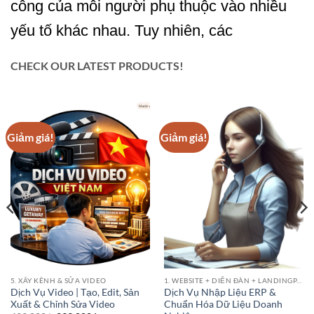
công của mỗi người phụ thuộc vào nhiều
yếu tố khác nhau. Tuy nhiên, các
CHECK OUR LATEST PRODUCTS!
Giảm giá!
Giảm giá!
5. XÂY KÊNH & SỬA VIDEO
1. WEBSITE + DIỄN ĐÀN + LANDINGPAGE
Dịch Vụ Video | Tạo, Edit, Sản
Dịch Vụ Nhập Liệu ERP &
Xuất & Chỉnh Sửa Video
Chuẩn Hóa Dữ Liệu Doanh