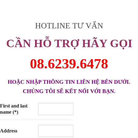
gốc
hiện
là:
tại
12,000,000₫.
là:
,000₫.
8,000,000
HOTLINE TƯ VẤN
CẦN HỖ TRỢ HÃY GỌI
08.6239.6478
HOẶC NHẬP THÔNG TIN LIÊN HỆ BÊN DƯỚI.
CHÚNG TÔI SẼ KẾT NỐI VỚI BẠN.
First and last
name (*)
Address