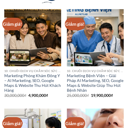
Giảm giá!
Giảm giá!
10. CHUỖI DỊCH VỤ CHĂM SÓC SỨC KHỎE (HEALTHCARE SERVICE CHAINS)
10. CHUỖI DỊCH VỤ CHĂM SÓC SỨC KHỎE (HEALTHCARE SERVICE CHAINS)
Marketing Phòng Khám Đông Y
Marketing Bệnh Viện – Giải
– AI Marketing, SEO, Google
Pháp AI Marketing, SEO, Google
Maps & Website Thu Hút Khách
Maps & Website Giúp Thu Hút
Hàng
Bệnh Nhân
Giá
Giá
Giá
Giá
30,000,000
₫
4,900,000
₫
25,000,000
₫
19,900,000
₫
gốc
hiện
gốc
hiện
là:
tại
là:
tại
30,000,000₫.
là:
25,000,000₫.
là:
4,900,000₫.
19,900,0
Giảm giá!
Giảm giá!