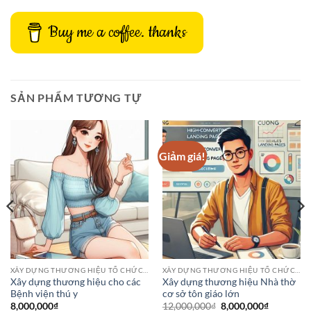
Buy me a coffee. thanks
SẢN PHẨM TƯƠNG TỰ
Giảm giá!
XÂY DỰNG THƯƠNG HIỆU TỔ CHỨC HOẶC DANH NGHIỆP
XÂY DỰNG THƯƠNG HIỆU TỔ CHỨC HOẶC DANH NGHIỆP
Xây dựng thương hiệu cho các
Xây dựng thương hiệu Nhà thờ
Bệnh viện thú y
cơ sở tôn giáo lớn
Giá
Giá
8,000,000
₫
12,000,000
₫
8,000,000
₫