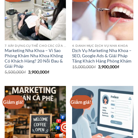
7. XÂY DỰNG CỤ THỂ CHO CÁC CỬA HÀNG PHÒNG KHÁM BỆNH VIỆN NHA KHOA
4. DANH MỤC DỊCH VỤ NHA KHOA
Marketing Nha Khoa – Vì Sao
Dịch Vụ Marketing Nha Khoa –
Phòng Khám Nha Khoa Không
SEO, Google Ads & Giải Pháp
Có Khách Hàng? 20 Nỗi Đau &
Tăng Khách Hàng Phòng Khám
Giải Pháp
Giá
Giá
15,000,000
₫
3,900,000
₫
gốc
hiện
Giá
Giá
5,500,000
₫
3,900,000
₫
là:
tại
gốc
hiện
15,000,000₫.
là:
là:
tại
3,900,000
5,500,000₫.
là:
3,900,000₫.
Giảm giá!
Giảm giá!