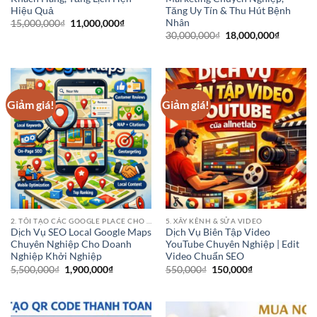
Hiệu Quả
Tăng Uy Tín & Thu Hút Bệnh
Nhân
Giá
Giá
15,000,000
₫
11,000,000
₫
gốc
hiện
Giá
Giá
30,000,000
₫
18,000,000
₫
là:
tại
gốc
hiện
15,000,000₫.
là:
là:
tại
11,000,000₫.
30,000,000₫.
là:
18,000,0
Giảm giá!
Giảm giá!
2. TÔI TẠO CÁC GOOGLE PLACE CHO CÁC ĐIỂM KINH DOANH CỦA BẠN
5. XÂY KÊNH & SỬA VIDEO
Dịch Vụ SEO Local Google Maps
Dịch Vụ Biên Tập Video
Chuyên Nghiệp Cho Doanh
YouTube Chuyên Nghiệp | Edit
Nghiệp Khởi Nghiệp
Video Chuẩn SEO
Giá
Giá
Giá
Giá
5,500,000
₫
1,900,000
₫
550,000
₫
150,000
₫
gốc
hiện
gốc
hiện
là:
tại
là:
tại
5,500,000₫.
là:
550,000₫.
là:
1,900,000₫.
150,000₫.