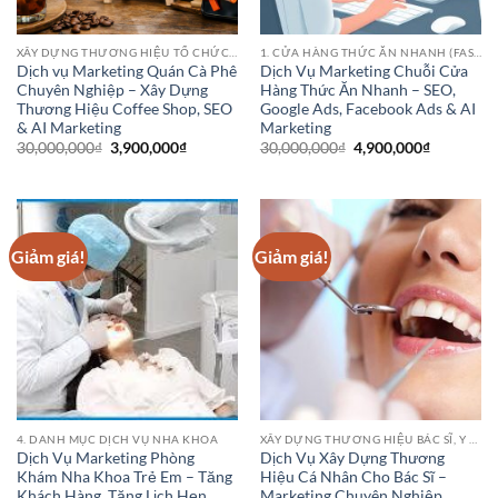
XÂY DỰNG THƯƠNG HIỆU TỔ CHỨC HOẶC DANH NGHIỆP
1. CỬA HÀNG THỨC ĂN NHANH (FAST FOOD CHAINS)
Dịch vụ Marketing Quán Cà Phê
Dịch Vụ Marketing Chuỗi Cửa
Chuyên Nghiệp – Xây Dựng
Hàng Thức Ăn Nhanh – SEO,
Thương Hiệu Coffee Shop, SEO
Google Ads, Facebook Ads & AI
& AI Marketing
Marketing
Giá
Giá
Giá
Giá
30,000,000
₫
3,900,000
₫
30,000,000
₫
4,900,000
₫
gốc
hiện
gốc
hiện
là:
tại
là:
tại
30,000,000₫.
là:
30,000,000₫.
là:
3,900,000₫.
4,900,000
Giảm giá!
Giảm giá!
4. DANH MỤC DỊCH VỤ NHA KHOA
XÂY DỰNG THƯƠNG HIỆU BÁC SĨ, Y SĨ, ĐIỀU DƯỠNG, DƯỢC SĨ, CHUYÊN GIA, Y TÁ
Dịch Vụ Marketing Phòng
Dịch Vụ Xây Dựng Thương
Khám Nha Khoa Trẻ Em – Tăng
Hiệu Cá Nhân Cho Bác Sĩ –
Khách Hàng, Tăng Lịch Hẹn
Marketing Chuyên Nghiệp,