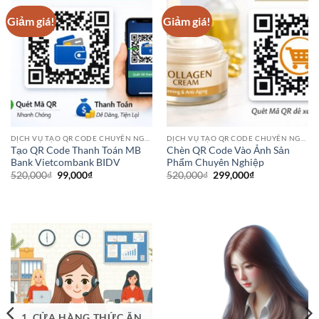
Giảm giá!
Giảm giá!
DỊCH VỤ TẠO QR CODE CHUYÊN NGHIỆP
DỊCH VỤ TẠO QR CODE CHUYÊN NGHIỆP
Tạo QR Code Thanh Toán MB
Chèn QR Code Vào Ảnh Sản
Bank Vietcombank BIDV
Phẩm Chuyên Nghiệp
Giá
Giá
Giá
Giá
520,000
₫
99,000
₫
520,000
₫
299,000
₫
gốc
hiện
gốc
hiện
là:
tại
là:
tại
520,000₫.
là:
520,000₫.
là:
99,000₫.
299,000₫.
1. CỬA HÀNG THỨC ĂN