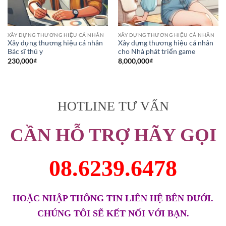
XÂY DỰNG THƯƠNG HIỆU CÁ NHÂN
XÂY DỰNG THƯƠNG HIỆU CÁ NHÂN
Xây dựng thương hiệu cá nhân
Xây dựng thương hiệu cá nhân
Bác sĩ thú y
cho Nhà phát triển game
230,000
₫
8,000,000
₫
,000₫.
HOTLINE TƯ VẤN
CẦN HỖ TRỢ HÃY GỌI
08.6239.6478
HOẶC NHẬP THÔNG TIN LIÊN HỆ BÊN DƯỚI.
CHÚNG TÔI SẼ KẾT NỐI VỚI BẠN.