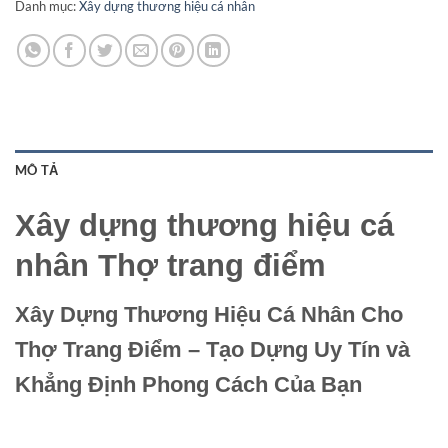
Danh mục:
Xây dựng thương hiệu cá nhân
MÔ TẢ
Xây dựng thương hiệu cá
nhân Thợ trang điểm
Xây Dựng Thương Hiệu Cá Nhân Cho
Thợ Trang Điểm – Tạo Dựng Uy Tín và
Khẳng Định Phong Cách Của Bạn