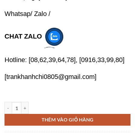
Whatsap/ Zalo /
CHAT ZALO
Hotline: [08,62,39,64,78], [0916,33,99,80]
[trankhanhchi0805@gmail.com]
Xây dựng thương hiệu cá nhân Thợ trang điểm số lượng
THÊM VÀO GIỎ HÀNG