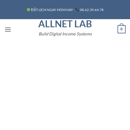
Bỏ
ĐẶT LỊCH NGAY HÔM NAY -
08.62.39.64.78
qua
nội
ALLNET LAB
dung
0
Build Digital Income Systems