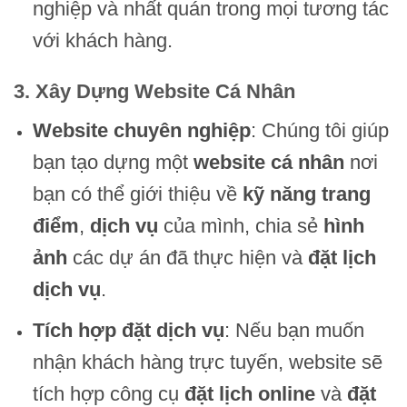
nghiệp và nhất quán trong mọi tương tác
với khách hàng.
3. Xây Dựng Website Cá Nhân
Website chuyên nghiệp
: Chúng tôi giúp
bạn tạo dựng một
website cá nhân
nơi
bạn có thể giới thiệu về
kỹ năng trang
điểm
,
dịch vụ
của mình, chia sẻ
hình
ảnh
các dự án đã thực hiện và
đặt lịch
dịch vụ
.
Tích hợp đặt dịch vụ
: Nếu bạn muốn
nhận khách hàng trực tuyến, website sẽ
tích hợp công cụ
đặt lịch online
và
đặt