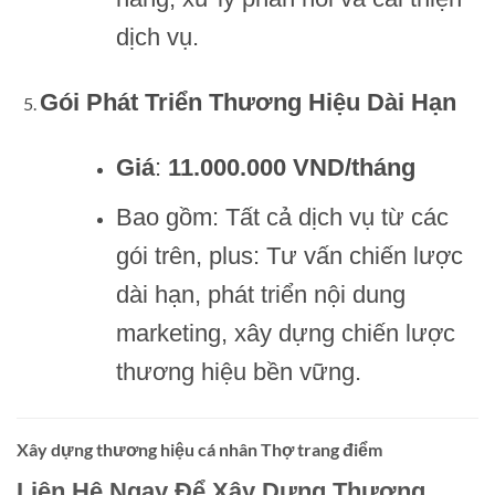
dịch vụ.
Gói Phát Triển Thương Hiệu Dài Hạn
Giá
:
11.000.000 VND/tháng
Bao gồm: Tất cả dịch vụ từ các
gói trên, plus: Tư vấn chiến lược
dài hạn, phát triển nội dung
marketing, xây dựng chiến lược
thương hiệu bền vững.
Xây dựng thương hiệu cá nhân Thợ trang điểm
Liên Hệ Ngay Để Xây Dựng Thương