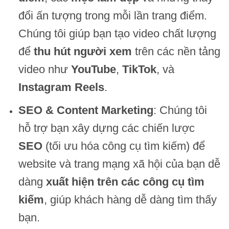
đổi ấn tượng trong mỗi lần trang điểm.
Chúng tôi giúp bạn tạo video chất lượng
để
thu hút người xem
trên các nền tảng
video như
YouTube
,
TikTok
, và
Instagram Reels
.
SEO & Content Marketing
: Chúng tôi
hỗ trợ bạn xây dựng các chiến lược
SEO
(tối ưu hóa công cụ tìm kiếm) để
website và trang mạng xã hội của bạn dễ
dàng
xuất hiện trên các công cụ tìm
kiếm
, giúp khách hàng dễ dàng tìm thấy
bạn.