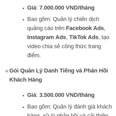
Giá
:
7.000.000 VND/tháng
Bao gồm: Quản lý chiến dịch
quảng cáo trên
Facebook Ads
,
Instagram Ads
,
TikTok Ads
, tạo
video chia sẻ công thức trang
điểm.
Gói Quản Lý Danh Tiếng và Phản Hồi
Khách Hàng
Giá
:
3.500.000 VND/tháng
Bao gồm: Quản lý đánh giá khách
hàng, xử lý phản hồi và cải thiện