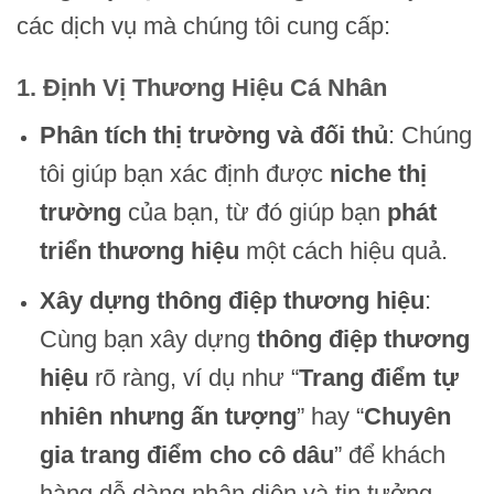
các dịch vụ mà chúng tôi cung cấp:
1. Định Vị Thương Hiệu Cá Nhân
Phân tích thị trường và đối thủ
: Chúng
tôi giúp bạn xác định được
niche thị
trường
của bạn, từ đó giúp bạn
phát
triển thương hiệu
một cách hiệu quả.
Xây dựng thông điệp thương hiệu
:
Cùng bạn xây dựng
thông điệp thương
hiệu
rõ ràng, ví dụ như “
Trang điểm tự
nhiên nhưng ấn tượng
” hay “
Chuyên
gia trang điểm cho cô dâu
” để khách
hàng dễ dàng nhận diện và tin tưởng