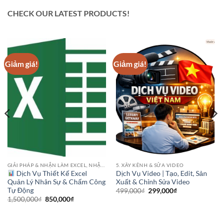
CHECK OUR LATEST PRODUCTS!
Giảm giá!
Giảm giá!
GIẢI PHÁP & NHẬN LÀM EXCEL, NHẬP LIỆU
5. XÂY KÊNH & SỬA VIDEO
Dịch Vụ Thiết Kế Excel
Dịch Vụ Video | Tạo, Edit, Sản
Quản Lý Nhân Sự & Chấm Công
Xuất & Chỉnh Sửa Video
Tự Động
Giá
Giá
499,000
₫
299,000
₫
gốc
hiện
Giá
Giá
1,500,000
₫
850,000
₫
là:
tại
gốc
hiện
499,000₫.
là:
là:
tại
299,000₫.
1,500,000₫.
là: