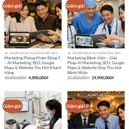
Giảm giá!
Giảm giá!
10. CHUỖI DỊCH VỤ CHĂM SÓC SỨC KHỎE (HEALTHCARE SERVICE CHAINS)
10. CHUỖI DỊCH VỤ CHĂM SÓC SỨC KHỎE (HEALTHCARE SERVICE CHAINS)
Marketing Phòng Khám Đông Y
Marketing Bệnh Viện – Giải
– AI Marketing, SEO, Google
Pháp AI Marketing, SEO, Google
Maps & Website Thu Hút Khách
Maps & Website Giúp Thu Hút
Hàng
Bệnh Nhân
Giá
Giá
Giá
Giá
30,000,000
₫
4,900,000
₫
25,000,000
₫
19,900,000
₫
gốc
hiện
gốc
hiện
là:
tại
là:
tại
30,000,000₫.
là:
25,000,000₫.
là:
4,900,000₫.
19,900,0
Giảm giá!
Giảm giá!