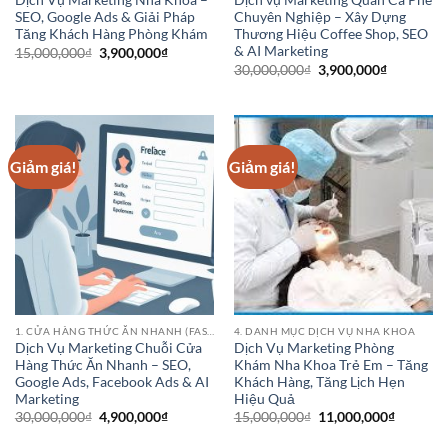
Dịch Vụ Marketing Nha Khoa –
Dịch vụ Marketing Quán Cà Phê
SEO, Google Ads & Giải Pháp
Chuyên Nghiệp – Xây Dựng
Tăng Khách Hàng Phòng Khám
Thương Hiệu Coffee Shop, SEO
& AI Marketing
Giá
Giá
15,000,000
₫
3,900,000
₫
gốc
hiện
Giá
Giá
30,000,000
₫
3,900,000
₫
là:
tại
gốc
hiện
15,000,000₫.
là:
là:
tại
3,900,000₫.
30,000,000₫.
là:
3,900,000
Giảm giá!
Giảm giá!
1. CỬA HÀNG THỨC ĂN NHANH (FAST FOOD CHAINS)
4. DANH MỤC DỊCH VỤ NHA KHOA
Dịch Vụ Marketing Chuỗi Cửa
Dịch Vụ Marketing Phòng
Hàng Thức Ăn Nhanh – SEO,
Khám Nha Khoa Trẻ Em – Tăng
Google Ads, Facebook Ads & AI
Khách Hàng, Tăng Lịch Hẹn
Marketing
Hiệu Quả
Giá
Giá
Giá
Giá
30,000,000
₫
4,900,000
₫
15,000,000
₫
11,000,000
₫
gốc
hiện
gốc
hiện
là:
tại
là:
tại