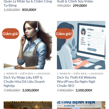
Quản Lý Nhân Sự & Chấm Công
Xuất & Chỉnh Sửa Video
Tự Động
Giá
Giá
499,000
₫
299,000
₫
gốc
hiện
Giá
Giá
1,500,000
₫
850,000
₫
là:
tại
gốc
hiện
499,000₫.
là:
là:
tại
299,000₫.
1,500,000₫.
là:
850,000₫.
Giảm giá!
Giảm giá!
1. WEBSITE + DIỄN ĐÀN + LANDINGPAGE
1. WEBSITE + DIỄN ĐÀN + LANDINGPAGE
Dịch Vụ Nhập Liệu ERP &
Dịch Vụ Thiết Kế Website
Chuẩn Hóa Dữ Liệu Doanh
WordPress Đa Ngôn Ngữ
Nghiệp
Chuẩn SEO
Giá
Giá
Giá
Giá
7,900,000
₫
3,500,000
₫
7,900,000
₫
3,500,000
₫
gốc
hiện
gốc
hiện
là:
tại
là:
tại
7,900,000₫.
là:
7,900,000₫.
là:
3,500,000₫.
3,500,000₫