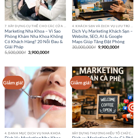
7. XÂY DỰNG CỤ THỂ CHO CÁC CỬA HÀNG PHÒNG KHÁM BỆNH VIỆN NHA KHOA
4. KHÁCH SẠN VÀ DỊCH VỤ LƯU TRÚ (HOTEL CHAINS)
Marketing Nha Khoa – Vì Sao
Dịch Vụ Marketing Khách Sạn –
Phòng Khám Nha Khoa Không
Website, SEO, AI & Google
Có Khách Hàng? 20 Nỗi Đau &
Maps Giúp Tăng Đặt Phòng
Giải Pháp
Giá
Giá
30,000,000
₫
9,900,000
₫
gốc
hiện
Giá
Giá
5,500,000
₫
3,900,000
₫
là:
tại
gốc
hiện
30,000,000₫.
là:
là:
tại
9,900,000
5,500,000₫.
là:
3,900,000₫.
Giảm giá!
Giảm giá!
4. DANH MỤC DỊCH VỤ NHA KHOA
XÂY DỰNG THƯƠNG HIỆU TỔ CHỨC HOẶC DANH NGHIỆP