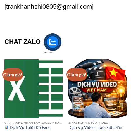
[trankhanhchi0805@gmail.com]
CHAT ZALO
Giảm giá!
Giảm giá!
GIẢI PHÁP & NHẬN LÀM EXCEL, NHẬP LIỆU
5. XÂY KÊNH & SỬA VIDEO
Dịch Vụ Thiết Kế Excel
Dịch Vụ Video | Tạo, Edit, Sản