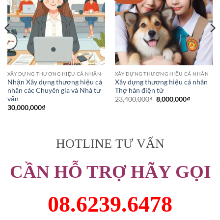
XÂY DỰNG THƯƠNG HIỆU CÁ NHÂN
XÂY DỰNG THƯƠNG HIỆU CÁ NHÂN
Nhận Xây dựng thương hiệu cá
Xây dựng thương hiệu cá nhân
nhân các Chuyên gia và Nhà tư
Thợ hàn điện tử
vấn
Giá
Giá
23,400,000
₫
8,000,000
₫
gốc
hiện
30,000,000
₫
là:
tại
23,400,000₫.
là:
,000₫.
8,000,000
HOTLINE TƯ VẤN
CẦN HỖ TRỢ HÃY GỌI
08.6239.6478