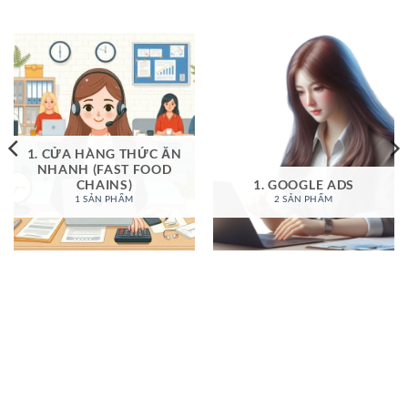
30,000,000₫.
là:
15,000,000₫.
là:
4,900,000₫.
11,000,0
1. CỬA HÀNG THỨC ĂN
NHANH (FAST FOOD
CHAINS)
1. GOOGLE ADS
1 SẢN PHẨM
2 SẢN PHẨM