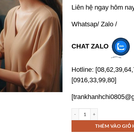
Liên hệ ngay hôm na
Whatsap/ Zalo /
CHAT ZALO
Hotline: [08,62,39,64,
[0916,33,99,80]
[trankhanhchi0805@g
Tôi nhận Tối Ưu Hóa Quy Trình 
THÊM VÀO GIỎ