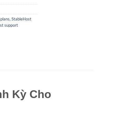
 plans
,
StableHost
st support
nh Kỳ Cho