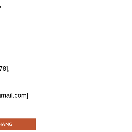
y
78],
mail.com]
Sao Lưu Định Kỳ Cho WordPress số lượng
 HÀNG