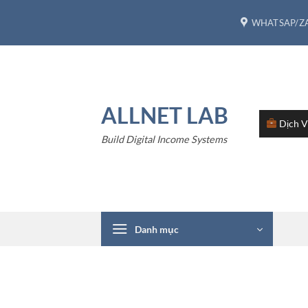
Bỏ
WHATSAP/ZA
qua
nội
dung
ALLNET LAB
Dịch 
Build Digital Income Systems
Danh mục