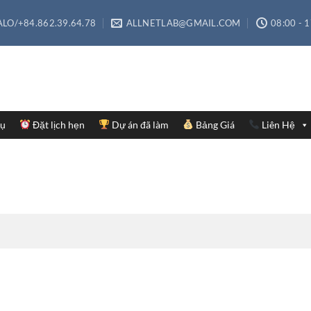
LO/+84.862.39.64.78
ALLNETLAB@GMAIL.COM
08:00 - 
Vụ
Đặt lịch hẹn
Dự án đã làm
Bảng Giá
Liên Hệ