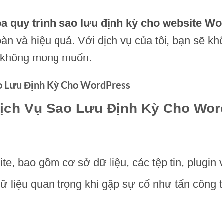
óa quy trình sao lưu định kỳ cho website W
oàn và hiệu quả. Với dịch vụ của tôi, bạn sẽ kh
ố không mong muốn.
ao Lưu Định Kỳ Cho WordPress
Dịch Vụ Sao Lưu Định Kỳ Cho Wor
te, bao gồm cơ sở dữ liệu, các tệp tin, plugin
dữ liệu quan trọng khi gặp sự cố như tấn công