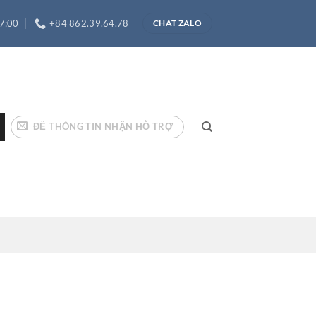
17:00
+84 862.39.64.78
CHAT ZALO
ĐỂ THÔNG TIN NHẬN HỖ TRỢ