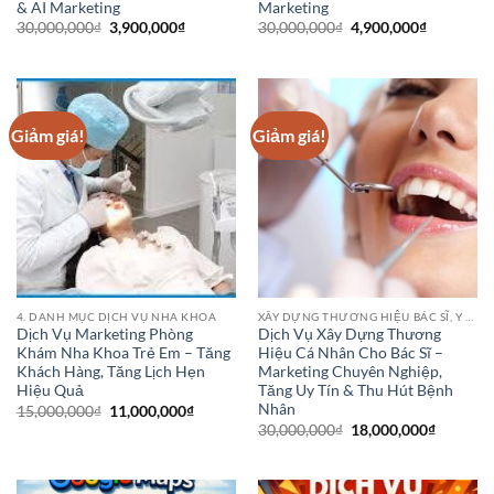
& AI Marketing
Marketing
Giá
Giá
Giá
Giá
30,000,000
₫
3,900,000
₫
30,000,000
₫
4,900,000
₫
gốc
hiện
gốc
hiện
là:
tại
là:
tại
30,000,000₫.
là:
30,000,000₫.
là:
3,900,000₫.
4,900,000
Giảm giá!
Giảm giá!
4. DANH MỤC DỊCH VỤ NHA KHOA
XÂY DỰNG THƯƠNG HIỆU BÁC SĨ, Y SĨ, ĐIỀU DƯỠNG, DƯỢC SĨ, CHUYÊN GIA, Y TÁ
Dịch Vụ Marketing Phòng
Dịch Vụ Xây Dựng Thương
Khám Nha Khoa Trẻ Em – Tăng
Hiệu Cá Nhân Cho Bác Sĩ –
Khách Hàng, Tăng Lịch Hẹn
Marketing Chuyên Nghiệp,
Hiệu Quả
Tăng Uy Tín & Thu Hút Bệnh
Nhân
Giá
Giá
15,000,000
₫
11,000,000
₫
gốc
hiện
Giá
Giá
30,000,000
₫
18,000,000
₫
là:
tại
gốc
hiện
15,000,000₫.
là:
là:
tại
11,000,000₫.
30,000,000₫.
là:
18,000,0