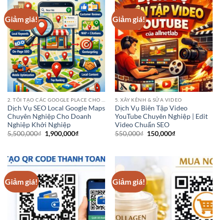
Giảm giá!
Giảm giá!
2. TÔI TẠO CÁC GOOGLE PLACE CHO CÁC ĐIỂM KINH DOANH CỦA BẠN
5. XÂY KÊNH & SỬA VIDEO
Dịch Vụ SEO Local Google Maps
Dịch Vụ Biên Tập Video
Chuyên Nghiệp Cho Doanh
YouTube Chuyên Nghiệp | Edit
Nghiệp Khởi Nghiệp
Video Chuẩn SEO
Giá
Giá
Giá
Giá
5,500,000
₫
1,900,000
₫
550,000
₫
150,000
₫
gốc
hiện
gốc
hiện
là:
tại
là:
tại
5,500,000₫.
là:
550,000₫.
là:
1,900,000₫.
150,000₫.
Giảm giá!
Giảm giá!