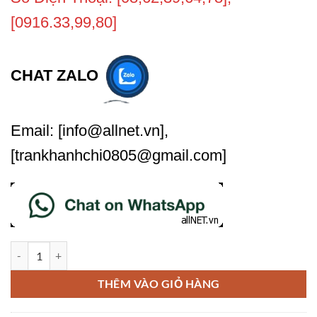
[0916.33,99,80]
CHAT ZALO
Email: [info@allnet.vn],
[trankhanhchi0805@gmail.com]
Làm thế nào để quản lý và phản hồi các đánh giá trên Google Place? 
THÊM VÀO GIỎ HÀNG