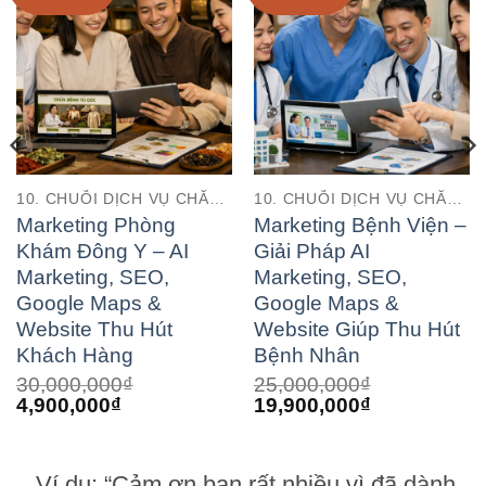
10. CHUỖI DỊCH VỤ CHĂM SÓC SỨC KHỎE (HEALTHCARE SERVICE CHAINS)
10. CHUỖI DỊCH VỤ CHĂM SÓC SỨC KHỎE (HEALTHCARE SERVICE CHAINS)
Marketing Phòng
Marketing Bệnh Viện –
Khám Đông Y – AI
Giải Pháp AI
Marketing, SEO,
Marketing, SEO,
Google Maps &
Google Maps &
Website Thu Hút
Website Giúp Thu Hút
Khách Hàng
Bệnh Nhân
30,000,000
₫
25,000,000
₫
Giá
Giá
Giá
Giá
4,900,000
₫
19,900,000
₫
gốc
hiện
gốc
hiện
là:
tại
là:
tại
30,000,000₫.
là:
25,000,000₫.
là:
Ví dụ: “Cảm ơn bạn rất nhiều vì đã dành