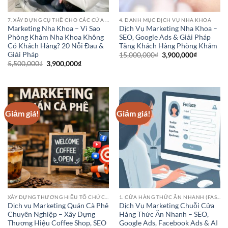
7. XÂY DỰNG CỤ THỂ CHO CÁC CỬA HÀNG PHÒNG KHÁM BỆNH VIỆN NHA KHOA
4. DANH MỤC DỊCH VỤ NHA KHOA
Marketing Nha Khoa – Vì Sao
Dịch Vụ Marketing Nha Khoa –
Phòng Khám Nha Khoa Không
SEO, Google Ads & Giải Pháp
Có Khách Hàng? 20 Nỗi Đau &
Tăng Khách Hàng Phòng Khám
Giải Pháp
Giá
Giá
15,000,000
₫
3,900,000
₫
gốc
hiện
Giá
Giá
5,500,000
₫
3,900,000
₫
là:
tại
gốc
hiện
15,000,000₫.
là:
là:
tại
3,900,000
5,500,000₫.
là:
3,900,000₫.
Giảm giá!
Giảm giá!
XÂY DỰNG THƯƠNG HIỆU TỔ CHỨC HOẶC DANH NGHIỆP
1. CỬA HÀNG THỨC ĂN NHANH (FAST FOOD CHAINS)
Dịch vụ Marketing Quán Cà Phê
Dịch Vụ Marketing Chuỗi Cửa
Chuyên Nghiệp – Xây Dựng
Hàng Thức Ăn Nhanh – SEO,
Thương Hiệu Coffee Shop, SEO
Google Ads, Facebook Ads & AI