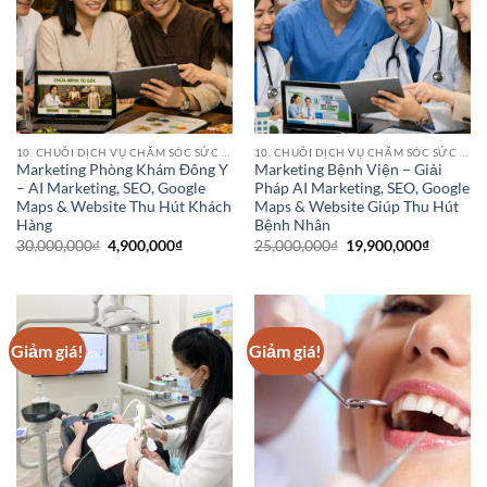
10. CHUỖI DỊCH VỤ CHĂM SÓC SỨC KHỎE (HEALTHCARE SERVICE CHAINS)
10. CHUỖI DỊCH VỤ CHĂM SÓC SỨC KHỎE (HEALTHCARE SERVICE CHAINS)
Marketing Phòng Khám Đông Y
Marketing Bệnh Viện – Giải
– AI Marketing, SEO, Google
Pháp AI Marketing, SEO, Google
Maps & Website Thu Hút Khách
Maps & Website Giúp Thu Hút
Hàng
Bệnh Nhân
Giá
Giá
Giá
Giá
30,000,000
₫
4,900,000
₫
25,000,000
₫
19,900,000
₫
gốc
hiện
gốc
hiện
là:
tại
là:
tại
30,000,000₫.
là:
25,000,000₫.
là:
4,900,000₫.
19,900,0
Giảm giá!
Giảm giá!