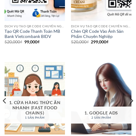
DỊCH VỤ TẠO QR CODE CHUYÊN NGHIỆP
DỊCH VỤ TẠO QR CODE CHUYÊN NGHIỆP
Tạo QR Code Thanh Toán MB
Chèn QR Code Vào Ảnh Sản
Bank Vietcombank BIDV
Phẩm Chuyên Nghiệp
Giá
Giá
Giá
Giá
520,000
₫
99,000
₫
520,000
₫
299,000
₫
gốc
hiện
gốc
hiện
là:
tại
là:
tại
520,000₫.
là:
520,000₫.
là:
99,000₫.
299,000₫.
1. CỬA HÀNG THỨC ĂN
NHANH (FAST FOOD
CHAINS)
1. GOOGLE ADS
1 SẢN PHẨM
2 SẢN PHẨM