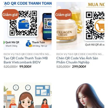
5,500,000₫.
là:
550,000₫.
là:
1,900,000₫.
150,000₫.
Giảm giá!
Giảm giá!
DỊCH VỤ TẠO QR CODE CHUYÊN NGHIỆP
DỊCH VỤ TẠO QR CODE CHUYÊN NGHIỆP
Tạo QR Code Thanh Toán MB
Chèn QR Code Vào Ảnh Sản
Bank Vietcombank BIDV
Phẩm Chuyên Nghiệp
Giá
Giá
Giá
Giá
520,000
₫
99,000
₫
520,000
₫
299,000
₫
gốc
hiện
gốc
hiện
là:
tại
là:
tại
520,000₫.
là:
520,000₫.
là:
99,000₫.
299,000₫.