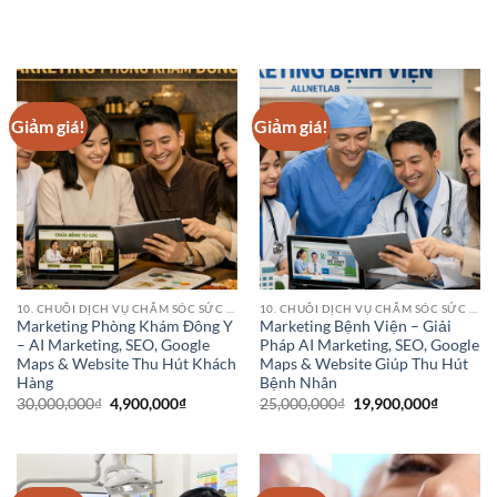
Giảm giá!
Giảm giá!
10. CHUỖI DỊCH VỤ CHĂM SÓC SỨC KHỎE (HEALTHCARE SERVICE CHAINS)
10. CHUỖI DỊCH VỤ CHĂM SÓC SỨC KHỎE (HEALTHCARE SERVICE CHAINS)
Marketing Phòng Khám Đông Y
Marketing Bệnh Viện – Giải
– AI Marketing, SEO, Google
Pháp AI Marketing, SEO, Google
Maps & Website Thu Hút Khách
Maps & Website Giúp Thu Hút
Hàng
Bệnh Nhân
Giá
Giá
Giá
Giá
30,000,000
₫
4,900,000
₫
25,000,000
₫
19,900,000
₫
gốc
hiện
gốc
hiện
là:
tại
là:
tại
30,000,000₫.
là:
25,000,000₫.
là:
4,900,000₫.
19,900,0