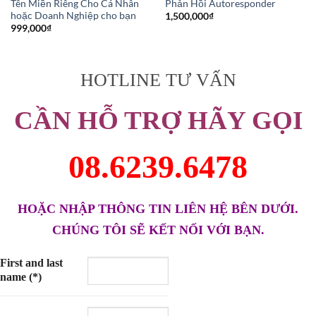
Tên Miền Riêng Cho Cá Nhân
Phản Hồi Autoresponder
hoặc Doanh Nghiệp cho bạn
1,500,000
₫
999,000
₫
HOTLINE TƯ VẤN
CẦN HỖ TRỢ HÃY GỌI
08.6239.6478
HOẶC NHẬP THÔNG TIN LIÊN HỆ BÊN DƯỚI.
CHÚNG TÔI SẼ KẾT NỐI VỚI BẠN.
First and last
name (*)