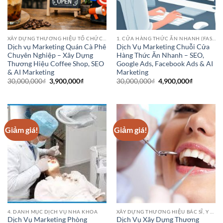
XÂY DỰNG THƯƠNG HIỆU TỔ CHỨC HOẶC DANH NGHIỆP
1. CỬA HÀNG THỨC ĂN NHANH (FAST FOOD CHAINS)
Dịch vụ Marketing Quán Cà Phê
Dịch Vụ Marketing Chuỗi Cửa
Chuyên Nghiệp – Xây Dựng
Hàng Thức Ăn Nhanh – SEO,
Thương Hiệu Coffee Shop, SEO
Google Ads, Facebook Ads & AI
& AI Marketing
Marketing
Giá
Giá
Giá
Giá
30,000,000
₫
3,900,000
₫
30,000,000
₫
4,900,000
₫
gốc
hiện
gốc
hiện
là:
tại
là:
tại
30,000,000₫.
là:
30,000,000₫.
là:
3,900,000₫.
4,900,000
Giảm giá!
Giảm giá!
4. DANH MỤC DỊCH VỤ NHA KHOA
XÂY DỰNG THƯƠNG HIỆU BÁC SĨ, Y SĨ, ĐIỀU DƯỠNG, DƯỢC SĨ, CHUYÊN GIA, Y TÁ
Dịch Vụ Marketing Phòng
Dịch Vụ Xây Dựng Thương