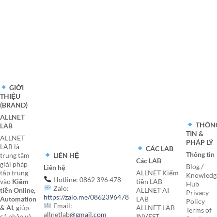
GIỚI
THIỆU
(BRAND)
ALLNET
THÔN
LAB
TIN &
ALLNET
PHÁP LÝ
LAB là
CÁC LAB
Thông tin
LIÊN HỆ
trung tâm
Các LAB
giải pháp
Blog /
Liên hệ
tập trung
ALLNET Kiếm
Knowledg
Hotline: 0862 396 478
vào
Kiếm
tiền LAB
Hub
Zalo:
tiền Online,
ALLNET AI
Privacy
https://zalo.me/0862396478
Automation
LAB
Policy
Email:
& AI
, giúp
ALLNET LAB
Terms of
allnetlab
@gmail.com
cá nhân và
INVEST