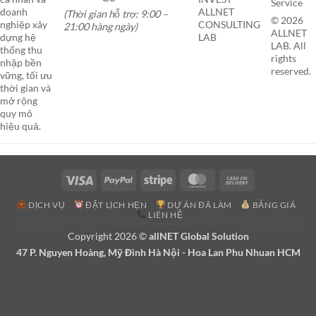
Service
doanh
ALLNET
(Thời gian hỗ trợ: 9:00 –
© 2026
nghiệp xây
CONSULTING
21:00 hàng ngày)
ALLNET
dựng hệ
LAB
LAB. All
thống thu
rights
nhập bền
reserved.
vững, tối ưu
thời gian và
mở rộng
quy mô
hiệu quả.
Visa
PayPal
Stripe
MasterCard
Cash
On
DỊCH VỤ
ĐẶT LỊCH HẸN
DỰ ÁN ĐÃ LÀM
BẢNG GIÁ
Delivery
LIÊN HỆ
Copyright 2026 ©
allNET Global Solution
47 P. Nguyen Hoàng, Mỹ Đình Hà Nội - Hoa Lan Phu Nhuan HCM