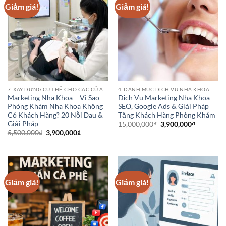
Giảm giá!
Giảm giá!
7. XÂY DỰNG CỤ THỂ CHO CÁC CỬA HÀNG PHÒNG KHÁM BỆNH VIỆN NHA KHOA
4. DANH MỤC DỊCH VỤ NHA KHOA
Marketing Nha Khoa – Vì Sao
Dịch Vụ Marketing Nha Khoa –
Phòng Khám Nha Khoa Không
SEO, Google Ads & Giải Pháp
Có Khách Hàng? 20 Nỗi Đau &
Tăng Khách Hàng Phòng Khám
Giải Pháp
Giá
Giá
15,000,000
₫
3,900,000
₫
gốc
hiện
Giá
Giá
5,500,000
₫
3,900,000
₫
là:
tại
gốc
hiện
15,000,000₫.
là:
là:
tại
3,900,000
5,500,000₫.
là:
3,900,000₫.
Giảm giá!
Giảm giá!