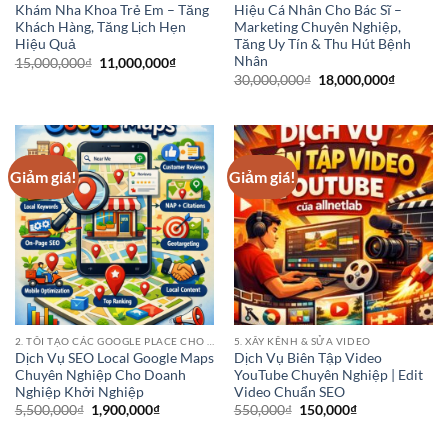
Khám Nha Khoa Trẻ Em – Tăng
Hiệu Cá Nhân Cho Bác Sĩ –
Khách Hàng, Tăng Lịch Hẹn
Marketing Chuyên Nghiệp,
Hiệu Quả
Tăng Uy Tín & Thu Hút Bệnh
Nhân
Giá
Giá
15,000,000
₫
11,000,000
₫
gốc
hiện
Giá
Giá
30,000,000
₫
18,000,000
₫
là:
tại
gốc
hiện
15,000,000₫.
là:
là:
tại
11,000,000₫.
30,000,000₫.
là:
18,000,0
Giảm giá!
Giảm giá!
2. TÔI TẠO CÁC GOOGLE PLACE CHO CÁC ĐIỂM KINH DOANH CỦA BẠN
5. XÂY KÊNH & SỬA VIDEO
Dịch Vụ SEO Local Google Maps
Dịch Vụ Biên Tập Video
Chuyên Nghiệp Cho Doanh
YouTube Chuyên Nghiệp | Edit
Nghiệp Khởi Nghiệp
Video Chuẩn SEO
Giá
Giá
Giá
Giá
5,500,000
₫
1,900,000
₫
550,000
₫
150,000
₫
gốc
hiện
gốc
hiện
là:
tại
là:
tại