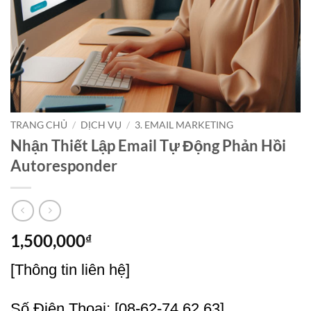
TRANG CHỦ
/
DỊCH VỤ
/
3. EMAIL MARKETING
Nhận Thiết Lập Email Tự Động Phản Hồi
Autoresponder
1,500,000
₫
[Thông tin liên hệ]
Số Điện Thoại: [08-62-74.62.63],