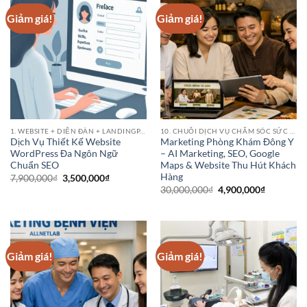
Giảm giá!
Giảm giá!
1. WEBSITE + DIỄN ĐÀN + LANDINGPAGE
10. CHUỖI DỊCH VỤ CHĂM SÓC SỨC KHỎE (HEALTHCARE SERVICE CHAINS)
Dịch Vụ Thiết Kế Website
Marketing Phòng Khám Đông Y
WordPress Đa Ngôn Ngữ
– AI Marketing, SEO, Google
Chuẩn SEO
Maps & Website Thu Hút Khách
Hàng
Giá
Giá
7,900,000
₫
3,500,000
₫
gốc
hiện
Giá
Giá
30,000,000
₫
4,900,000
₫
là:
tại
gốc
hiện
7,900,000₫.
là:
là:
tại
3,500,000₫.
30,000,000₫.
là:
4,900,000
Giảm giá!
Giảm giá!