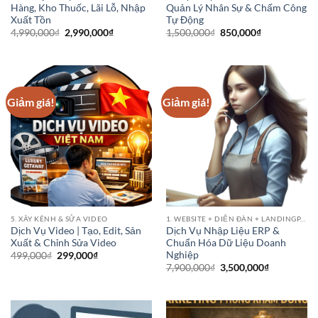
Hàng, Kho Thuốc, Lãi Lỗ, Nhập
Quản Lý Nhân Sự & Chấm Công
Xuất Tồn
Tự Động
Giá
Giá
Giá
Giá
4,990,000
₫
2,990,000
₫
1,500,000
₫
850,000
₫
gốc
hiện
gốc
hiện
là:
tại
là:
tại
4,990,000₫.
là:
1,500,000₫.
là:
2,990,000₫.
850,000₫.
Giảm giá!
Giảm giá!
5. XÂY KÊNH & SỬA VIDEO
1. WEBSITE + DIỄN ĐÀN + LANDINGPAGE
Dịch Vụ Video | Tạo, Edit, Sản
Dịch Vụ Nhập Liệu ERP &
Xuất & Chỉnh Sửa Video
Chuẩn Hóa Dữ Liệu Doanh
Nghiệp
Giá
Giá
499,000
₫
299,000
₫
gốc
hiện
Giá
Giá
7,900,000
₫
3,500,000
₫
là:
tại
gốc
hiện
499,000₫.
là:
là:
tại
299,000₫.
7,900,000₫.
là:
3,500,000₫