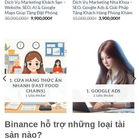
Dịch Vụ Marketing Khách Sạn –
Dịch Vụ Marketing Nha Khoa –
Website, SEO, AI & Google
SEO, Google Ads & Giải Pháp
Maps Giúp Tăng Đặt Phòng
Tăng Khách Hàng Phòng Khám
Giá
Giá
Giá
Giá
30,000,000
₫
9,900,000
₫
15,000,000
₫
3,900,000
₫
gốc
hiện
gốc
hiện
là:
tại
là:
tại
30,000,000₫.
là:
15,000,000₫.
là:
9,900,000₫.
3,900,000
1. CỬA HÀNG THỨC ĂN
NHANH (FAST FOOD
CHAINS)
1. GOOGLE ADS
1 SẢN PHẨM
2 SẢN PHẨM
Binance hỗ trợ những loại tài
sản nào?