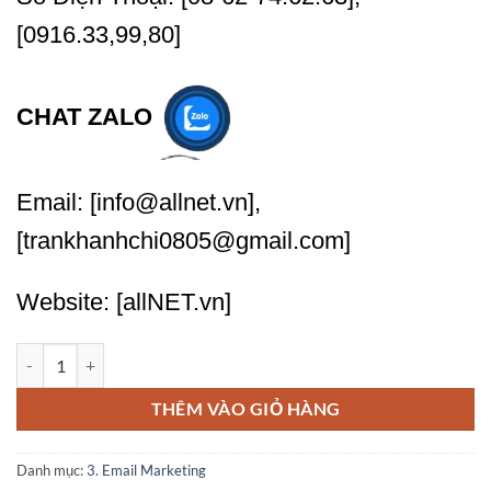
[0916.33,99,80]
CHAT ZALO
Email: [info@allnet.vn],
[trankhanhchi0805@gmail.com]
Website: [allNET.vn]
Nhận Thiết Lập Email Tự Động Phản Hồi Autoresponder số lượng
THÊM VÀO GIỎ HÀNG
Danh mục:
3. Email Marketing