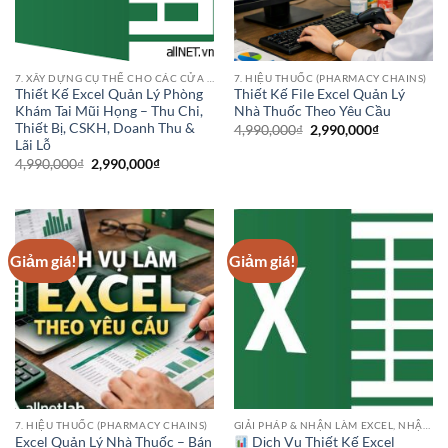
7. XÂY DỰNG CỤ THỂ CHO CÁC CỬA HÀNG PHÒNG KHÁM BỆNH VIỆN NHA KHOA
7. HIỆU THUỐC (PHARMACY CHAINS)
Thiết Kế Excel Quản Lý Phòng
Thiết Kế File Excel Quản Lý
Khám Tai Mũi Họng – Thu Chi,
Nhà Thuốc Theo Yêu Cầu
Thiết Bị, CSKH, Doanh Thu &
Giá
Giá
4,990,000
₫
2,990,000
₫
gốc
hiện
Lãi Lỗ
là:
tại
Giá
Giá
4,990,000
₫
2,990,000
₫
4,990,000₫.
là:
gốc
hiện
2,990,000₫
là:
tại
4,990,000₫.
là:
2,990,000₫.
Giảm giá!
Giảm giá!
7. HIỆU THUỐC (PHARMACY CHAINS)
GIẢI PHÁP & NHẬN LÀM EXCEL, NHẬP LIỆU
Excel Quản Lý Nhà Thuốc – Bán
Dịch Vụ Thiết Kế Excel