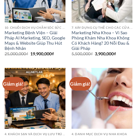
10. CHUỖI DỊCH VỤ CHĂM SÓC SỨC KHỎE (HEALTHCARE SERVICE CHAINS)
7. XÂY DỰNG CỤ THỂ CHO CÁC CỬA HÀNG PHÒNG KHÁM BỆNH VIỆN NHA KHOA
Marketing Bệnh Viện – Giải
Marketing Nha Khoa – Vì Sao
Pháp AI Marketing, SEO, Google
Phòng Khám Nha Khoa Không
Maps & Website Giúp Thu Hút
Có Khách Hàng? 20 Nỗi Đau &
Bệnh Nhân
Giải Pháp
Giá
Giá
Giá
Giá
25,000,000
₫
19,900,000
₫
5,500,000
₫
3,900,000
₫
gốc
hiện
gốc
hiện
là:
tại
là:
tại
25,000,000₫.
là:
5,500,000₫.
là:
19,900,000₫.
3,900,000₫
Giảm giá!
Giảm giá!
4. KHÁCH SẠN VÀ DỊCH VỤ LƯU TRÚ (HOTEL CHAINS)
4. DANH MỤC DỊCH VỤ NHA KHOA