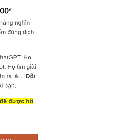
Giá
000
₫
hiện
 hàng nghìn
tại
00₫.
là:
ếm đúng dịch
2,990,000₫.
ChatGPT. Họ
t. Họ tìm giải
ện ra là…
Đối
i bạn.
8 để được hỗ
Google, GEO, AEO & Tối Ưu Hiển Thị Trên ChatGPT số lượng