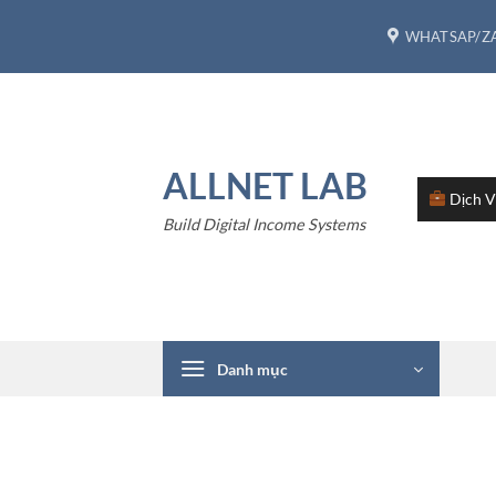
Bỏ
WHATSAP/ZA
qua
nội
dung
ALLNET LAB
Dịch 
Build Digital Income Systems
Danh mục