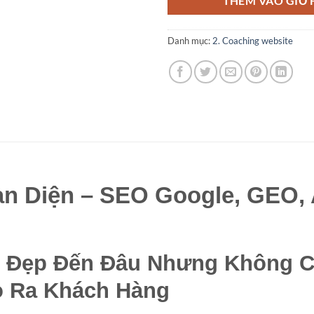
THÊM VÀO GIỎ
Danh mục:
2. Coaching website
àn Diện – SEO Google, GEO,
ó Đẹp Đến Đâu Nhưng Không C
o Ra Khách Hàng