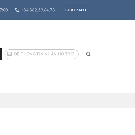
17:00
+84 862.39.64.78
CHAT ZALO
ĐỂ THÔNG TIN NHẬN HỖ TRỢ