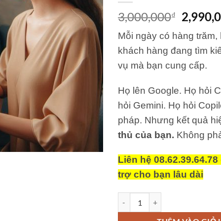
Giá
3,000,000
2,990,
₫
gốc
Mỗi ngày có hàng trăm,
là:
3,000,0
khách hàng đang tìm ki
vụ mà bạn cung cấp.
Họ lên Google. Họ hỏi 
hỏi Gemini. Họ hỏi Copilo
pháp. Nhưng kết quả hi
thủ của bạn.
Không phả
Liên hệ 08.62.39.64.7
trợ cho bạn lâu dài
Dịch Vụ SEO AI Toàn Diện – SEO 