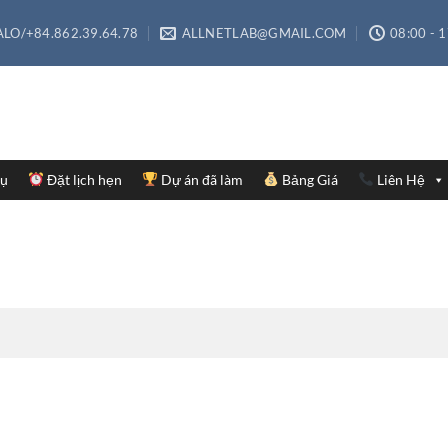
LO/+84.862.39.64.78
ALLNETLAB@GMAIL.COM
08:00 - 
Vụ
Đặt lịch hẹn
Dự án đã làm
Bảng Giá
Liên Hệ