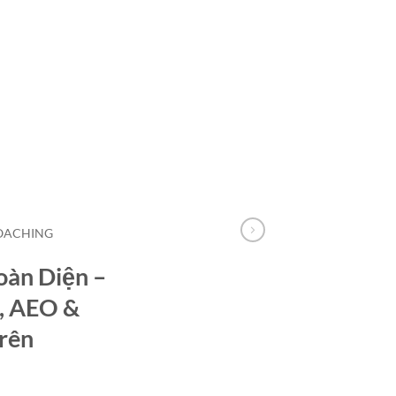
COACHING
oàn Diện –
, AEO &
Trên