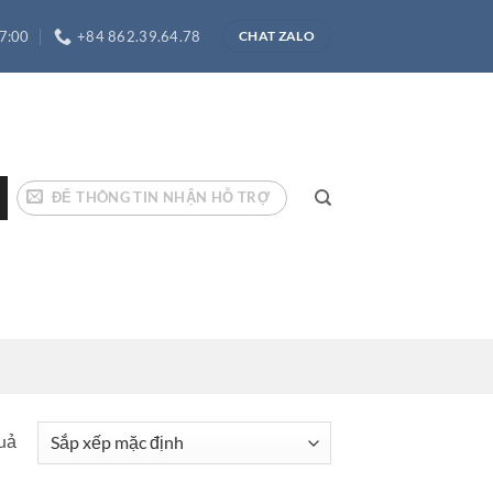
17:00
+84 862.39.64.78
CHAT ZALO
ĐỂ THÔNG TIN NHẬN HỖ TRỢ
quả