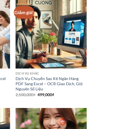
Giảm giá!
DỊCH VỤ KHÁC
cel
Dịch Vụ Chuyển Sao Kê Ngân Hàng
PDF Sang Excel – OCR Giao Dịch, Giữ
Nguyên Số Liệu
Giá
Giá
2,500,000
₫
499,000
₫
gốc
hiện
là:
tại
2,500,000₫.
là:
499,000₫.