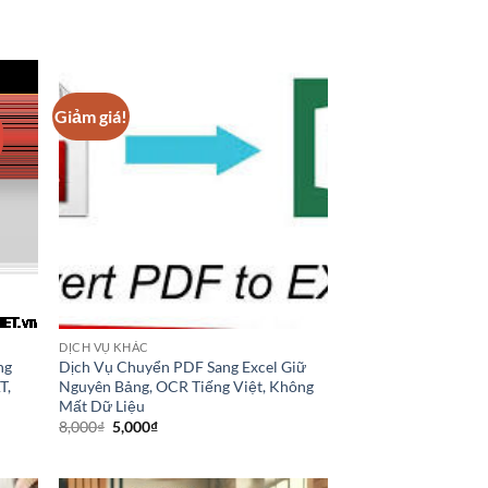
Giảm giá!
DỊCH VỤ KHÁC
ng
Dịch Vụ Chuyển PDF Sang Excel Giữ
T,
Nguyên Bảng, OCR Tiếng Việt, Không
Mất Dữ Liệu
Giá
Giá
8,000
₫
5,000
₫
gốc
hiện
là:
tại
8,000₫.
là:
5,000₫.