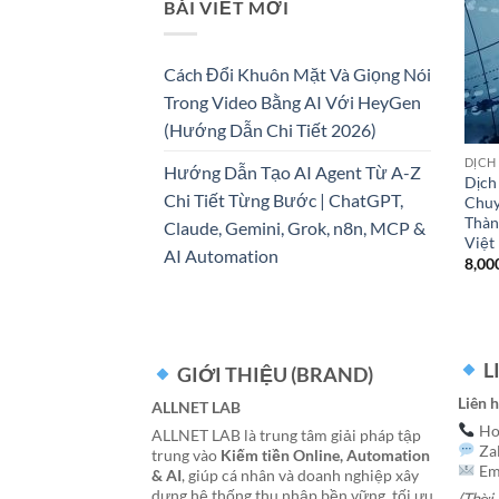
BÀI VIẾT MỚI
Cách Đổi Khuôn Mặt Và Giọng Nói
Trong Video Bằng AI Với HeyGen
(Hướng Dẫn Chi Tiết 2026)
DỊCH
Hướng Dẫn Tạo AI Agent Từ A-Z
Dịch
Chi Tiết Từng Bước | ChatGPT,
Chuy
Thàn
Claude, Gemini, Grok, n8n, MCP &
Việt
AI Automation
8,00
L
GIỚI THIỆU (BRAND)
Liên 
ALLNET LAB
Hot
ALLNET LAB là trung tâm giải pháp tập
Za
trung vào
Kiếm tiền Online, Automation
Ema
& AI
, giúp cá nhân và doanh nghiệp xây
dựng hệ thống thu nhập bền vững, tối ưu
(Thời 