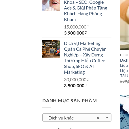
Khoa – SEO, Google
5,500,000₫.
là:
Ads & Giải Pháp Tăng
3,900,00
Khách Hàng Phòng
Khám
15,000,000
₫
Giá
Giá
3,900,000
₫
gốc
hiện
Dịch vụ Marketing
là:
tại
Quán Cà Phê Chuyên
15,000,000₫.
là:
Nghiệp – Xây Dựng
DỊCH
3,900,000₫.
Thương Hiệu Coffee
Dịch
Liệu
Shop, SEO & AI
Liệu
Marketing
Tối 
30,000,000
₫
599,
Giá
Giá
3,900,000
₫
gốc
hiện
là:
tại
DANH MỤC SẢN PHẨM
30,000,000₫.
là:
3,900,000₫.
Dịch vụ khác
×