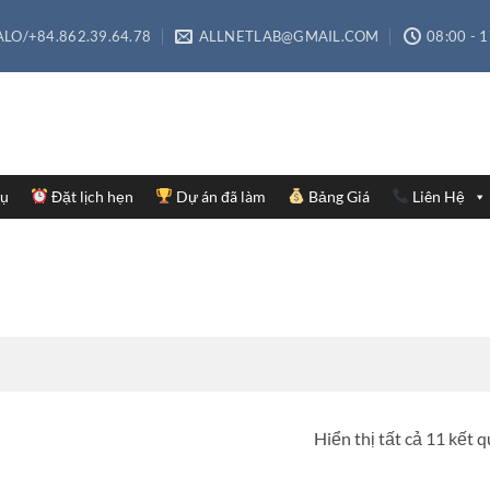
LO/+84.862.39.64.78
ALLNETLAB@GMAIL.COM
08:00 - 
Vụ
Đặt lịch hẹn
Dự án đã làm
Bảng Giá
Liên Hệ
Hiển thị tất cả 11 kết 