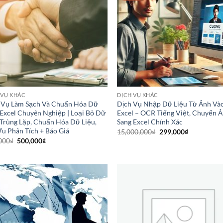
0₫.
 VỤ KHÁC
DỊCH VỤ KHÁC
 Vụ Làm Sạch Và Chuẩn Hóa Dữ
Dịch Vụ Nhập Dữ Liệu Từ Ảnh Và
 Excel Chuyên Nghiệp | Loại Bỏ Dữ
Excel – OCR Tiếng Việt, Chuyển 
 Trùng Lặp, Chuẩn Hóa Dữ Liệu,
Sang Excel Chính Xác
Ưu Phân Tích + Báo Giá
Giá
Giá
15,000,000
₫
299,000
₫
gốc
hiện
Giá
Giá
000
₫
500,000
₫
là:
tại
gốc
hiện
15,000,000₫.
là:
là:
tại
299,000₫.
599,000₫.
là:
500,000₫.