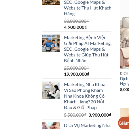
SEO, Google Maps &
Website Thu Hút Khách
Hàng
30,000,000
₫
Giá
Giá
4,900,000
₫
gốc
hiện
Marketing Bệnh Viện –
là:
tại
Giải Pháp AI Marketing,
30,000,000₫.
là:
SEO, Google Maps &
4,900,000₫.
Website Giúp Thu Hút
Bệnh Nhân
25,000,000
₫
Giá
Giá
19,900,000
₫
DỊCH
Dịch
gốc
hiện
Nguy
Marketing Nha Khoa –
là:
tại
8,00
Vì Sao Phòng Khám
25,000,000₫.
là:
Nha Khoa Không Có
19,900,000₫.
Khách Hàng? 20 Nỗi
Đau & Giải Pháp
Giá
Giá
5,500,000
₫
3,900,000
₫
gốc
hiện
Giảm
Dịch Vụ Marketing Nha
là:
tại