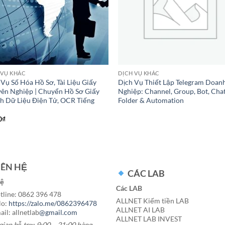
 VỤ KHÁC
DỊCH VỤ KHÁC
 Vụ Số Hóa Hồ Sơ, Tài Liệu Giấy
Dịch Vụ Thiết Lập Telegram Doan
ên Nghiệp | Chuyển Hồ Sơ Giấy
Nghiệp: Channel, Group, Bot, Cha
h Dữ Liệu Điện Tử, OCR Tiếng
Folder & Automation
0
₫
IÊN HỆ
CÁC LAB
hệ
Các LAB
line: 0862 396 478
ALLNET Kiếm tiền LAB
lo:
https://zalo.me/0862396478
ALLNET AI LAB
il: allnetlab
@gmail.com
ALLNET LAB INVEST
gian hỗ trợ: 9:00 – 21:00 hàng