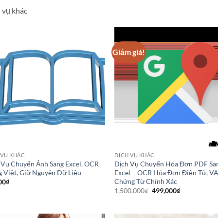
 vụ khác
Giảm giá!
 VỤ KHÁC
DỊCH VỤ KHÁC
 Vụ Chuyển Ảnh Sang Excel, OCR
Dịch Vụ Chuyển Hóa Đơn PDF Sa
g Việt, Giữ Nguyên Dữ Liệu
Excel – OCR Hóa Đơn Điện Tử, VA
Chứng Từ Chính Xác
00
₫
Giá
Giá
1,500,000
₫
499,000
₫
gốc
hiện
là:
tại
1,500,000₫.
là:
499,000₫.