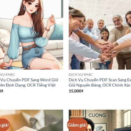
 VỤ KHÁC
DỊCH VỤ KHÁC
 Vụ Chuyển PDF Sang Word Giữ
Dịch Vụ Chuyển PDF Scan Sang Ex
ên Định Dạng, OCR Tiếng Việt
Giữ Nguyên Bảng, OCR Chính Xác
0
₫
15,000
₫
 giá!
Giảm giá!