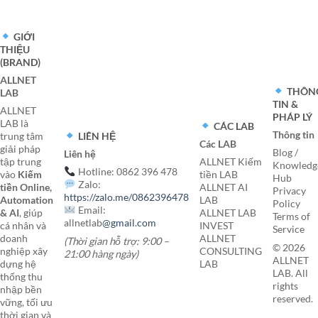
GIỚI
THIỆU
(BRAND)
ALLNET
THÔN
LAB
TIN &
ALLNET
PHÁP LÝ
LAB là
CÁC LAB
Thông tin
LIÊN HỆ
trung tâm
Các LAB
giải pháp
Blog /
Liên hệ
tập trung
ALLNET Kiếm
Knowledg
Hotline: 0862 396 478
vào
Kiếm
tiền LAB
Hub
Zalo:
tiền Online,
ALLNET AI
Privacy
https://zalo.me/0862396478
Automation
LAB
Policy
Email:
& AI
, giúp
ALLNET LAB
Terms of
allnetlab
@gmail.com
cá nhân và
INVEST
Service
doanh
ALLNET
(Thời gian hỗ trợ: 9:00 –
© 2026
nghiệp xây
CONSULTING
21:00 hàng ngày)
ALLNET
dựng hệ
LAB
LAB. All
thống thu
rights
nhập bền
reserved.
vững, tối ưu
thời gian và