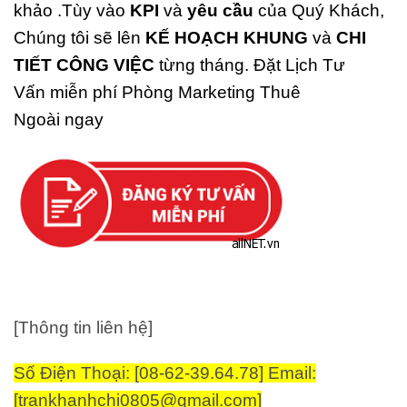
khảo .Tùy vào
KPI
và
yêu cầu
của Quý Khách,
Chúng tôi sẽ lên
KẾ HOẠCH KHUNG
và
CHI
TIẾT CÔNG VIỆC
từng tháng. Đặt Lịch Tư
Vấn miễn phí Phòng Marketing Thuê
Ngoài ngay
[Thông tin liên hệ]
Số Điện Thoại: [08-62-39.64.78]
Email:
[trankhanhchi0805@gmail.com]