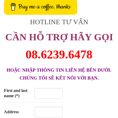
Buy me a coffee. thanks
HOTLINE TƯ VẤN
CẦN HỖ TRỢ HÃY GỌI
08.6239.6478
HOẶC NHẬP THÔNG TIN LIÊN HỆ BÊN DƯỚI.
CHÚNG TÔI SẼ KẾT NỐI VỚI BẠN.
First and last
name (*)
Address