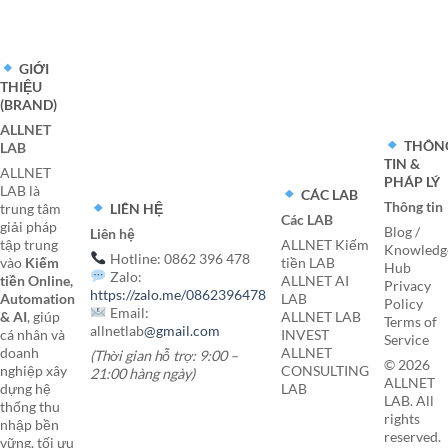
GIỚI
THIỆU
(BRAND)
ALLNET
THÔN
LAB
TIN &
ALLNET
PHÁP LÝ
LAB là
CÁC LAB
Thông tin
LIÊN HỆ
trung tâm
Các LAB
giải pháp
Blog /
Liên hệ
tập trung
ALLNET Kiếm
Knowledg
Hotline: 0862 396 478
vào
Kiếm
tiền LAB
Hub
Zalo:
tiền Online,
ALLNET AI
Privacy
https://zalo.me/0862396478
Automation
LAB
Policy
Email:
& AI
, giúp
ALLNET LAB
Terms of
allnetlab
@gmail.com
cá nhân và
INVEST
Service
doanh
ALLNET
(Thời gian hỗ trợ: 9:00 –
© 2026
nghiệp xây
CONSULTING
21:00 hàng ngày)
ALLNET
dựng hệ
LAB
LAB. All
thống thu
rights
nhập bền
reserved.
vững, tối ưu