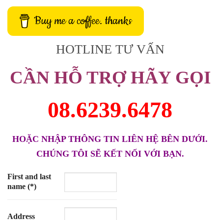
Buy me a coffee. thanks
HOTLINE TƯ VẤN
CẦN HỖ TRỢ HÃY GỌI
08.6239.6478
HOẶC NHẬP THÔNG TIN LIÊN HỆ BÊN DƯỚI.
CHÚNG TÔI SẼ KẾT NỐI VỚI BẠN.
First and last
name (*)
Address