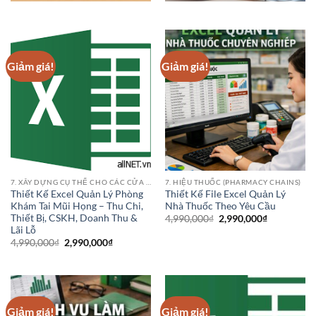
Giảm giá!
Giảm giá!
7. XÂY DỰNG CỤ THỂ CHO CÁC CỬA HÀNG PHÒNG KHÁM BỆNH VIỆN NHA KHOA
7. HIỆU THUỐC (PHARMACY CHAINS)
Thiết Kế Excel Quản Lý Phòng
Thiết Kế File Excel Quản Lý
Khám Tai Mũi Họng – Thu Chi,
Nhà Thuốc Theo Yêu Cầu
Thiết Bị, CSKH, Doanh Thu &
Giá
Giá
4,990,000
₫
2,990,000
₫
gốc
hiện
Lãi Lỗ
là:
tại
Giá
Giá
4,990,000
₫
2,990,000
₫
4,990,000₫.
là:
gốc
hiện
2,990,000₫
là:
tại
4,990,000₫.
là:
2,990,000₫.
Giảm giá!
Giảm giá!