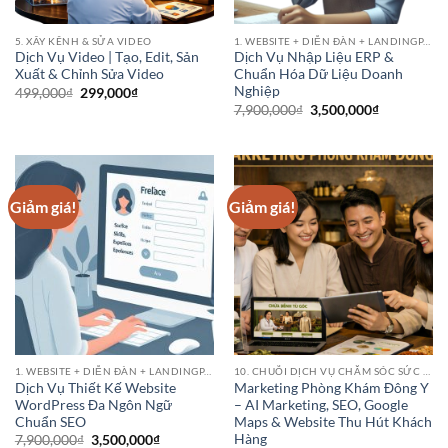
5. XÂY KÊNH & SỬA VIDEO
1. WEBSITE + DIỄN ĐÀN + LANDINGPAGE
Dịch Vụ Video | Tạo, Edit, Sản
Dịch Vụ Nhập Liệu ERP &
Xuất & Chỉnh Sửa Video
Chuẩn Hóa Dữ Liệu Doanh
Nghiệp
Giá
Giá
499,000
₫
299,000
₫
gốc
hiện
Giá
Giá
7,900,000
₫
3,500,000
₫
là:
tại
gốc
hiện
499,000₫.
là:
là:
tại
299,000₫.
7,900,000₫.
là:
3,500,000₫
Giảm giá!
Giảm giá!
1. WEBSITE + DIỄN ĐÀN + LANDINGPAGE
10. CHUỖI DỊCH VỤ CHĂM SÓC SỨC KHỎE (HEALTHCARE SERVICE CHAINS)
Dịch Vụ Thiết Kế Website
Marketing Phòng Khám Đông Y
WordPress Đa Ngôn Ngữ
– AI Marketing, SEO, Google
Chuẩn SEO
Maps & Website Thu Hút Khách
Hàng
Giá
Giá
7,900,000
₫
3,500,000
₫