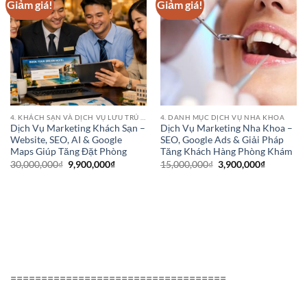
Giảm giá!
Giảm giá!
4. KHÁCH SẠN VÀ DỊCH VỤ LƯU TRÚ (HOTEL CHAINS)
4. DANH MỤC DỊCH VỤ NHA KHOA
Dịch Vụ Marketing Khách Sạn –
Dịch Vụ Marketing Nha Khoa –
Website, SEO, AI & Google
SEO, Google Ads & Giải Pháp
Maps Giúp Tăng Đặt Phòng
Tăng Khách Hàng Phòng Khám
Giá
Giá
Giá
Giá
30,000,000
₫
9,900,000
₫
15,000,000
₫
3,900,000
₫
gốc
hiện
gốc
hiện
là:
tại
là:
tại
30,000,000₫.
là:
15,000,000₫.
là:
9,900,000₫.
3,900,000
===================================