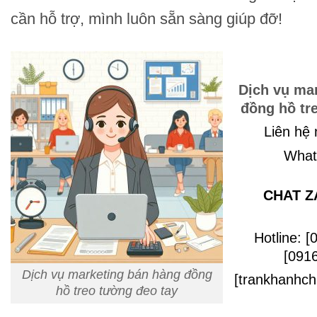
cần hỗ trợ, mình luôn sẵn sàng giúp đỡ!
Dịch vụ ma
đồng hồ tr
Liên hệ
Whats
CHAT Z
Hotline: [
[0916
Dịch vụ marketing bán hàng đồng
[trankhanhc
hồ treo tường đeo tay