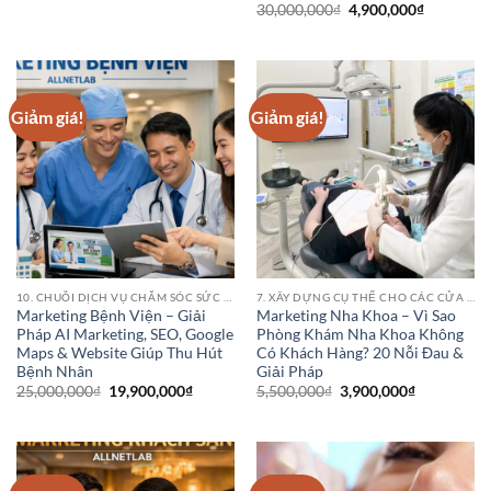
gốc
hiện
Giá
Giá
30,000,000
₫
4,900,000
₫
là:
tại
gốc
hiện
7,900,000₫.
là:
là:
tại
3,500,000₫.
30,000,000₫.
là:
4,900,000
Giảm giá!
Giảm giá!
10. CHUỖI DỊCH VỤ CHĂM SÓC SỨC KHỎE (HEALTHCARE SERVICE CHAINS)
7. XÂY DỰNG CỤ THỂ CHO CÁC CỬA HÀNG PHÒNG KHÁM BỆNH VIỆN NHA KHOA
Marketing Bệnh Viện – Giải
Marketing Nha Khoa – Vì Sao
Pháp AI Marketing, SEO, Google
Phòng Khám Nha Khoa Không
Maps & Website Giúp Thu Hút
Có Khách Hàng? 20 Nỗi Đau &
Bệnh Nhân
Giải Pháp
Giá
Giá
Giá
Giá
25,000,000
₫
19,900,000
₫
5,500,000
₫
3,900,000
₫
gốc
hiện
gốc
hiện
là:
tại
là:
tại
25,000,000₫.
là:
5,500,000₫.
là:
19,900,000₫.
3,900,000₫