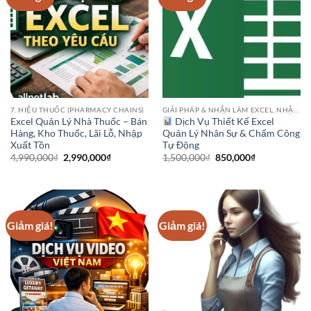
7. HIỆU THUỐC (PHARMACY CHAINS)
GIẢI PHÁP & NHẬN LÀM EXCEL, NHẬP LIỆU
Excel Quản Lý Nhà Thuốc – Bán
Dịch Vụ Thiết Kế Excel
Hàng, Kho Thuốc, Lãi Lỗ, Nhập
Quản Lý Nhân Sự & Chấm Công
Xuất Tồn
Tự Động
Giá
Giá
Giá
Giá
4,990,000
₫
2,990,000
₫
1,500,000
₫
850,000
₫
gốc
hiện
gốc
hiện
là:
tại
là:
tại
4,990,000₫.
là:
1,500,000₫.
là:
2,990,000₫.
850,000₫.
Giảm giá!
Giảm giá!