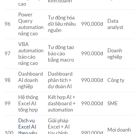
kinh doanh
cao
Power
Tự động hóa
Query
Data
96
dữ liệu nhiều
990.000đ
automation
analyst
nguồn
nâng cao
VBA
Tự động tạo
automation
Doanh
97
báo cáo
990.000đ
báo cáo
nghiệp
bằng macro
nâng cao
Dashboard
Dashboard
98
AI doanh
phân tích +
990.000đ
Công ty
nghiệp
dự đoán AI
Hệ thống
Kết hợp AI +
99
Excel AI
dashboard +
990.000đ
SME
tổng hợp
automation
Dịch vụ
Giải pháp
Excel AI
Excel + AI
Mọi doanh
100
theo yêu
tùy chỉnh
990.000đ