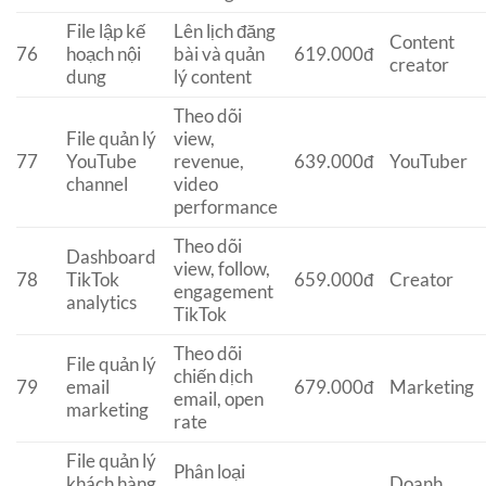
File lập kế
Lên lịch đăng
Content
76
hoạch nội
bài và quản
619.000đ
creator
dung
lý content
Theo dõi
File quản lý
view,
77
YouTube
revenue,
639.000đ
YouTuber
channel
video
performance
Theo dõi
Dashboard
view, follow,
78
TikTok
659.000đ
Creator
engagement
analytics
TikTok
Theo dõi
File quản lý
chiến dịch
79
email
679.000đ
Marketing
email, open
marketing
rate
File quản lý
Phân loại
khách hàng
Doanh