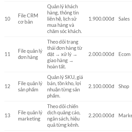
Quản lý khách
hàng, thông tin
File CRM
10
liên hệ, lịch sử
1.900.000đ
Sales
cơ bản
mua hàng và
chăm sóc khách.
Theo dõi trạng
thái đơn hàng từ
File quản lý
11
đặt → xử lý →
2.000.000đ
Ecom
đơn hàng
giao hàng →
hoàn tất.
Quản lý SKU, giá
File quản lý
bán, tồn kho, lợi
12
2.100.000đ
Shop
sản phẩm
nhuận từng sản
phẩm.
Theo dõi chiến
File quản lý
dịch quảng cáo,
13
2.200.000đ
Marke
marketing
ngân sách, hiệu
quả từng kênh.