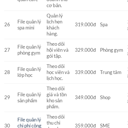
cơ bản.
Quản lý
File quản lý
lịch hẹn
26
319.000đ
Spa
spa mini
khách
hàng.
Theo dõi
File quản lý
27
hội viên và
329.000đ
Phòng gym
phòng gym
gói tập.
Theo dõi
File quản lý
28
học viên và
339.000đ
Trung tâm
lớp học
lịch học.
Theo dõi
File quản lý
giá và tồn
29
349.000đ
Shop
sản phẩm
kho sản
phẩm.
Theo dõi
File quản lý
thu chi
30
chi phí công
359.000đ
SME