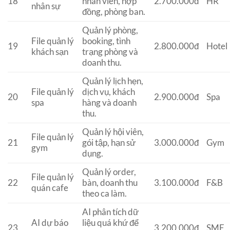
18
nhân viên, hợp
2.700.000đ
HR
nhân sự
đồng, phòng ban.
Quản lý phòng,
File quản lý
booking, tình
19
2.800.000đ
Hotel
khách sạn
trạng phòng và
doanh thu.
Quản lý lịch hẹn,
File quản lý
dịch vụ, khách
20
2.900.000đ
Spa
spa
hàng và doanh
thu.
Quản lý hội viên,
File quản lý
21
gói tập, hạn sử
3.000.000đ
Gym
gym
dụng.
Quản lý order,
File quản lý
22
bàn, doanh thu
3.100.000đ
F&B
quán cafe
theo ca làm.
AI phân tích dữ
AI dự báo
liệu quá khứ để
23
3.200.000đ
SME