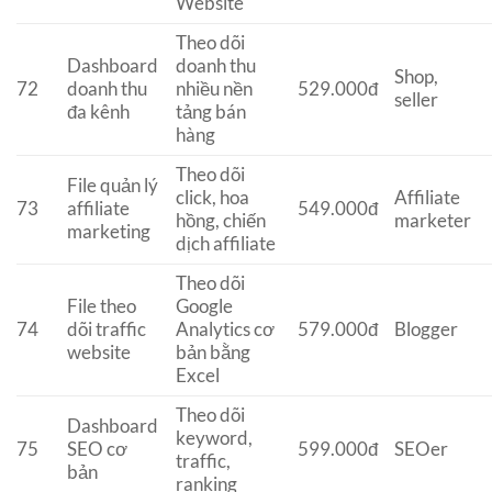
Website
Theo dõi
Dashboard
doanh thu
Shop,
72
doanh thu
nhiều nền
529.000đ
seller
đa kênh
tảng bán
hàng
Theo dõi
File quản lý
click, hoa
Affiliate
73
affiliate
549.000đ
hồng, chiến
marketer
marketing
dịch affiliate
Theo dõi
File theo
Google
74
dõi traffic
Analytics cơ
579.000đ
Blogger
website
bản bằng
Excel
Theo dõi
Dashboard
keyword,
75
SEO cơ
599.000đ
SEOer
traffic,
bản
ranking