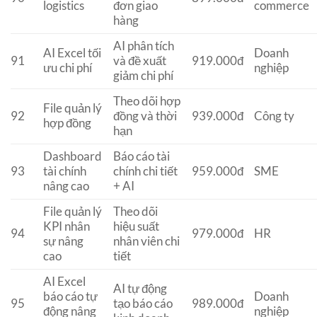
logistics
đơn giao
commerce
hàng
AI phân tích
AI Excel tối
Doanh
91
và đề xuất
919.000đ
ưu chi phí
nghiệp
giảm chi phí
Theo dõi hợp
File quản lý
92
đồng và thời
939.000đ
Công ty
hợp đồng
hạn
Dashboard
Báo cáo tài
93
tài chính
chính chi tiết
959.000đ
SME
nâng cao
+ AI
File quản lý
Theo dõi
KPI nhân
hiệu suất
94
979.000đ
HR
sự nâng
nhân viên chi
cao
tiết
AI Excel
AI tự động
báo cáo tự
Doanh
95
tạo báo cáo
989.000đ
động nâng
nghiệp