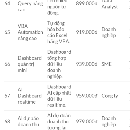
liệu nhiều
Data
64
Query nâng
899.000đ
nguồn tự
Analyst
cao
động.
Tự động
VBA
hóa báo
Doanh
65
Automation
919.000đ
cáo Excel
nghiệp
nâng cao
bằng VBA.
Dashboard
Dashboard
tổng hợp
66
quản trị
dữ liệu
939.000đ
SME
mini
doanh
nghiệp.
Dashboard
AI
AI cập nhật
67
Dashboard
959.000đ
Công ty
dữ liệu
realtime
realtime.
AI dự đoán
AI dự báo
Doanh
68
doanh thu
979.000đ
doanh thu
nghiệp
tương lai.