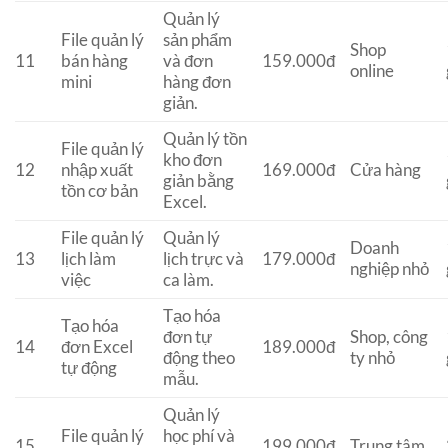
Quản lý
File quản lý
sản phẩm
Shop
11
bán hàng
và đơn
159.000đ
online
mini
hàng đơn
giản.
Quản lý tồn
File quản lý
kho đơn
12
nhập xuất
169.000đ
Cửa hàng
giản bằng
tồn cơ bản
Excel.
File quản lý
Quản lý
Doanh
13
lịch làm
lịch trực và
179.000đ
nghiệp nhỏ
việc
ca làm.
Tạo hóa
Tạo hóa
đơn tự
Shop, công
14
đơn Excel
189.000đ
động theo
ty nhỏ
tự động
mẫu.
Quản lý
File quản lý
học phí và
15
199.000đ
Trung tâm