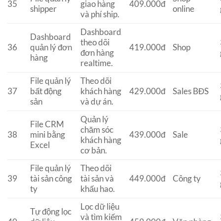
35
giao hàng
409.000đ
shipper
online
và phí ship.
Dashboard
Dashboard
theo dõi
36
quản lý đơn
419.000đ
Shop
đơn hàng
hàng
realtime.
File quản lý
Theo dõi
37
bất động
khách hàng
429.000đ
Sales BĐS
sản
và dự án.
Quản lý
File CRM
chăm sóc
38
mini bằng
439.000đ
Sale
khách hàng
Excel
cơ bản.
File quản lý
Theo dõi
39
tài sản công
tài sản và
449.000đ
Công ty
ty
khấu hao.
Lọc dữ liệu
Tự động lọc
và tìm kiếm