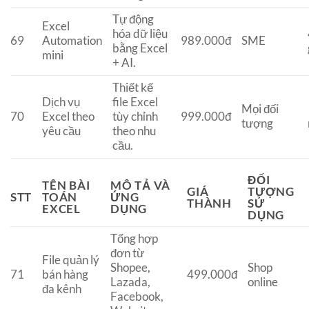
Tự động
Excel
hóa dữ liệu
69
Automation
989.000đ
SME
bằng Excel
mini
+ AI.
Thiết kế
Dịch vụ
file Excel
Mọi đối
70
Excel theo
tùy chỉnh
999.000đ
tượng
yêu cầu
theo nhu
cầu.
ĐỐI
TÊN BÀI
MÔ TẢ VÀ
GIÁ
TƯỢNG
STT
TOÁN
ỨNG
THÀNH
SỬ
EXCEL
DỤNG
DỤNG
Tổng hợp
đơn từ
File quản lý
Shopee,
Shop
71
bán hàng
499.000đ
Lazada,
online
đa kênh
Facebook,