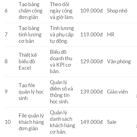
Tạo bảng
Theo dõi
6
chấm công
ngày công
109.000đ
Shop nhỏ
đơn giản
và giờ làm.
Tạo bảng
Tính lương
7
tính lương
và phụ cấp
119.000đ
HR
cơ bản
tự động.
Biểu đồ
Thiết kế
doanh thu
8
biểu đồ
129.000đ
Văn phòng
và KPI cơ
Excel
bản.
Quản lý
Tạo file
điểm số và
9
quản lý học
139.000đ
Giáo viên
thông tin
sinh
học sinh.
Quản lý
File quản lý
danh sách
10
khách hàng
149.000đ
Sale
khách hàng
đơn giản
cơ bản.