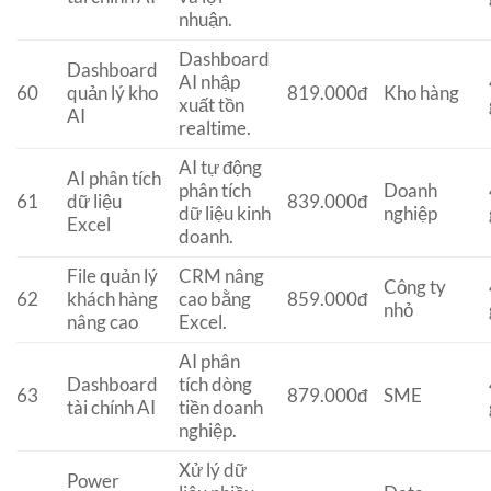
nhuận.
Dashboard
Dashboard
AI nhập
60
quản lý kho
819.000đ
Kho hàng
xuất tồn
AI
realtime.
AI tự động
AI phân tích
phân tích
Doanh
61
dữ liệu
839.000đ
dữ liệu kinh
nghiệp
Excel
doanh.
File quản lý
CRM nâng
Công ty
62
khách hàng
cao bằng
859.000đ
nhỏ
nâng cao
Excel.
AI phân
Dashboard
tích dòng
63
879.000đ
SME
tài chính AI
tiền doanh
nghiệp.
Xử lý dữ
Power