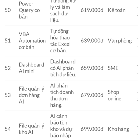
Tự động xử
Power
lý và làm
50
Query cơ
619.000đ
Kế toán
sạch dữ
bản
liệu.
Tự động
VBA
hóa thao
51
Automation
639.000đ
Văn phòng
tác Excel
cơ bản
cơ bản.
Dashboard
Dashboard
52
có AI phân
659.000đ
SME
AI mini
tích dữ liệu.
AI phân
File quản lý
tích doanh
Shop
53
đơn hàng
679.000đ
thu đơn
online
AI
hàng.
AI cảnh
báo tồn
File quản lý
54
kho và dự
699.000đ
Kho hàng
kho AI
báo nhập