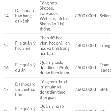
Tổng hợp
Shopee,
Dashboard
Facebook,
14
bán hàng
2.300.000đ
Seller
Website, TikTok
đa kênh
Shop vào 1 hệ
thống.
Theo dõi học
File quản lý
viên, học phí, lịch
15
2.400.000đ
Trung
học viên
học và tình trạng
học tập.
Quản lý task,
File quản lý
Team
16
deadline, tiến độ
2.500.000đ
dự án
leade
dự án theo team.
Tổng hợp thu chi,
Dashboard
lợi nhuận và
17
tài chính cơ
2.600.000đ
SME
dòng tiền theo
bản
thời gian.
Quản lý hồ sơ
File quản lý