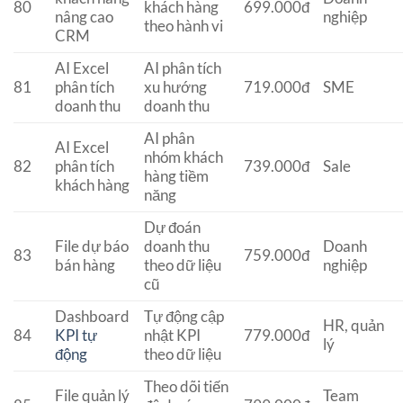
80
khách hàng
699.000đ
nâng cao
nghiệp
theo hành vi
CRM
AI Excel
AI phân tích
81
phân tích
xu hướng
719.000đ
SME
doanh thu
doanh thu
AI phân
AI Excel
nhóm khách
82
phân tích
739.000đ
Sale
hàng tiềm
khách hàng
năng
Dự đoán
File dự báo
doanh thu
Doanh
83
759.000đ
bán hàng
theo dữ liệu
nghiệp
cũ
Dashboard
Tự động cập
HR, quản
84
KPI tự
nhật KPI
779.000đ
lý
động
theo dữ liệu
Theo dõi tiến
File quản lý
Team