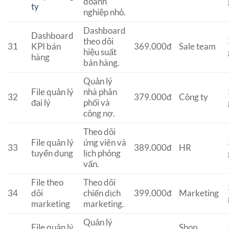
doanh
ty
nghiệp nhỏ.
Dashboard
Dashboard
theo dõi
31
KPI bán
369.000đ
Sale team
hiệu suất
hàng
bán hàng.
Quản lý
File quản lý
nhà phân
32
379.000đ
Công ty
đại lý
phối và
công nợ.
Theo dõi
File quản lý
ứng viên và
33
389.000đ
HR
tuyển dụng
lịch phỏng
vấn.
File theo
Theo dõi
34
dõi
chiến dịch
399.000đ
Marketing
marketing
marketing.
Quản lý
File quản lý
Shop