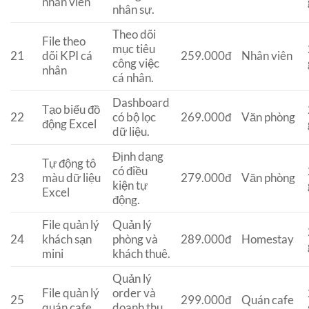
nhân viên
nhân sự.
Theo dõi
File theo
mục tiêu
21
dõi KPI cá
259.000đ
Nhân viên
công việc
nhân
cá nhân.
Dashboard
Tạo biểu đồ
22
có bộ lọc
269.000đ
Văn phòng
động Excel
dữ liệu.
Định dạng
Tự động tô
có điều
23
màu dữ liệu
279.000đ
Văn phòng
kiện tự
Excel
động.
File quản lý
Quản lý
24
khách sạn
phòng và
289.000đ
Homestay
mini
khách thuê.
Quản lý
File quản lý
order và
25
299.000đ
Quán cafe
quán cafe
doanh thu