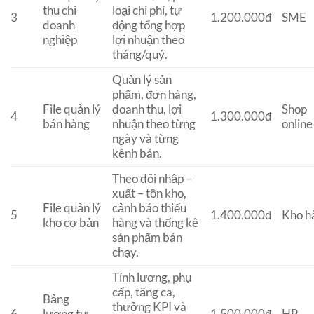
thu chi
loại chi phí, tự
3
1.200.000đ
SME
doanh
động tổng hợp
nghiệp
lợi nhuận theo
tháng/quý.
Quản lý sản
phẩm, đơn hàng,
File quản lý
doanh thu, lợi
Shop
4
1.300.000đ
bán hàng
nhuận theo từng
online
ngày và từng
kênh bán.
Theo dõi nhập –
xuất – tồn kho,
File quản lý
cảnh báo thiếu
5
1.400.000đ
Kho h
kho cơ bản
hàng và thống kê
sản phẩm bán
chạy.
Tính lương, phụ
cấp, tăng ca,
Bảng
thưởng KPI và