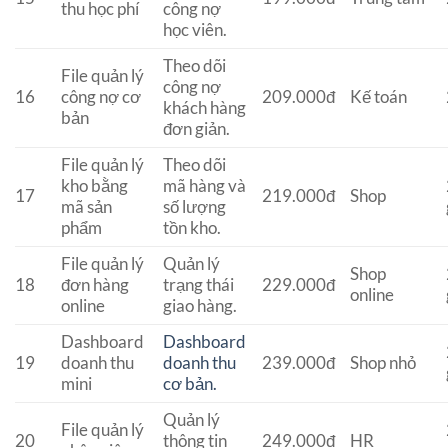
thu học phí
công nợ
học viên.
Theo dõi
File quản lý
công nợ
16
công nợ cơ
209.000đ
Kế toán
khách hàng
bản
đơn giản.
File quản lý
Theo dõi
kho bằng
mã hàng và
17
219.000đ
Shop
mã sản
số lượng
phẩm
tồn kho.
File quản lý
Quản lý
Shop
18
đơn hàng
trạng thái
229.000đ
online
online
giao hàng.
Dashboard
Dashboard
19
doanh thu
doanh thu
239.000đ
Shop nhỏ
mini
cơ bản.
Quản lý
File quản lý
20
thông tin
249.000đ
HR