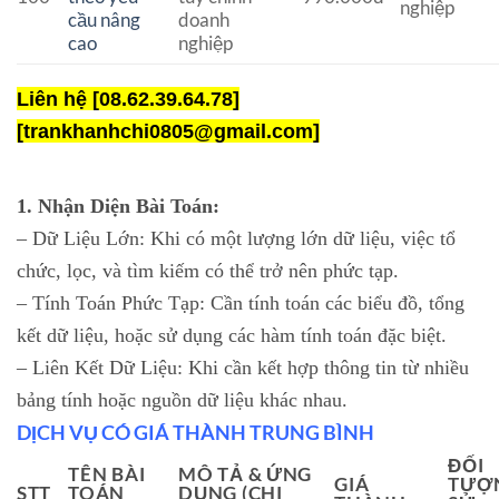
nghiệp
cầu nâng
doanh
cao
nghiệp
Liên hệ [08.62.39.64.78]
[trankhanhchi0805@gmail.com]
1. Nhận Diện Bài Toán:
– Dữ Liệu Lớn: Khi có một lượng lớn dữ liệu, việc tổ
chức, lọc, và tìm kiếm có thể trở nên phức tạp.
– Tính Toán Phức Tạp: Cần tính toán các biểu đồ, tổng
kết dữ liệu, hoặc sử dụng các hàm tính toán đặc biệt.
– Liên Kết Dữ Liệu: Khi cần kết hợp thông tin từ nhiều
bảng tính hoặc nguồn dữ liệu khác nhau.
DỊCH VỤ CÓ GIÁ THÀNH TRUNG BÌNH
ĐỐI
TÊN BÀI
MÔ TẢ & ỨNG
GIÁ
TƯỢ
STT
TOÁN
DỤNG (CHI