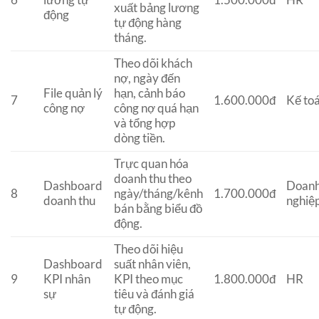
6
lương tự
1.500.000đ
HR
xuất bảng lương
động
tự động hàng
tháng.
Theo dõi khách
nợ, ngày đến
File quản lý
hạn, cảnh báo
7
1.600.000đ
Kế to
công nợ
công nợ quá hạn
và tổng hợp
dòng tiền.
Trực quan hóa
doanh thu theo
Dashboard
Doan
8
ngày/tháng/kênh
1.700.000đ
doanh thu
nghiệ
bán bằng biểu đồ
động.
Theo dõi hiệu
Dashboard
suất nhân viên,
9
KPI nhân
KPI theo mục
1.800.000đ
HR
sự
tiêu và đánh giá
tự động.