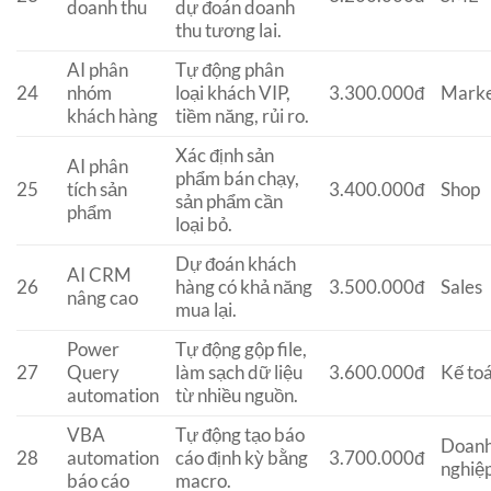
doanh thu
dự đoán doanh
thu tương lai.
AI phân
Tự động phân
24
nhóm
loại khách VIP,
3.300.000đ
Marke
khách hàng
tiềm năng, rủi ro.
Xác định sản
AI phân
phẩm bán chạy,
25
tích sản
3.400.000đ
Shop
sản phẩm cần
phẩm
loại bỏ.
Dự đoán khách
AI CRM
26
hàng có khả năng
3.500.000đ
Sales
nâng cao
mua lại.
Power
Tự động gộp file,
27
Query
làm sạch dữ liệu
3.600.000đ
Kế to
automation
từ nhiều nguồn.
VBA
Tự động tạo báo
Doan
28
automation
cáo định kỳ bằng
3.700.000đ
nghiệ
báo cáo
macro.