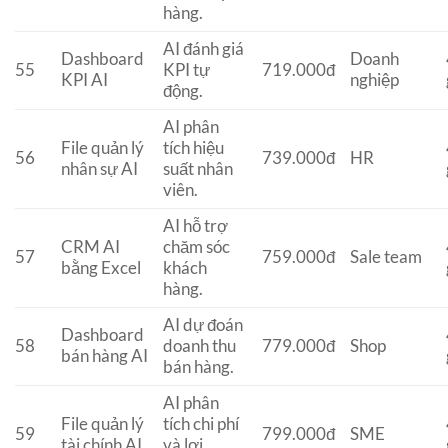
hàng.
AI đánh giá
Dashboard
Doanh
55
KPI tự
719.000đ
KPI AI
nghiệp
động.
AI phân
File quản lý
tích hiệu
56
739.000đ
HR
nhân sự AI
suất nhân
viên.
AI hỗ trợ
CRM AI
chăm sóc
57
759.000đ
Sale team
bằng Excel
khách
hàng.
AI dự đoán
Dashboard
58
doanh thu
779.000đ
Shop
bán hàng AI
bán hàng.
AI phân
File quản lý
tích chi phí
59
799.000đ
SME
tài chính AI
và lợi