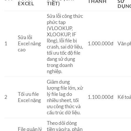
THÀNH
SỬ
EXCEL
TIẾT)
DỤN
Sửa lỗi công thức
phức tạp
(VLOOKUP,
XLOOKUP, IF
Sửa lỗi
lồng), lỗi file bị
1
Excel nâng
1.000.000đ
Văn p
crash, sai dữ liệu,
cao
tối ưu tốc độ file
đang sử dụng
trong doanh
nghiệp.
Giảm dung
lượng file lớn, xử
Tối ưu file
lý file lag do
2
1.100.000đ
Kế to
Excel nặng
nhiều sheet, tối
ưu công thức và
cấu trúc dữ liệu.
Theo dõi dòng
File quản lý
tiền vào/ra, phân