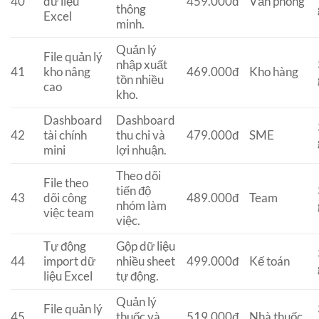
40
dữ liệu
459.000đ
Văn phòng
thông
Excel
minh.
Quản lý
File quản lý
nhập xuất
41
kho nâng
469.000đ
Kho hàng
tồn nhiều
cao
kho.
Dashboard
Dashboard
42
tài chính
thu chi và
479.000đ
SME
mini
lợi nhuận.
Theo dõi
File theo
tiến độ
43
dõi công
489.000đ
Team
nhóm làm
việc team
việc.
Tự động
Gộp dữ liệu
44
import dữ
nhiều sheet
499.000đ
Kế toán
liệu Excel
tự động.
Quản lý
File quản lý
45
thuốc và
519.000đ
Nhà thuốc