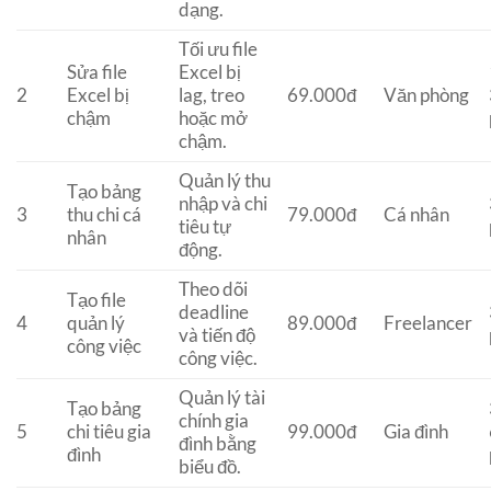
dạng.
Tối ưu file
Sửa file
Excel bị
2
Excel bị
lag, treo
69.000đ
Văn phòng
chậm
hoặc mở
chậm.
Quản lý thu
Tạo bảng
nhập và chi
3
thu chi cá
79.000đ
Cá nhân
tiêu tự
nhân
động.
Theo dõi
Tạo file
deadline
4
quản lý
89.000đ
Freelancer
và tiến độ
công việc
công việc.
Quản lý tài
Tạo bảng
chính gia
5
chi tiêu gia
99.000đ
Gia đình
đình bằng
đình
biểu đồ.