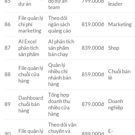
85
độ dự án
799.000đ
dự án
leader
team
File quản lý
Theo dõi
86
chi phí
ngân sách
819.000đ
Marketing
marketing
quảng cáo
AI Excel
AI phân tích
87
phân tích
sản phẩm
839.000đ
Shop
sản phẩm
bán chạy
Quản lý
File quản lý
nhiều chi
Chuỗi bán
88
chuỗi cửa
859.000đ
nhánh bán
lẻ
hàng
hàng
Tổng hợp
Dashboard
doanh thu
Doanh
89
chuỗi bán
879.000đ
nhiều cửa
nghiệp
hàng
hàng
Theo dõi vận
File quản lý
chuyển và
E-
90
899.000đ