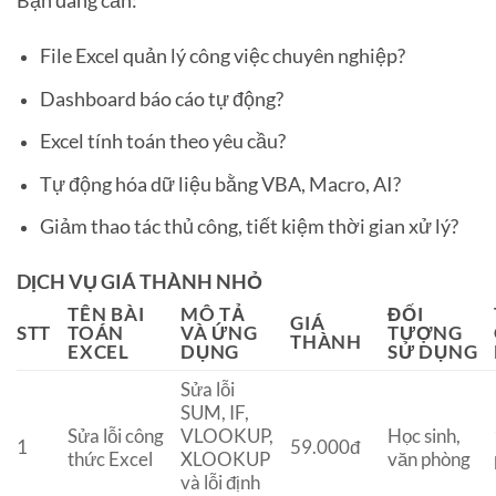
Bạn đang cần:
File Excel quản lý công việc chuyên nghiệp?
Dashboard báo cáo tự động?
Excel tính toán theo yêu cầu?
Tự động hóa dữ liệu bằng VBA, Macro, AI?
Giảm thao tác thủ công, tiết kiệm thời gian xử lý?
DỊCH VỤ GIÁ THÀNH NHỎ
TÊN BÀI
MÔ TẢ
ĐỐI
GIÁ
STT
TOÁN
VÀ ỨNG
TƯỢNG
THÀNH
EXCEL
DỤNG
SỬ DỤNG
Sửa lỗi
SUM, IF,
Sửa lỗi công
VLOOKUP,
Học sinh,
1
59.000đ
thức Excel
XLOOKUP
văn phòng
và lỗi định