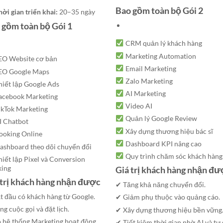
Bao gồm toàn bộ Gói 2
hời gian triển khai:
20–35 ngày
 gồm toàn bộ Gói 1
CRM quản lý khách hàng
Marketing Automation
O Website cơ bản
Email Marketing
EO Google Maps
Zalo Marketing
iết lập Google Ads
AI Marketing
acebook Marketing
Video AI
kTok Marketing
Quản lý Google Review
 Chatbot
Xây dựng thương hiệu bác sĩ
oking Online
Dashboard KPI nâng cao
shboard theo dõi chuyển đổi
Quy trình chăm sóc khách hàng
iết lập Pixel và Conversion
king
Giá trị khách hàng nhận đ
 trị khách hàng nhận được
✔ Tăng khả năng chuyển đổi.
t đầu có khách hàng từ Google.
✔ Giảm phụ thuộc vào quảng cáo.
g cuộc gọi và đặt lịch.
✔ Xây dựng thương hiệu bền vững
 hệ thống Marketing hoạt động
✔ Tiết kiệm thời gian nhờ AI và tự