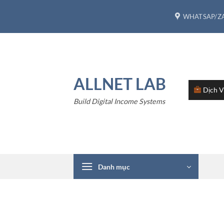
Bỏ
WHATSAP/ZA
qua
nội
dung
ALLNET LAB
Dịch 
Build Digital Income Systems
Danh mục