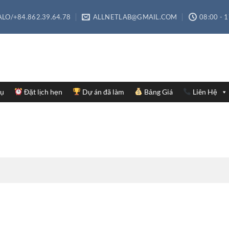
LO/+84.862.39.64.78
ALLNETLAB@GMAIL.COM
08:00 - 
Vụ
Đặt lịch hẹn
Dự án đã làm
Bảng Giá
Liên Hệ