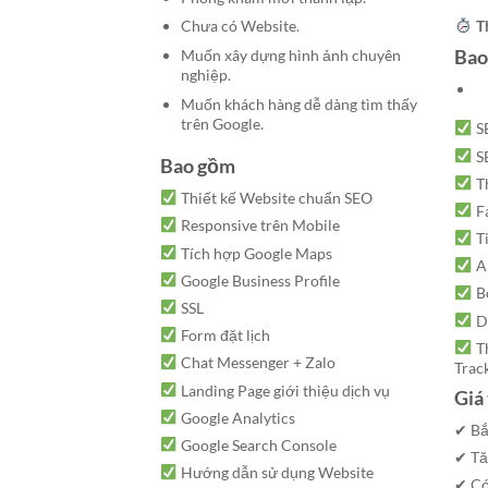
Chưa có Website.
T
Bao
Muốn xây dựng hình ảnh chuyên
nghiệp.
Muốn khách hàng dễ dàng tìm thấy
trên Google.
SE
S
Bao gồm
Th
Thiết kế Website chuẩn SEO
F
Responsive trên Mobile
Ti
Tích hợp Google Maps
AI
Google Business Profile
Bo
SSL
Da
Form đặt lịch
Th
Chat Messenger + Zalo
Trac
Landing Page giới thiệu dịch vụ
Giá
Google Analytics
✔ Bắ
Google Search Console
✔ Tăn
Hướng dẫn sử dụng Website
✔ Có