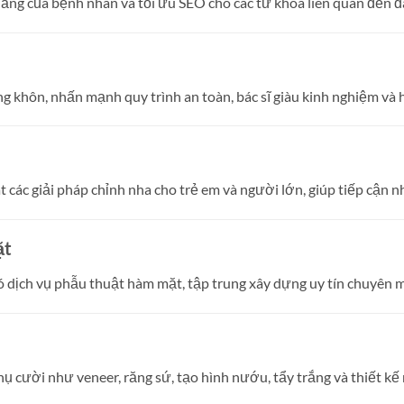
 lắng của bệnh nhân và tối ưu SEO cho các từ khóa liên quan đến đau
g khôn, nhấn mạnh quy trình an toàn, bác sĩ giàu kinh nghiệm và 
t các giải pháp chỉnh nha cho trẻ em và người lớn, giúp tiếp cận
ặt
dịch vụ phẫu thuật hàm mặt, tập trung xây dựng uy tín chuyên môn
ụ cười như veneer, răng sứ, tạo hình nướu, tẩy trắng và thiết kế 