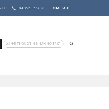
17:00
+84 862.39.64.78
CHAT ZALO
ĐỂ THÔNG TIN NHẬN HỖ TRỢ