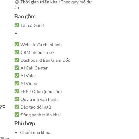
Thời gian triển khai:
Theo quy mô dự
án
Bao gồm
Tất cả Gói 3
Website đa chi nhánh
CRM nhiều cơ sở
Dashboard Ban Giám Đốc
AI Call Center
AI Voice
AI Video
ERP / Odoo (nếu cần)
Quy trình vận hành
ược
Đào tạo đội ngũ
Đồng hành triển khai
Phù hợp
.
Chuỗi nha khoa.
 động