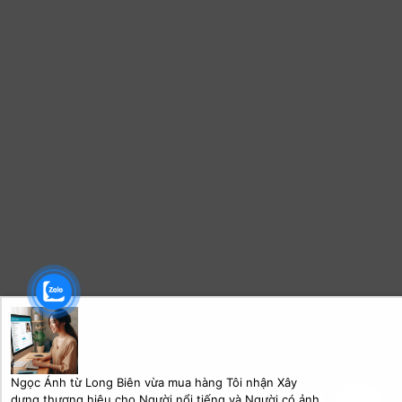
Ngọc Ánh từ Long Biên vừa mua hàng Tôi nhận Xây
dựng thương hiệu cho Người nổi tiếng và Người có ảnh