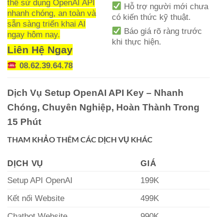
thể sử dụng OpenAI API
Hỗ trợ người mới chưa
nhanh chóng, an toàn và
có kiến thức kỹ thuật.
sẵn sàng triển khai AI
Báo giá rõ ràng trước
ngay hôm nay.
khi thực hiện.
Liên Hệ Ngay
08.62.39.64.78
Dịch Vụ Setup OpenAI API Key – Nhanh
Chóng, Chuyên Nghiệp, Hoàn Thành Trong
15 Phút
THAM KHẢO THÊM CÁC DỊCH VỤ KHÁC
DỊCH VỤ
GIÁ
Setup API OpenAI
199K
Kết nối Website
499K
Chatbot Website
990K