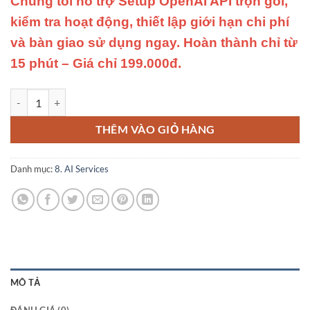
Chúng tôi hỗ trợ Setup OpenAI API trọn gói,
kiểm tra hoạt động, thiết lập giới hạn chi phí
và bàn giao sử dụng ngay. Hoàn thành chỉ từ
15 phút – Giá chỉ 199.000đ.
Không Biết Lấy OpenAI API Key? Setup OpenAI API – Hoàn Thành Tro
THÊM VÀO GIỎ HÀNG
Danh mục:
8. AI Services
MÔ TẢ
ĐÁNH GIÁ (0)