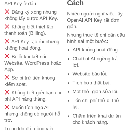
Cách
API Key ở đâu.
Đăng ký xong nhưng
Nhiều người nghĩ việc lấy
không lấy được API Key.
OpenAI API Key rất đơn
giản.
Không biết thiết lập
thanh toán (Billing).
Nhưng thực tế chỉ cần cấu
hình sai một bước:
API Key tạo rồi nhưng
không hoạt động.
API không hoạt động.
Bị lỗi khi kết nối
Chatbot AI ngừng trả
Website, WordPress hoặc
lời.
App.
Website báo lỗi.
Sợ bị trừ tiền không
Tích hợp thất bại.
kiểm soát.
Mất thời gian sửa lỗi.
Không biết giới hạn chi
phí API hàng tháng.
Tốn chi phí thử đi thử
lại.
Muốn tích hợp AI
nhưng không có người hỗ
Chậm triển khai dự án
trợ.
cho khách hàng.
Trong khi đó, công việc