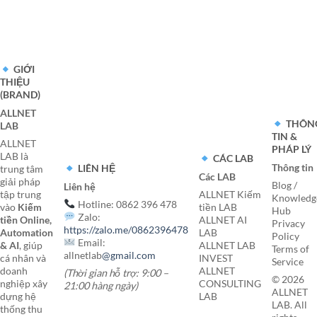
GIỚI
THIỆU
(BRAND)
ALLNET
THÔN
LAB
TIN &
ALLNET
PHÁP LÝ
LAB là
CÁC LAB
Thông tin
LIÊN HỆ
trung tâm
Các LAB
giải pháp
Blog /
Liên hệ
tập trung
ALLNET Kiếm
Knowledg
Hotline: 0862 396 478
vào
Kiếm
tiền LAB
Hub
Zalo:
tiền Online,
ALLNET AI
Privacy
https://zalo.me/0862396478
Automation
LAB
Policy
Email:
& AI
, giúp
ALLNET LAB
Terms of
allnetlab
@gmail.com
cá nhân và
INVEST
Service
doanh
ALLNET
(Thời gian hỗ trợ: 9:00 –
© 2026
nghiệp xây
CONSULTING
21:00 hàng ngày)
ALLNET
dựng hệ
LAB
LAB. All
thống thu