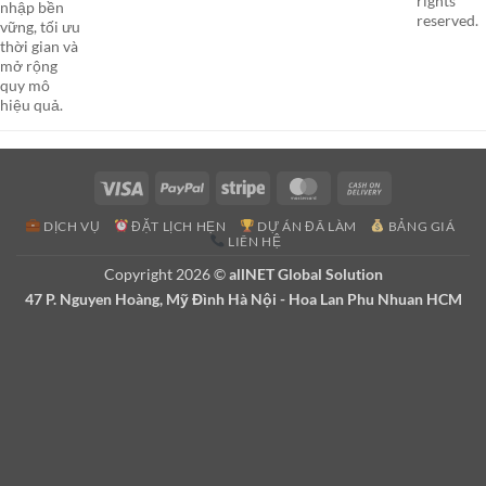
rights
nhập bền
reserved.
vững, tối ưu
thời gian và
mở rộng
quy mô
hiệu quả.
Visa
PayPal
Stripe
MasterCard
Cash
On
DỊCH VỤ
ĐẶT LỊCH HẸN
DỰ ÁN ĐÃ LÀM
BẢNG GIÁ
Delivery
LIÊN HỆ
Copyright 2026 ©
allNET Global Solution
47 P. Nguyen Hoàng, Mỹ Đình Hà Nội - Hoa Lan Phu Nhuan HCM