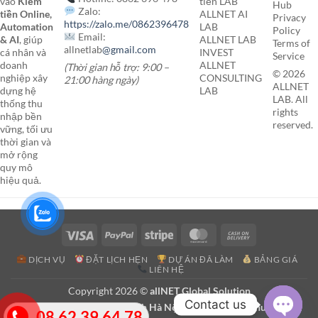
vào
Kiếm
tiền LAB
Hub
Zalo:
tiền Online,
ALLNET AI
Privacy
https://zalo.me/0862396478
Automation
LAB
Policy
Email:
& AI
, giúp
ALLNET LAB
Terms of
allnetlab
@gmail.com
cá nhân và
INVEST
Service
doanh
ALLNET
(Thời gian hỗ trợ: 9:00 –
© 2026
nghiệp xây
CONSULTING
21:00 hàng ngày)
ALLNET
dựng hệ
LAB
LAB. All
thống thu
rights
nhập bền
reserved.
vững, tối ưu
thời gian và
mở rộng
quy mô
hiệu quả.
Visa
PayPal
Stripe
MasterCard
Cash
On
DỊCH VỤ
ĐẶT LỊCH HẸN
DỰ ÁN ĐÃ LÀM
BẢNG GIÁ
Delivery
LIÊN HỆ
Copyright 2026 ©
allNET Global Solution
Contact us
47 P. Nguyen Hoàng, Mỹ Đình Hà Nội - Hoa Lan Phu Nhuan HCM
08,62,39,64,78