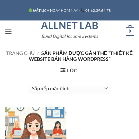
Bỏ
ĐẶT LỊCH NGAY HÔM NAY -
08.62.39.64.78
qua
nội
ALLNET LAB
dung
0
Build Digital Income Systems
TRANG CHỦ
/
SẢN PHẨM ĐƯỢC GẮN THẺ “THIẾT KẾ
WEBSITE BÁN HÀNG WORDPRESS”
LỌC