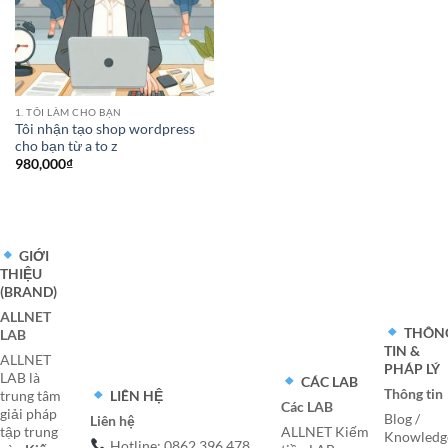
1. TÔI LÀM CHO BẠN
Tôi nhận tạo shop wordpress
cho bạn từ a to z
980,000
₫
GIỚI
THIỆU
(BRAND)
ALLNET
THÔN
LAB
TIN &
ALLNET
PHÁP LÝ
LAB là
CÁC LAB
Thông tin
LIÊN HỆ
trung tâm
Các LAB
giải pháp
Blog /
Liên hệ
tập trung
ALLNET Kiếm
Knowledg
Hotline: 0862 396 478