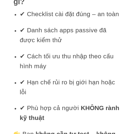
gì?
✔ Checklist cài đặt đúng – an toàn
✔ Danh sách apps passive đã
được kiểm thử
✔ Cách tối ưu thu nhập theo cấu
hình máy
✔ Hạn chế rủi ro bị giới hạn hoặc
lỗi
✔ Phù hợp cả người
KHÔNG rành
kỹ thuật
Bạn
không cần tự test – không