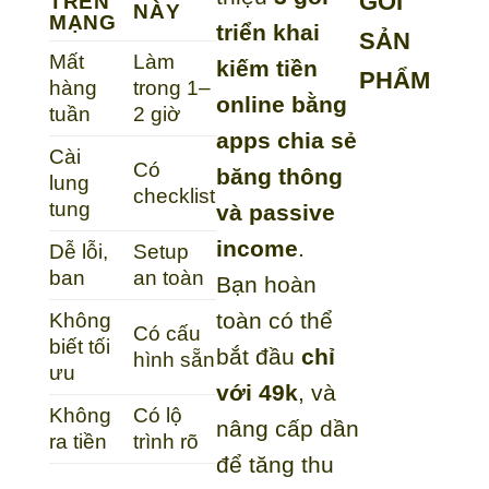
GÓI
TRÊN
NÀY
MẠNG
triển khai
SẢN
Mất
Làm
kiếm tiền
PHẨM
hàng
trong 1–
online bằng
tuần
2 giờ
apps chia sẻ
Cài
Có
băng thông
lung
checklist
tung
và passive
income
.
Dễ lỗi,
Setup
ban
an toàn
Bạn hoàn
toàn có thể
Không
Có cấu
biết tối
bắt đầu
chỉ
hình sẵn
ưu
với 49k
, và
Không
Có lộ
nâng cấp dần
ra tiền
trình rõ
để tăng thu