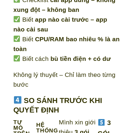
xung đột – không ban
Biết
app nào cài trước – app
nào cài sau
Biết
CPU/RAM bao nhiêu % là an
toàn
Biết cách
bù tiền điện + có dư
Không lý thuyết – Chỉ làm theo từng
bước
SO SÁNH TRƯỚC KHI
QUYẾT ĐỊNH
Mình xin giới
TỰ
3
HỆ
MÒ
THỐNG
thiệu
3 gói