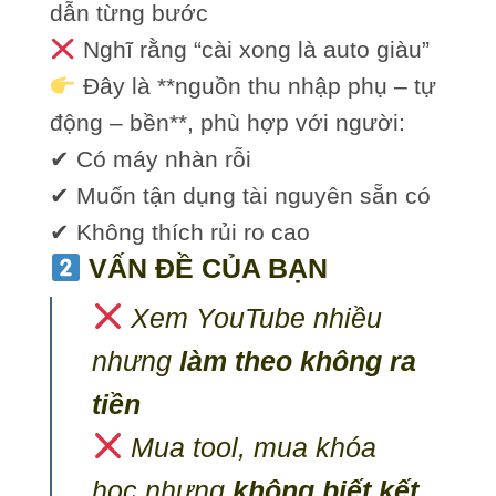
dẫn từng bước
Nghĩ rằng “cài xong là auto giàu”
Đây là **nguồn thu nhập phụ – tự
động – bền**, phù hợp với người:
✔ Có máy nhàn rỗi
✔ Muốn tận dụng tài nguyên sẵn có
✔ Không thích rủi ro cao
VẤN ĐỀ CỦA BẠN
Xem YouTube nhiều
nhưng
làm theo không ra
tiền
Mua tool, mua khóa
học nhưng
không biết kết