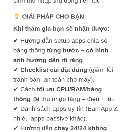
sinh thu nhập thụ động liên tục.
GIẢI PHÁP CHO BẠN
Khi tham gia bạn sẽ nhận được:
✔ Hướng dẫn setup apps chia sẻ
băng thông
từng bước – có hình
ảnh hướng dẫn rõ ràng
.
✔
Checklist cài đặt đúng
(giảm lỗi,
tránh ban, an toàn cho máy).
✔ Cách
tối ưu CPU/RAM/băng
thông
để thu nhập tăng – điện + lãi.
✔ Danh sách apps uy tín (EarnApp &
nhiều apps passive khác).
✔ Hướng dẫn
chạy 24/24 không