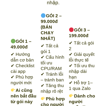
nhập.
GÓI 2 –
99.000đ
(BÁN
GÓI 3 –
CHẠY
199.000đ
NHẤT)
GÓI 1 –
✔ Tất cả gói
✔ Tất cả
49.000đ
2
gói 1
✔ Hướng
✔ Giải quyết
✔ Cấu hình
dẫn cơ bản
lỗi thực tế
tối ưu
✔ Checklist
✔ Tối ưu thu
CPU/RAM
cài app
nhập dài
✔ Tránh lỗi
✔ Phù hợp
hạn
– tránh ban
người mới
✔ Hỗ trợ 1–
✔ Tăng thu
1 qua Zalo
Ai cũng
nhập rõ rệt
nên bắt đầu
Dành cho
Phù hợp
từ gói này
người
cho người