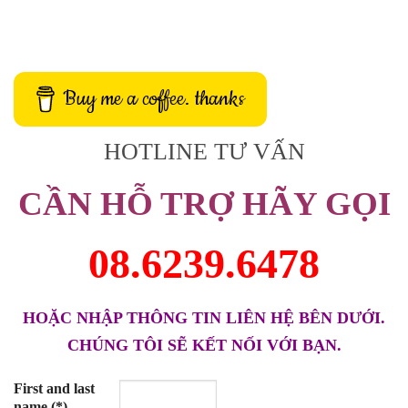
Buy me a coffee. thanks
HOTLINE TƯ VẤN
CẦN HỖ TRỢ HÃY GỌI
08.6239.6478
HOẶC NHẬP THÔNG TIN LIÊN HỆ BÊN DƯỚI.
CHÚNG TÔI SẼ KẾT NỐI VỚI BẠN.
First and last
name (*)