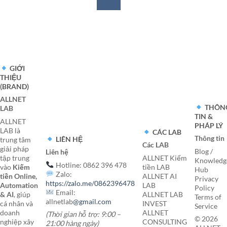
GIỚI
THIỆU
(BRAND)
ALLNET
THÔN
LAB
TIN &
ALLNET
PHÁP LÝ
LAB là
CÁC LAB
Thông tin
LIÊN HỆ
trung tâm
Các LAB
giải pháp
Blog /
Liên hệ
tập trung
ALLNET Kiếm
Knowledg
Hotline: 0862 396 478
vào
Kiếm
tiền LAB
Hub
Zalo:
tiền Online,
ALLNET AI
Privacy
https://zalo.me/0862396478
Automation
LAB
Policy
Email:
& AI
, giúp
ALLNET LAB
Terms of
allnetlab
@gmail.com
cá nhân và
INVEST
Service
doanh
ALLNET
(Thời gian hỗ trợ: 9:00 –
© 2026
nghiệp xây
CONSULTING
21:00 hàng ngày)