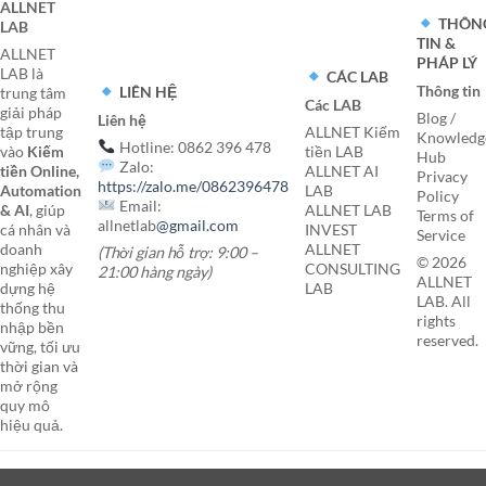
ALLNET
THÔN
LAB
TIN &
ALLNET
PHÁP LÝ
LAB là
CÁC LAB
Thông tin
LIÊN HỆ
trung tâm
Các LAB
giải pháp
Blog /
Liên hệ
tập trung
ALLNET Kiếm
Knowledg
Hotline: 0862 396 478
vào
Kiếm
tiền LAB
Hub
Zalo:
tiền Online,
ALLNET AI
Privacy
https://zalo.me/0862396478
Automation
LAB
Policy
Email:
& AI
, giúp
ALLNET LAB
Terms of
allnetlab
@gmail.com
cá nhân và
INVEST
Service
doanh
ALLNET
(Thời gian hỗ trợ: 9:00 –
© 2026
nghiệp xây
CONSULTING
21:00 hàng ngày)
ALLNET
dựng hệ
LAB
LAB. All
thống thu
rights
nhập bền
reserved.
vững, tối ưu
thời gian và
mở rộng
quy mô
hiệu quả.