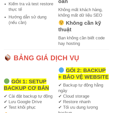
oan
Kiểm tra và test restore
thực tế
Không mất khách hàng,
không mất dữ liệu SEO
Hướng dẫn sử dụng
Không cần kỹ
(nếu cần)
thuật
Bạn không cần biết code
hay hosting
BẢNG GIÁ DỊCH VỤ
GÓI 2: BACKUP
+ BẢO VỆ WEBSITE
GÓI 1: SETUP
✔ Backup tự động hằng
BACKUP CƠ BẢN
ngày
✔ Cài đặt backup tự động
✔ Cloud storage
✔ Lưu Google Drive
✔ Restore nhanh
✔ Test khôi phục
✔ Tối ưu dung lượng
backup