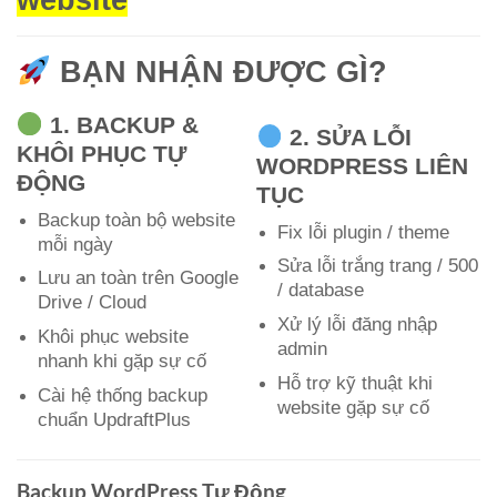
BẠN NHẬN ĐƯỢC GÌ?
1. BACKUP &
2. SỬA LỖI
KHÔI PHỤC TỰ
WORDPRESS LIÊN
ĐỘNG
TỤC
Backup toàn bộ website
Fix lỗi plugin / theme
mỗi ngày
Sửa lỗi trắng trang / 500
Lưu an toàn trên Google
/ database
Drive / Cloud
Xử lý lỗi đăng nhập
Khôi phục website
admin
nhanh khi gặp sự cố
Hỗ trợ kỹ thuật khi
Cài hệ thống backup
website gặp sự cố
chuẩn
UpdraftPlus
Backup WordPress Tự Động