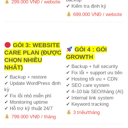
299.000 VNĐ / website
✔ Kiểm tra định kỳ
699.000 VNĐ / website
GÓI 3: WEBSITE
GÓI 4 : GÓI
CARE PLAN (ĐƯỢC
GROWTH
CHỌN NHIỀU
✔ Backup + full security
NHẤT)
✔ Fix lỗi + support ưu tiên
✔ Backup + restore
✔ Hosting tối ưu + CDN
✔ Update WordPress định
✔ SEO care system
kỳ
✔ 4–10 bài SEO/tháng (AI)
✔ Fix lỗi nhỏ miễn phí
✔ Internal link system
✔ Monitoring uptime
✔ Keyword tracking
✔ Hỗ trợ kỹ thuật 24/7
3 triệu/tháng
799.000 VNĐ / tháng