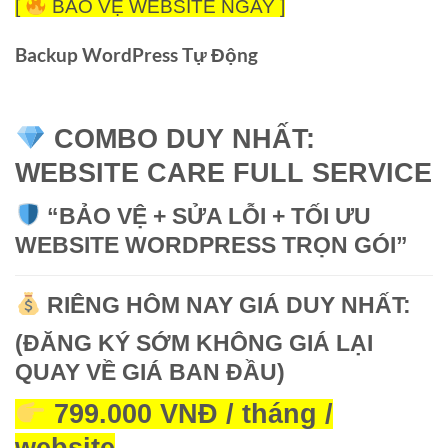
[
BẢO VỆ WEBSITE NGAY ]
Backup WordPress Tự Động
COMBO DUY NHẤT:
WEBSITE CARE FULL SERVICE
“BẢO VỆ + SỬA LỖI + TỐI ƯU
WEBSITE WORDPRESS TRỌN GÓI”
RIÊNG HÔM NAY GIÁ DUY NHẤT:
(ĐĂNG KÝ SỚM KHÔNG GIÁ LẠI
QUAY VỀ GIÁ BAN ĐẦU)
799.000 VNĐ / tháng /
website