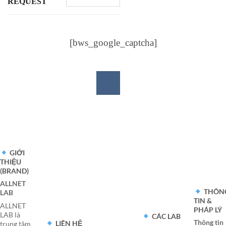
REQUEST
[bws_google_captcha]
GIỚI
THIỆU
(BRAND)
ALLNET
THÔN
LAB
TIN &
ALLNET
PHÁP LÝ
LAB là
CÁC LAB
Thông tin
LIÊN HỆ
trung tâm