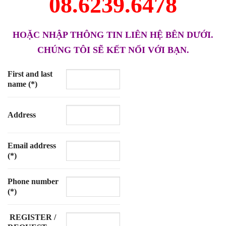
08.6239.6478
HOẶC NHẬP THÔNG TIN LIÊN HỆ BÊN DƯỚI.
CHÚNG TÔI SẼ KẾT NỐI VỚI BẠN.
First and last
name (*)
Address
Email address
(*)
Phone number
(*)
REGISTER /