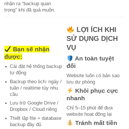
nhận ra “backup quan
trọng” khi đã quá muộn.
LỢI ÍCH KHI
SỬ DỤNG DỊCH
VỤ
Bạn sẽ nhận
được:
An toàn tuyệt
đối
Cài đặt hệ thống backup
tự động
Website luôn có bản sao
Backup theo lịch: ngày /
lưu dự phòng
tuần / realtime tùy nhu
Khôi phục cực
cầu
nhanh
Lưu trữ Google Drive /
Chỉ 5–15 phút để đưa
Dropbox / Cloud riêng
website hoạt động lại
Thiết lập file + database
Tránh mất tiền
backup đầy đủ