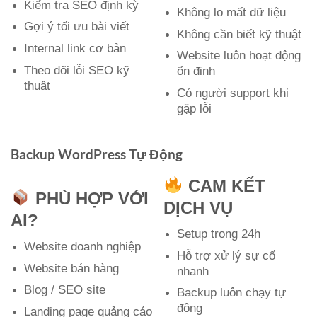
Kiểm tra SEO định kỳ
Không lo mất dữ liệu
Gợi ý tối ưu bài viết
Không cần biết kỹ thuật
Internal link cơ bản
Website luôn hoạt động
Theo dõi lỗi SEO kỹ
ổn định
thuật
Có người support khi
gặp lỗi
Backup WordPress Tự Động
CAM KẾT
PHÙ HỢP VỚI
DỊCH VỤ
AI?
Setup trong 24h
Website doanh nghiệp
Hỗ trợ xử lý sự cố
Website bán hàng
nhanh
Blog / SEO site
Backup luôn chạy tự
động
Landing page quảng cáo