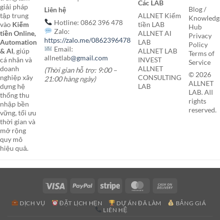
Các LAB
giải pháp
Blog /
Liên hệ
tập trung
ALLNET Kiếm
Knowledg
Hotline: 0862 396 478
vào
Kiếm
tiền LAB
Hub
Zalo:
tiền Online,
ALLNET AI
Privacy
https://zalo.me/0862396478
Automation
LAB
Policy
Email:
& AI
, giúp
ALLNET LAB
Terms of
allnetlab
@gmail.com
cá nhân và
INVEST
Service
doanh
ALLNET
(Thời gian hỗ trợ: 9:00 –
© 2026
nghiệp xây
CONSULTING
21:00 hàng ngày)
ALLNET
dựng hệ
LAB
LAB. All
thống thu
rights
nhập bền
reserved.
vững, tối ưu
thời gian và
mở rộng
quy mô
hiệu quả.
Visa
PayPal
Stripe
MasterCard
Cash
On
DỊCH VỤ
ĐẶT LỊCH HẸN
DỰ ÁN ĐÃ LÀM
BẢNG GIÁ
Delivery
LIÊN HỆ