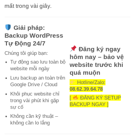
mất trong vài giây.
Giải pháp:
Backup WordPress
Tự Động 24/7
Đăng ký ngay
Chúng tôi giúp bạn:
hôm nay – bảo vệ
Tự động sao lưu toàn bộ
website trước khi
website mỗi ngày
quá muộn
Lưu backup an toàn trên
Hotline/Zalo:
Google Drive / Cloud
08.62.39.64.78
Khôi phục website chỉ
[
ĐĂNG KÝ SETUP
trong vài phút khi gặp
BACKUP NGAY ]
sự cố
Không cần kỹ thuật –
không cần lo lắng