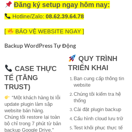
Đăng ký setup ngay hôm nay:
Hotline/Zalo:
08.62.39.64.78
[
BẢO VỆ WEBSITE NGAY ]
Backup WordPress Tự Động
QUY TRÌNH
TRIỂN KHAI
CASE THỰC
TẾ (TĂNG
Bạn cung cấp thông tin
website
TRUST)
Chúng tôi kiểm tra hệ
“Một khách hàng bị lỗi
thống
update plugin làm sập
Cài đặt plugin backup
website bán hàng.
Chúng tôi restore lại toàn
Cấu hình cloud lưu trữ
bộ chỉ trong 7 phút từ bản
Test khôi phục thực tế
backup Google Drive.”