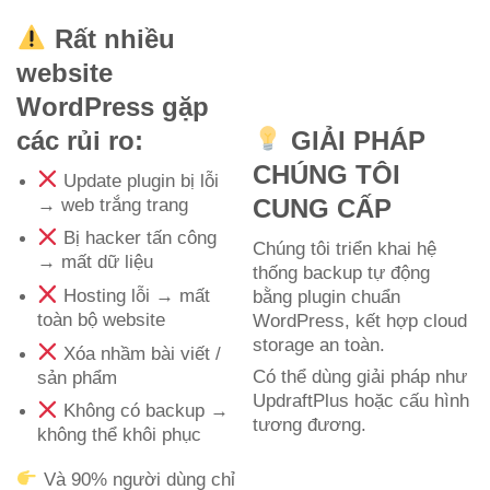
Rất nhiều
website
WordPress gặp
các rủi ro:
GIẢI PHÁP
CHÚNG TÔI
Update plugin bị lỗi
CUNG CẤP
→ web trắng trang
Bị hacker tấn công
Chúng tôi triển khai hệ
→ mất dữ liệu
thống backup tự động
Hosting lỗi → mất
bằng plugin chuẩn
toàn bộ website
WordPress, kết hợp cloud
storage an toàn.
Xóa nhầm bài viết /
Có thể dùng giải pháp như
sản phẩm
UpdraftPlus
hoặc cấu hình
Không có backup →
tương đương.
không thể khôi phục
Và 90% người dùng chỉ