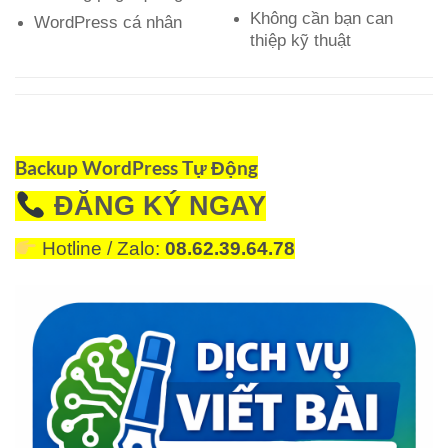
Không cần bạn can
WordPress cá nhân
thiệp kỹ thuật
Backup WordPress Tự Động
ĐĂNG KÝ NGAY
Hotline / Zalo:
08.62.39.64.78