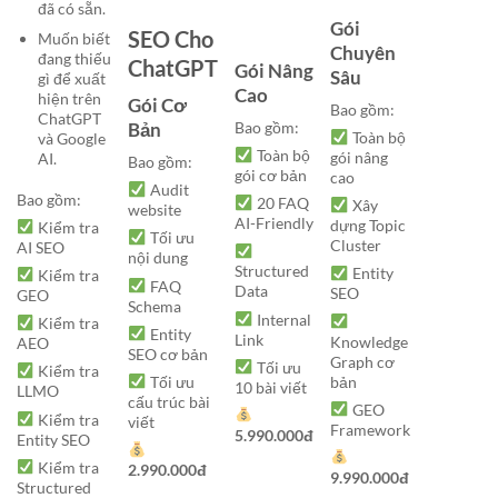
đã có sẵn.
Gói
SEO Cho
Muốn biết
Chuyên
đang thiếu
ChatGPT
Gói Nâng
Sâu
gì để xuất
Cao
hiện trên
Gói Cơ
Bao gồm:
ChatGPT
Bao gồm:
Bản
Toàn bộ
và Google
Toàn bộ
gói nâng
AI.
Bao gồm:
gói cơ bản
cao
Audit
Bao gồm:
20 FAQ
Xây
website
AI-Friendly
dựng Topic
Kiểm tra
Tối ưu
Cluster
AI SEO
nội dung
Structured
Entity
Kiểm tra
FAQ
Data
SEO
GEO
Schema
Internal
Kiểm tra
Entity
Link
Knowledge
AEO
SEO cơ bản
Graph cơ
Tối ưu
Kiểm tra
bản
Tối ưu
10 bài viết
LLMO
cấu trúc bài
GEO
Kiểm tra
viết
Framework
5.990.000đ
Entity SEO
Kiểm tra
2.990.000đ
9.990.000đ
Structured