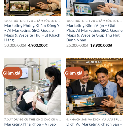
10. CHUỖI DỊCH VỤ CHĂM SÓC SỨC KHỎE (HEALTHCARE SERVICE CHAINS)
10. CHUỖI DỊCH VỤ CHĂM SÓC SỨC KHỎE (HEALTHCARE SERVICE CHAINS)
Marketing Phòng Khám Đông Y
Marketing Bệnh Viện – Giải
– AI Marketing, SEO, Google
Pháp AI Marketing, SEO, Google
Maps & Website Thu Hút Khách
Maps & Website Giúp Thu Hút
Hàng
Bệnh Nhân
Giá
Giá
Giá
Giá
30,000,000
₫
4,900,000
₫
25,000,000
₫
19,900,000
₫
gốc
hiện
gốc
hiện
là:
tại
là:
tại
30,000,000₫.
là:
25,000,000₫.
là:
4,900,000₫.
19,900,0
Giảm giá!
Giảm giá!
7. XÂY DỰNG CỤ THỂ CHO CÁC CỬA HÀNG PHÒNG KHÁM BỆNH VIỆN NHA KHOA
4. KHÁCH SẠN VÀ DỊCH VỤ LƯU TRÚ (HOTEL CHAINS)
Marketing Nha Khoa – Vì Sao
Dịch Vụ Marketing Khách Sạn –