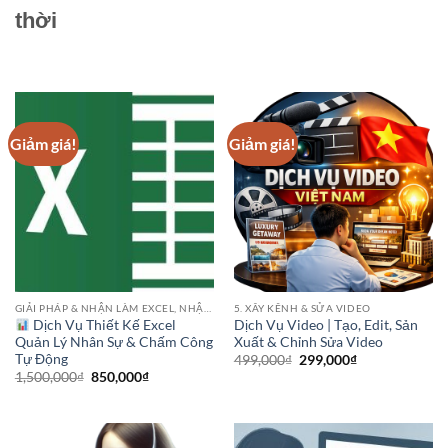
thời
Giảm giá!
Giảm giá!
GIẢI PHÁP & NHẬN LÀM EXCEL, NHẬP LIỆU
5. XÂY KÊNH & SỬA VIDEO
Dịch Vụ Thiết Kế Excel
Dịch Vụ Video | Tạo, Edit, Sản
Quản Lý Nhân Sự & Chấm Công
Xuất & Chỉnh Sửa Video
Tự Động
Giá
Giá
499,000
₫
299,000
₫
gốc
hiện
Giá
Giá
1,500,000
₫
850,000
₫
là:
tại
gốc
hiện
499,000₫.
là:
là:
tại
299,000₫.
1,500,000₫.
là:
850,000₫.