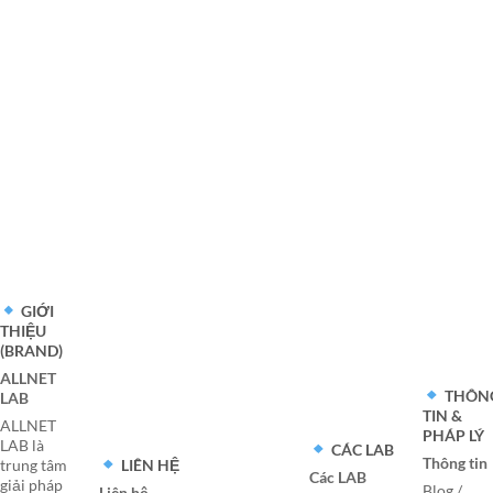
GIỚI
THIỆU
(BRAND)
ALLNET
THÔN
LAB
TIN &
ALLNET
PHÁP LÝ
LAB là
CÁC LAB
Thông tin
LIÊN HỆ
trung tâm
Các LAB
giải pháp
Blog /
Liên hệ