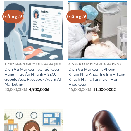
3,900,000
Giảm giá!
Giảm giá!
1. CỬA HÀNG THỨC ĂN NHANH (FAST FOOD CHAINS)
4. DANH MỤC DỊCH VỤ NHA KHOA
Dịch Vụ Marketing Chuỗi Cửa
Dịch Vụ Marketing Phòng
Hàng Thức Ăn Nhanh – SEO,
Khám Nha Khoa Trẻ Em – Tăng
Google Ads, Facebook Ads & AI
Khách Hàng, Tăng Lịch Hẹn
Marketing
Hiệu Quả
Giá
Giá
Giá
Giá
30,000,000
₫
4,900,000
₫
15,000,000
₫
11,000,000
₫
gốc
hiện
gốc
hiện
là:
tại
là:
tại
30,000,000₫.
là:
15,000,000₫.
là:
4,900,000₫.
11,000,0