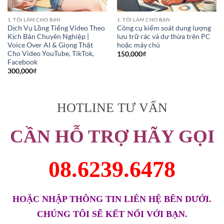
1. TÔI LÀM CHO BẠN
1. TÔI LÀM CHO BẠN
Dịch Vụ Lồng Tiếng Video Theo
Công cụ kiểm soát dung lượng
Kịch Bản Chuyên Nghiệp |
lưu trữ rác và dư thừa trên PC
Voice Over AI & Giọng Thật
hoặc máy chủ
Cho Video YouTube, TikTok,
150,000
₫
Facebook
300,000
₫
HOTLINE TƯ VẤN
CẦN HỖ TRỢ HÃY GỌI
08.6239.6478
HOẶC NHẬP THÔNG TIN LIÊN HỆ BÊN DƯỚI.
CHÚNG TÔI SẼ KẾT NỐI VỚI BẠN.