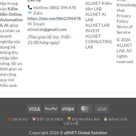
tập trung
ALLNET Kiếm
Knowledg
Hotline: 0862 396 478
vào
Kiếm
tiền LAB
Hub
Zalo:
tiền Online,
ALLNET AI
Privacy
https://zalo.me/0862396478
Automation
LAB
Policy
Email:
& AI
, giúp
ALLNET LAB
Terms of
allnetlab
@gmail.com
cá nhân và
INVEST
Service
doanh
ALLNET
(Thời gian hỗ trợ: 9:00 –
© 2026
nghiệp xây
CONSULTING
21:00 hàng ngày)
ALLNET
dựng hệ
LAB
LAB. All
thống thu
rights
nhập bền
reserved.
vững, tối ưu
thời gian và
mở rộng
quy mô
hiệu quả.
Visa
PayPal
Stripe
MasterCard
Cash
On
DỊCH VỤ
ĐẶT LỊCH HẸN
DỰ ÁN ĐÃ LÀM
BẢNG GIÁ
Delivery
LIÊN HỆ
Copyright 2026 ©
allNET Global Solution