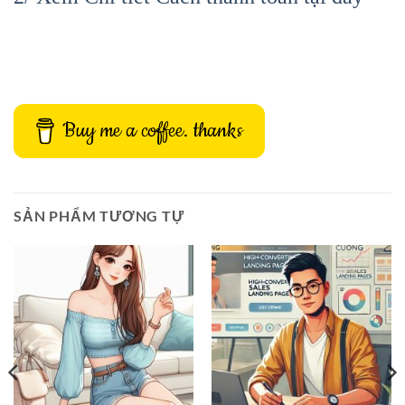
Buy me a coffee. thanks
SẢN PHẨM TƯƠNG TỰ