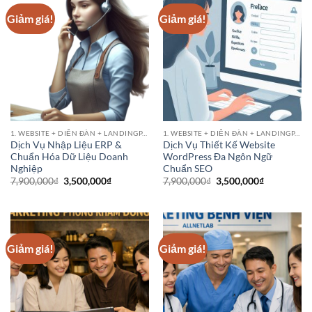
Giảm giá!
Giảm giá!
1. WEBSITE + DIỄN ĐÀN + LANDINGPAGE
1. WEBSITE + DIỄN ĐÀN + LANDINGPAGE
Dịch Vụ Nhập Liệu ERP &
Dịch Vụ Thiết Kế Website
Chuẩn Hóa Dữ Liệu Doanh
WordPress Đa Ngôn Ngữ
Nghiệp
Chuẩn SEO
Giá
Giá
Giá
Giá
7,900,000
₫
3,500,000
₫
7,900,000
₫
3,500,000
₫
gốc
hiện
gốc
hiện
là:
tại
là:
tại
7,900,000₫.
là:
7,900,000₫.
là:
3,500,000₫.
3,500,000₫
Giảm giá!
Giảm giá!