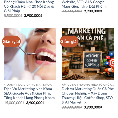
Phòng Khám Nha Khoa Không
Website, SEO, AI & Google
Có Khách Hàng? 20 Nỗi Đau &
Maps Giúp Tăng Đặt Phòng
Giải Pháp
Giá
Giá
30,000,000
₫
9,900,000
₫
gốc
hiện
Giá
Giá
5,500,000
₫
3,900,000
₫
là:
tại
gốc
hiện
30,000,000₫.
là:
là:
tại
9,900,000
5,500,000₫.
là:
3,900,000₫.
Giảm giá!
Giảm giá!
4. DANH MỤC DỊCH VỤ NHA KHOA
XÂY DỰNG THƯƠNG HIỆU TỔ CHỨC HOẶC DANH NGHIỆP
Dịch Vụ Marketing Nha Khoa –
Dịch vụ Marketing Quán Cà Phê
SEO, Google Ads & Giải Pháp
Chuyên Nghiệp – Xây Dựng
Tăng Khách Hàng Phòng Khám
Thương Hiệu Coffee Shop, SEO
& AI Marketing
Giá
Giá
15,000,000
₫
3,900,000
₫
gốc
hiện
Giá
Giá
30,000,000
₫
3,900,000
₫
là:
tại
gốc
hiện
15,000,000₫.
là:
là:
tại
3,900,000₫.
30,000,000₫.
là: