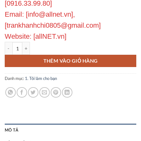
[0916.33.99.80]
Email: [info@allnet.vn],
[trankhanhchi0805@gmail.com]
Website: [allNET.vn]
Nhận update Theme Flatsome khi bị lỗi thời số lượng
THÊM VÀO GIỎ HÀNG
Danh mục:
1. Tôi làm cho bạn
MÔ TẢ