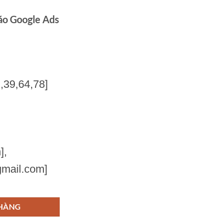
áo Google Ads
,39,64,78]
],
mail.com]
 Ads hiệu quả cho phòng khám nha khoa? số lượng
 HÀNG