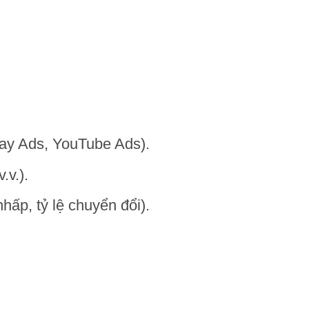
lay Ads, YouTube Ads).
.v.).
nhấp, tỷ lệ chuyển đổi).