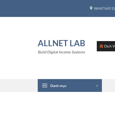
Bỏ
WHATSAP/ZA
qua
nội
dung
ALLNET LAB
Dịch 
Build Digital Income Systems
Danh mục