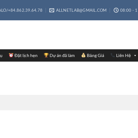
LO/+84.862.39.64.78
ALLNETLAB@GMAIL.COM
08:00 - 
Vụ
Đặt lịch hẹn
Dự án đã làm
Bảng Giá
Liên Hệ