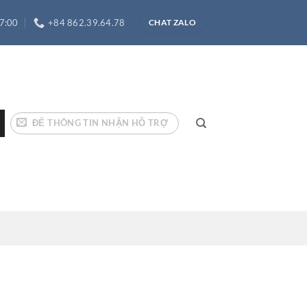
17:00
+84 862.39.64.78
CHAT ZALO
ĐỂ THÔNG TIN NHẬN HỖ TRỢ