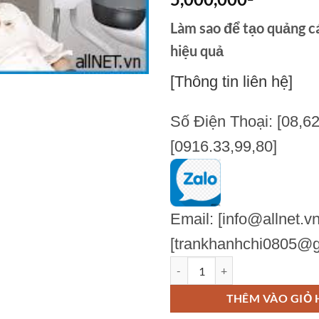
Làm sao để tạo quảng c
hiệu quả
[Thông tin liên hệ]
Số Điện Thoại: [08,62
[0916.33,99,80]
Email: [info@allnet.vn
[trankhanhchi0805@g
Làm sao để tạo quảng cáo Google
THÊM VÀO GIỎ