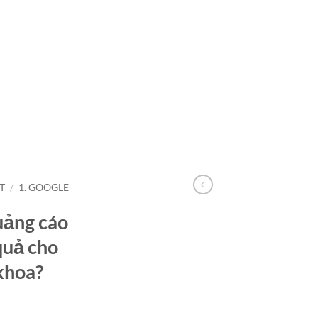
T
/
1. GOOGLE
uảng cáo
quả cho
khoa?