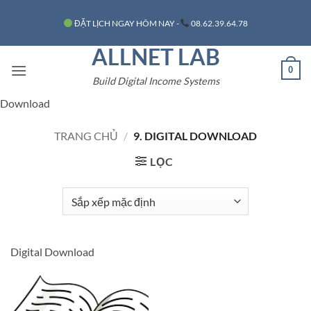
Bỏ
ĐẶT LỊCH NGAY HÔM NAY -
08.62.39.64.78
qua
nội
ALLNET LAB
dung
0
Build Digital Income Systems
Download
TRANG CHỦ
/
9. DIGITAL DOWNLOAD
LỌC
Digital Download