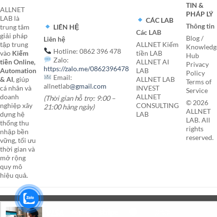
TIN &
ALLNET
PHÁP LÝ
LAB là
CÁC LAB
Thông tin
LIÊN HỆ
trung tâm
Các LAB
giải pháp
Blog /
Liên hệ
tập trung
ALLNET Kiếm
Knowledg
Hotline: 0862 396 478
vào
Kiếm
tiền LAB
Hub
Zalo:
tiền Online,
ALLNET AI
Privacy
https://zalo.me/0862396478
Automation
LAB
Policy
Email:
& AI
, giúp
ALLNET LAB
Terms of
allnetlab
@gmail.com
cá nhân và
INVEST
Service
doanh
ALLNET
(Thời gian hỗ trợ: 9:00 –
© 2026
nghiệp xây
CONSULTING
21:00 hàng ngày)
ALLNET
dựng hệ
LAB
LAB. All
thống thu
rights
nhập bền
reserved.
vững, tối ưu
thời gian và
mở rộng
quy mô
hiệu quả.
Visa
PayPal
Stripe
MasterCard
Cash