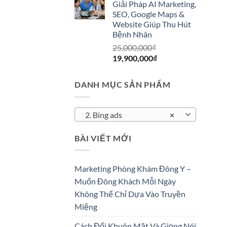
Giải Pháp AI Marketing,
30,000,000₫.
là:
SEO, Google Maps &
4,900,000₫.
Website Giúp Thu Hút
Bệnh Nhân
25,000,000
₫
Giá
Giá
19,900,000
₫
gốc
hiện
là:
tại
DANH MỤC SẢN PHẨM
25,000,000₫.
là:
19,900,000₫.
2. Bing ads
×
BÀI VIẾT MỚI
Marketing Phòng Khám Đông Y –
Muốn Đông Khách Mỗi Ngày
Không Thể Chỉ Dựa Vào Truyền
Miệng
Cách Đổi Khuôn Mặt Và Giọng Nói