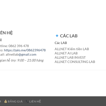
IÊN HỆ
CÁC LAB
hệ
Các LAB
line: 0862 396 478
ALLNET Kiếm tiền LAB
lo:
https://zalo.me/0862396478
ALLNET AI LAB
il: allnetlab
@gmail.com
ALLNET LAB INVEST
gian hỗ trợ: 9:00 – 21:00 hàng
ALLNET CONSULTING LAB
M
BẢNG GIÁ
LIÊN HỆ