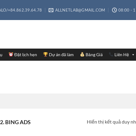
LO/+84.862.39.64.78
ALLNETLAB@GMAIL.COM
08:00 - 
Vụ
Đặt lịch hẹn
Dự án đã làm
Bảng Giá
Liên Hệ
Hiển thị kết quả duy n
2. BING ADS