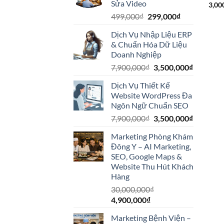
Sửa Video
3,00
Giá
Giá
499,000
₫
299,000
₫
gốc
hiện
Dịch Vụ Nhập Liệu ERP
là:
tại
& Chuẩn Hóa Dữ Liệu
499,000₫.
là:
Doanh Nghiệp
299,000₫.
Giá
Giá
7,900,000
₫
3,500,000
₫
gốc
hiện
Dịch Vụ Thiết Kế
là:
tại
Website WordPress Đa
7,900,000₫.
là:
Ngôn Ngữ Chuẩn SEO
3,500,00
Giá
Giá
7,900,000
₫
3,500,000
₫
gốc
hiện
Marketing Phòng Khám
là:
tại
Đông Y – AI Marketing,
7,900,000₫.
là:
SEO, Google Maps &
3,500,00
Website Thu Hút Khách
Hàng
30,000,000
₫
Giá
Giá
4,900,000
₫
gốc
hiện
Marketing Bệnh Viện –
là:
tại