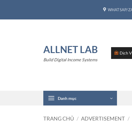
Bỏ
WHATSAP/ZA
qua
nội
dung
ALLNET LAB
Dịch 
Build Digital Income Systems
Danh mục
TRANG CHỦ
/
ADVERTISEMENT
/