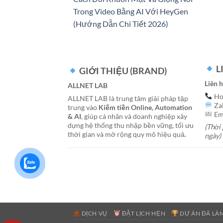
Trong Video Bằng AI Với HeyGen
(Hướng Dẫn Chi Tiết 2026)
L
GIỚI THIỆU (BRAND)
Liên 
ALLNET LAB
Hot
ALLNET LAB là trung tâm giải pháp tập
Za
trung vào
Kiếm tiền Online, Automation
Ema
& AI
, giúp cá nhân và doanh nghiệp xây
dựng hệ thống thu nhập bền vững, tối ưu
(Thời 
thời gian và mở rộng quy mô hiệu quả.
ngày)
DỊCH VỤ
ĐẶT LỊCH HẸN
DỰ ÁN ĐÃ LÀ