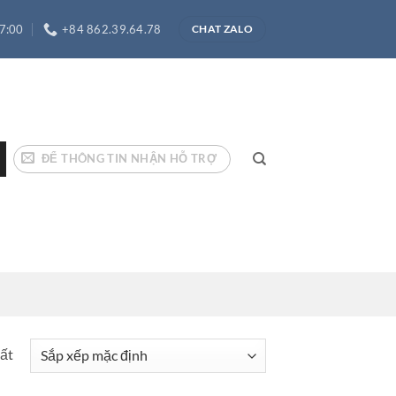
17:00
+84 862.39.64.78
CHAT ZALO
ĐỂ THÔNG TIN NHẬN HỖ TRỢ
hất