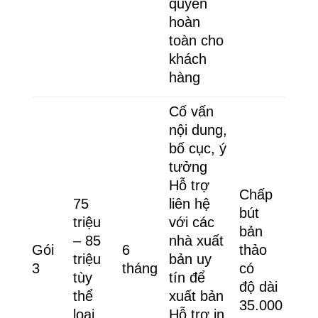
quyền
hoàn
toàn cho
khách
hàng
Cố vấn
nội dung,
bố cục, ý
tưởng
Hỗ trợ
Chấp
75
liên hệ
bút
triệu
với các
bản
– 85
nhà xuất
Gói
6
thảo
triệu
bản uy
3
tháng
có
tùy
tín để
độ dài
thể
xuất bản
35.000
loại
Hỗ trợ in