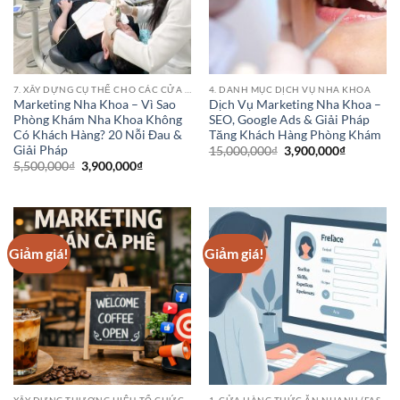
7. XÂY DỰNG CỤ THỂ CHO CÁC CỬA HÀNG PHÒNG KHÁM BỆNH VIỆN NHA KHOA
4. DANH MỤC DỊCH VỤ NHA KHOA
Marketing Nha Khoa – Vì Sao
Dịch Vụ Marketing Nha Khoa –
Phòng Khám Nha Khoa Không
SEO, Google Ads & Giải Pháp
Có Khách Hàng? 20 Nỗi Đau &
Tăng Khách Hàng Phòng Khám
Giải Pháp
Giá
Giá
15,000,000
₫
3,900,000
₫
gốc
hiện
Giá
Giá
5,500,000
₫
3,900,000
₫
là:
tại
gốc
hiện
15,000,000₫.
là:
là:
tại
3,900,000
5,500,000₫.
là:
3,900,000₫.
Giảm giá!
Giảm giá!
XÂY DỰNG THƯƠNG HIỆU TỔ CHỨC HOẶC DANH NGHIỆP
1. CỬA HÀNG THỨC ĂN NHANH (FAST FOOD CHAINS)