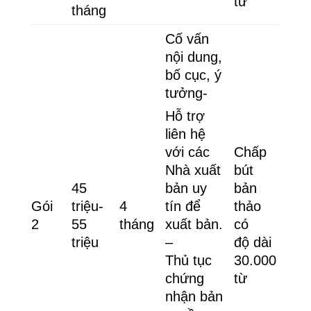
từ
tháng
Cố vấn
nội dung,
bố cục, ý
tưởng-
Hỗ trợ
liên hệ
Chấp
với các
bút
Nhà xuất
45
bản
bản uy
Gói
triệu-
4
thảo
tín để
2
55
tháng
có
xuất bản.
triệu
độ dài
–
30.000
Thủ tục
từ
chứng
nhận bản