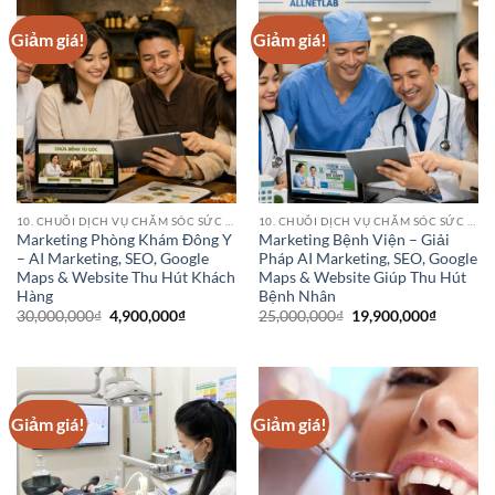
Giảm giá!
Giảm giá!
10. CHUỖI DỊCH VỤ CHĂM SÓC SỨC KHỎE (HEALTHCARE SERVICE CHAINS)
10. CHUỖI DỊCH VỤ CHĂM SÓC SỨC KHỎE (HEALTHCARE SERVICE CHAINS)
Marketing Phòng Khám Đông Y
Marketing Bệnh Viện – Giải
– AI Marketing, SEO, Google
Pháp AI Marketing, SEO, Google
Maps & Website Thu Hút Khách
Maps & Website Giúp Thu Hút
Hàng
Bệnh Nhân
Giá
Giá
Giá
Giá
30,000,000
₫
4,900,000
₫
25,000,000
₫
19,900,000
₫
gốc
hiện
gốc
hiện
là:
tại
là:
tại
30,000,000₫.
là:
25,000,000₫.
là:
4,900,000₫.
19,900,0
Giảm giá!
Giảm giá!