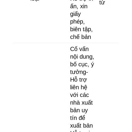
từ
ấn, xin
giấy
phép,
biên tập,
chế bản
Cố vấn
nội dung,
bố cục, ý
tưởng-
Hỗ trợ
liên hệ
với các
nhà xuất
bản uy
tín để
xuất bản