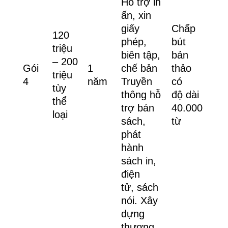
Hỗ trợ in
ấn, xin
giấy
Chấp
120
phép,
bút
triệu
biên tập,
bản
– 200
Gói
1
chế bản
thảo
triệu
4
năm
Truyền
có
tùy
thông hỗ
độ dài
thể
trợ bán
40.000
loại
sách,
từ
phát
hành
sách in,
điện
tử, sách
nói. Xây
dựng
thương