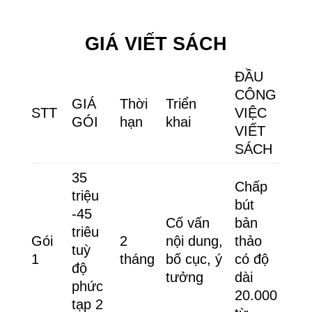
GIÁ VIẾT SÁCH
ĐẦU
CÔNG
GIÁ
Thời
Triển
STT
VIỆC
GÓI
hạn
khai
VIẾT
SÁCH
35
Chấp
triệu
bút
-45
Cố vấn
bản
triêu
Gói
2
nội dung,
thảo
tuỳ
1
tháng
bố cục, ý
có độ
độ
tưởng
dài
phức
20.000
tạp 2