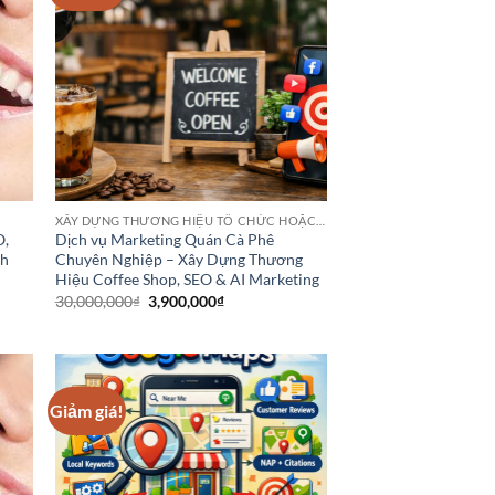
XÂY DỰNG THƯƠNG HIỆU TỔ CHỨC HOẶC DANH NGHIỆP
O,
Dịch vụ Marketing Quán Cà Phê
ch
Chuyên Nghiệp – Xây Dựng Thương
Hiệu Coffee Shop, SEO & AI Marketing
Giá
Giá
30,000,000
₫
3,900,000
₫
gốc
hiện
là:
tại
30,000,000₫.
là:
₫.
3,900,000₫.
Giảm giá!