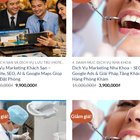
4. KHÁCH SẠN VÀ DỊCH VỤ LƯU TRÚ (HOTEL CHAINS)
4. DANH MỤC DỊCH VỤ NHA KHOA
Vụ Marketing Khách Sạn –
Dịch Vụ Marketing Nha Khoa – SE
te, SEO, AI & Google Maps Giúp
Google Ads & Giải Pháp Tăng Khá
 Đặt Phòng
Hàng Phòng Khám
Giá
Giá
Giá
Giá
00,000
₫
9,900,000
₫
15,000,000
₫
3,900,000
₫
gốc
hiện
gốc
hiện
là:
tại
là:
tại
30,000,000₫.
là:
15,000,000₫.
là:
9,900,000₫.
3,900,000
giá!
Giảm giá!