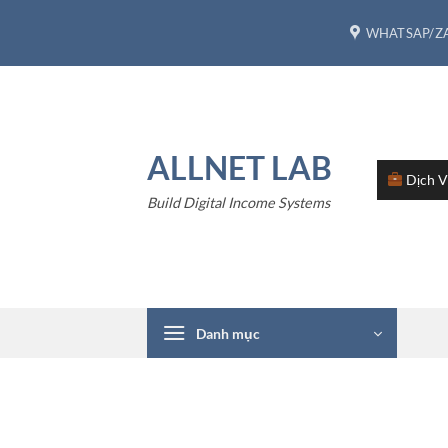
Bỏ
WHATSAP/ZA
qua
nội
dung
ALLNET LAB
Dịch 
Build Digital Income Systems
Danh mục