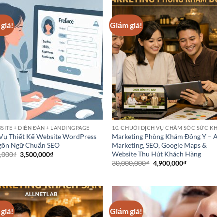
giá!
Giảm giá!
BSITE + DIỄN ĐÀN + LANDINGPAGE
Vụ Thiết Kế Website WordPress
Marketing Phòng Khám Đông Y – A
gôn Ngữ Chuẩn SEO
Marketing, SEO, Google Maps &
Website Thu Hút Khách Hàng
Giá
Giá
,000
₫
3,500,000
₫
gốc
hiện
Giá
Giá
30,000,000
₫
4,900,000
₫
là:
tại
gốc
hiện
7,900,000₫.
là:
là:
tại
3,500,000₫.
30,000,000₫.
là:
4,900,000
giá!
Giảm giá!