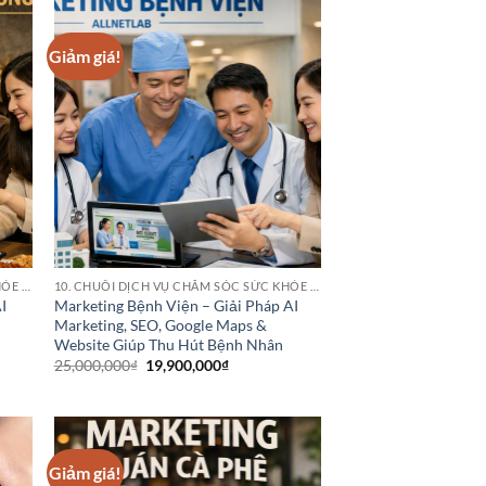
Giảm giá!
10. CHUỖI DỊCH VỤ CHĂM SÓC SỨC KHỎE (HEALTHCARE SERVICE CHAINS)
10. CHUỖI DỊCH VỤ CHĂM SÓC SỨC KHỎE (HEALTHCARE SERVICE CHAINS)
I
Marketing Bệnh Viện – Giải Pháp AI
Marketing, SEO, Google Maps &
Website Giúp Thu Hút Bệnh Nhân
Giá
Giá
25,000,000
₫
19,900,000
₫
gốc
hiện
là:
tại
25,000,000₫.
là:
₫.
19,900,000₫.
Giảm giá!