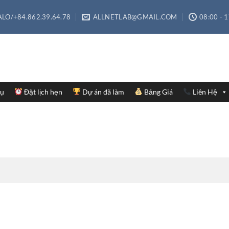
LO/+84.862.39.64.78
ALLNETLAB@GMAIL.COM
08:00 - 
Vụ
Đặt lịch hẹn
Dự án đã làm
Bảng Giá
Liên Hệ