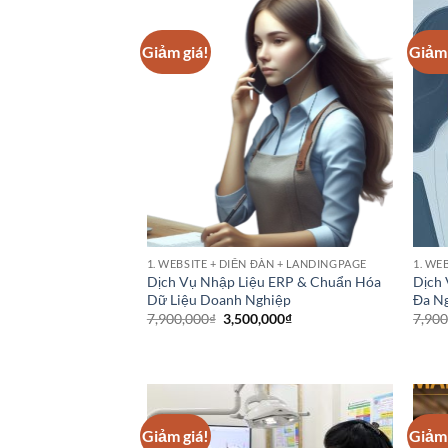
Giảm giá!
Giảm 
1. WEBSITE + DIỄN ĐÀN + LANDINGPAGE
1. WE
Dịch Vụ Nhập Liệu ERP & Chuẩn Hóa
Dịch 
Dữ Liệu Doanh Nghiệp
Đa N
Giá
Giá
7,900,000
₫
3,500,000
₫
7,900
gốc
hiện
là:
tại
7,900,000₫.
là:
3,500,000₫.
Giảm giá!
Giảm 