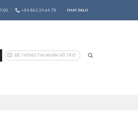
17:00
+84 862.39.64.78
CHAT ZALO
ĐỂ THÔNG TIN NHẬN HỖ TRỢ