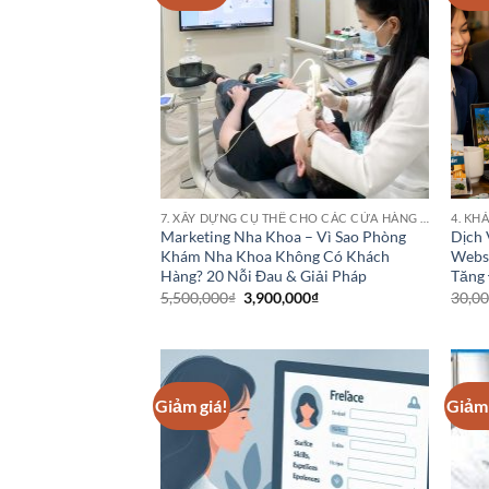
7. XÂY DỰNG CỤ THỂ CHO CÁC CỬA HÀNG PHÒNG KHÁM BỆNH VIỆN NHA KHOA
Marketing Nha Khoa – Vì Sao Phòng
Dịch 
Khám Nha Khoa Không Có Khách
Websi
Hàng? 20 Nỗi Đau & Giải Pháp
Tăng
Giá
Giá
5,500,000
₫
3,900,000
₫
30,0
gốc
hiện
là:
tại
5,500,000₫.
là:
3,900,000₫.
Giảm giá!
Giảm 